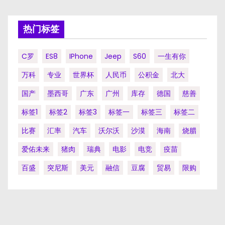
热门标签
C罗
ES8
IPhone
Jeep
S60
一生有你
万科
专业
世界杯
人民币
公积金
北大
国产
墨西哥
广东
广州
库存
德国
慈善
标签1
标签2
标签3
标签一
标签三
标签二
比赛
汇率
汽车
沃尔沃
沙漠
海南
烧腊
爱佑未来
猪肉
瑞典
电影
电竞
疫苗
百盛
突尼斯
美元
融信
豆腐
贸易
限购