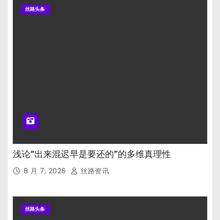
丝路头条
浅论“出来混迟早是要还的”的多维真理性
8 月 7, 2026
丝路资讯
丝路头条