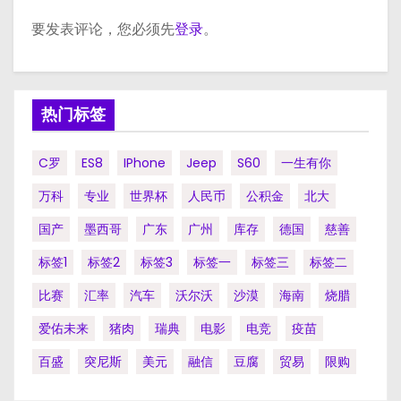
要发表评论，您必须先
登录
。
热门标签
C罗
ES8
IPhone
Jeep
S60
一生有你
万科
专业
世界杯
人民币
公积金
北大
国产
墨西哥
广东
广州
库存
德国
慈善
标签1
标签2
标签3
标签一
标签三
标签二
比赛
汇率
汽车
沃尔沃
沙漠
海南
烧腊
爱佑未来
猪肉
瑞典
电影
电竞
疫苗
百盛
突尼斯
美元
融信
豆腐
贸易
限购