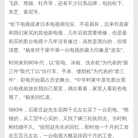
飞跃、熊猫、牡丹等，还有不少日系品牌，包括松下、
东芝、索尼等。
“松下电视或者日本电视很结实、不容易坏，后来邻居家
和我们家买的其他新电视，几年后就需要维修，但是最
初买的那台电视十几年没有修过，虽然是黑白的，但很
清楚。”杨发对于家中第一台电视的最大印象是“皮实”。
时间来到90年代，以“彩电、冰箱、洗衣机”为代表的“新
三件”取代了以“自行车、手表、缝纫机”为代表的“老三
件”，彩电开始霸占历史舞台。“中学时家中原先那台黑
白电视就放在我自己屋里，偶尔看看，家里人看彩色电
视了。”杨发回忆道。
1993年，石家庄赵先生花两千元左右买了一台彩电。“熊
猫的，从工贸中心买的，又找了辆三轮驮回去。当时刚
刚结婚不久。”按照赵先生的回忆，那时他一个月的工资
在五百元左右，一台电视大概花掉四个月的工资。