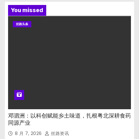
You missed
丝路头条
邓泗洲：以科创赋能乡土味道，扎根粤北深耕食药
同源产业
8 月 7, 2026
丝路资讯