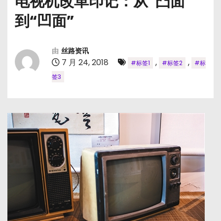
电视机改革印记：从“凸面”
到“凹面”
由
丝路资讯
7 月 24, 2018
,
,
#标签1
#标签2
#标
签3