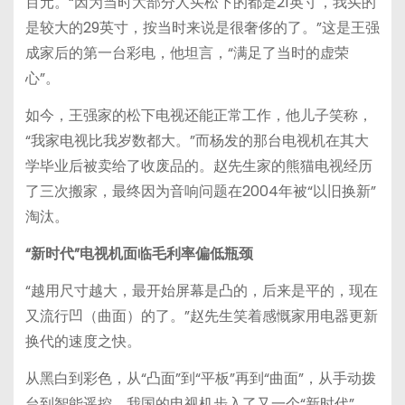
百元。“因为当时大部分人买松下的都是21英寸，我买的
是较大的29英寸，按当时来说是很奢侈的了。”这是王强
成家后的第一台彩电，他坦言，“满足了当时的虚荣
心”。
如今，王强家的松下电视还能正常工作，他儿子笑称，
“我家电视比我岁数都大。”而杨发的那台电视机在其大
学毕业后被卖给了收废品的。赵先生家的熊猫电视经历
了三次搬家，最终因为音响问题在2004年被“以旧换新”
淘汰。
“新时代”电视机面临毛利率偏低瓶颈
“越用尺寸越大，最开始屏幕是凸的，后来是平的，现在
又流行凹（曲面）的了。”赵先生笑着感慨家用电器更新
换代的速度之快。
从黑白到彩色，从“凸面”到“平板”再到“曲面”，从手动拨
台到智能遥控，我国的电视机步入了又一个“新时代”。