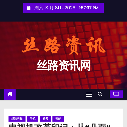
跳
周六. 8 月 8th, 2026
1:57:37 PM
至
内
容
丝路资讯网
丝路科技
手机
探索
智能