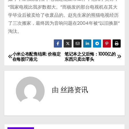
“我家电视比我岁数都大。”而杨发的那台电视机在其大
学毕业后被卖给了收废品的。赵先生家的熊猫电视经历
了三次搬家，最终因为音响问题在2004年被“以旧换新”
淘汰。
小米公布配售结果: 价格定
笔记本之父后悔：1000亿的
文
在每股17港元
东西只卖出零头
章
导
由
丝路资讯
航