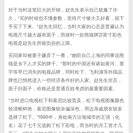
对于当时这笔巨大的开销，赵先生表示自己犹豫了许
久，“买的时候也不懂参数，觉得尺寸够大又好看，就下
手买了下来。”赵先生回忆，当时大家的心态是普遍认为
电视尺寸越大越有面子，而彼时一款熊猫牌21英寸彩色
电视是赵先生所能负担的上限。
买回家却被妻子嫌弃了一番，“她听自己上海的同事说熊
猫是乡下人才买的牌子。”那时的中国还有诸如黄河、寰
宇等早已消失的电视品牌，同时松下、飞利浦等外国品
牌也已悄然进入一些经济条件好的人家。赵先生坦言，
面子归面子，价格还是普通百姓考虑的最重要因素。
“当时进口电视松下和索尼比较普及，松下电视图像颜色
较清晰鲜艳，索尼图像较浓偏深色，周边亲戚朋友较多
选择了松下。”1996年，身处南方沿海城市的王强（化
名）花了七千元选购了松下彩电，而当时的月工资才几