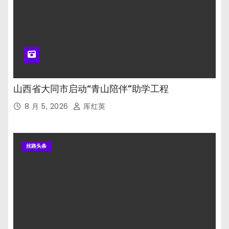
山西省大同市启动“青山陪伴”助学工程
8 月 5, 2026
厍红英
丝路头条