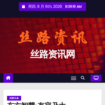
跳
周四. 8 月 6th, 2026
8:39:16 AM
至
内
容
丝路资讯网
丝路头条