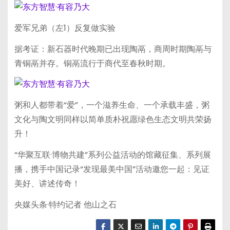
爱军兄弟（左1）反复做实验
据考证：新石器时代晚期已出现陶鬲，商周时期陶鬲与
青铜鬲并存。铜鬲流行于商代至春秋时期。
粥和人都带着“爱”，一个滋养生命、一个承载丰盛，粥
文化与陶文明同样以简单质朴祝愿绿色生态文明共荣扬
升！
“华聚互联·博物共建”系列公益活动的馆藏征集、系列展
播，携手中国记录“发现最美中国”活动邀您一起：见证
美好、讲述传奇！
央媒头条·特约记者 他山之石