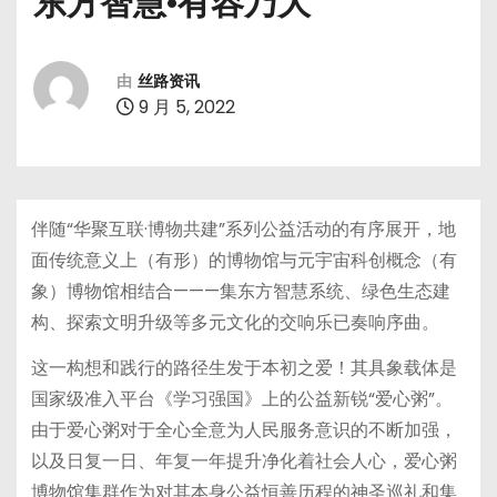
东方智慧·有容乃大
由
丝路资讯
9 月 5, 2022
伴随“华聚互联·博物共建”系列公益活动的有序展开，地
面传统意义上（有形）的博物馆与元宇宙科创概念（有
象）博物馆相结合———集东方智慧系统、绿色生态建
构、探索文明升级等多元文化的交响乐已奏响序曲。
这一构想和践行的路径生发于本初之爱！其具象载体是
国家级准入平台《学习强国》上的公益新锐“爱心粥”。
由于爱心粥对于全心全意为人民服务意识的不断加强，
以及日复一日、年复一年提升净化着社会人心，爱心粥
博物馆集群作为对其本身公益恒善历程的神圣巡礼和集