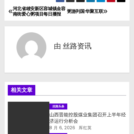
河北省雄安新区容城镇金容
文
粥游列国·华聚互联
南街爱心粥项目每日播报
章
导
由
丝路资讯
航
相关文章
丝路头条
山西晋能控股煤业集团召开上半年经
济运行分析会
8 月 6, 2026
厍红英