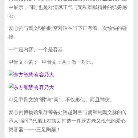
中展示，同时也是对清风正气与无私奉献精神的弘扬感
召。
爱心粥与陶文明的时空对话在当下正有着一次愉快的碰
撞。
一个是内容、一个是容器
甲骨文：粥； 甲骨文：鬲；做一对比。
可见甲骨文的“粥”与“鬲”，不仅形似、而且神仿。
爱心粥博物馆集群筹备处跨越时空与虞舜制陶文脉的传
承人“爱军”兄弟正在策划打造一件既古老又现代的爱心
粥容器———三足陶鬲！