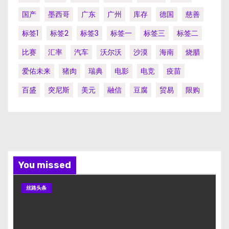
国产
墨西哥
广东
广州
库存
德国
慈善
标签1
标签2
标签3
标签一
标签三
标签二
比赛
汇率
汽车
沃尔沃
沙漠
海南
烧腊
爱佑未来
猪肉
瑞典
电影
电竞
疫苗
百盛
突尼斯
美元
融信
豆腐
贸易
限购
You missed
丝路头条