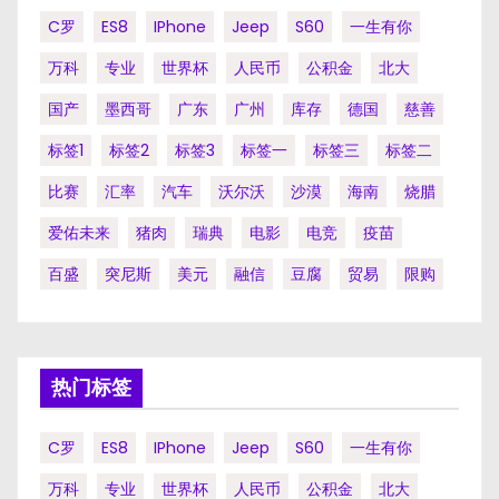
C罗
ES8
IPhone
Jeep
S60
一生有你
万科
专业
世界杯
人民币
公积金
北大
国产
墨西哥
广东
广州
库存
德国
慈善
标签1
标签2
标签3
标签一
标签三
标签二
比赛
汇率
汽车
沃尔沃
沙漠
海南
烧腊
爱佑未来
猪肉
瑞典
电影
电竞
疫苗
百盛
突尼斯
美元
融信
豆腐
贸易
限购
热门标签
C罗
ES8
IPhone
Jeep
S60
一生有你
万科
专业
世界杯
人民币
公积金
北大