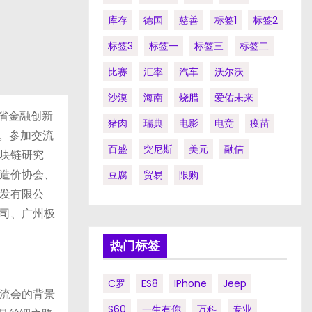
库存
德国
慈善
标签1
标签2
标签3
标签一
标签三
标签二
比赛
汇率
汽车
沃尔沃
沙漠
海南
烧腊
爱佑未来
省金融创新
猪肉
瑞典
电影
电竞
疫苗
会。参加交流
百盛
突尼斯
美元
融信
块链研究
造价协会、
豆腐
贸易
限购
发有限公
司、广州极
热门标签
C罗
ES8
IPhone
Jeep
流会的背景
S60
一生有你
万科
专业