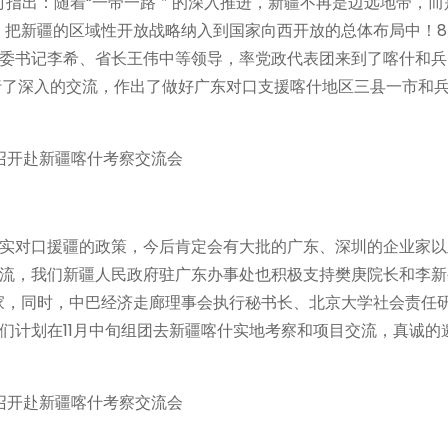
察时指出：随着“一带一路＂的深入推进，新疆不再是边远地带，
，把新疆的区域性开放战略纳入到国家向西开放的总体布局中！8
委书记李希、省长王伟中等领导，率党政代表团来到了喀什和兵
行了深入的交流，作出了做好广东对口支援喀什地区三县一市和
实对口援疆的政策，今后肯定会有大批的广东、深圳的企业家以
流，我们新疆人民政府驻广东办事处也积极支持樊庚院长和李新
家，同时，中巴经济走廊理事会执行秘书长、北京大学社会责任
们计划在11月中旬组团去新疆喀什实地考察和项目交流，真诚的