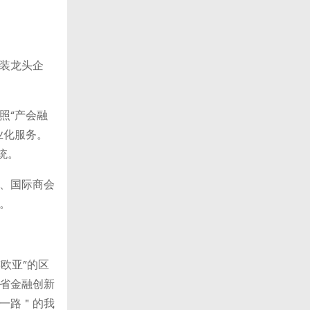
装龙头企
照“产会融
业化服务。
统。
、国际商会
。
欧亚”的区
省金融创新
一路＂的我