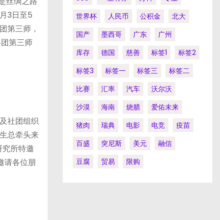
而是丝绸之路
月3日至5
世界杯
人民币
公积金
北大
团第三师，
国产
墨西哥
广东
广州
兵团第三师
库存
德国
慈善
标签1
标签2
标签3
标签一
标签三
标签二
比赛
汇率
汽车
沃尔沃
沙漠
海南
烧腊
爱佑未来
及社团组织
猪肉
瑞典
电影
电竞
疫苗
生总牵头来
百盛
突尼斯
美元
融信
研究所特邀
邀请各位朋
豆腐
贸易
限购