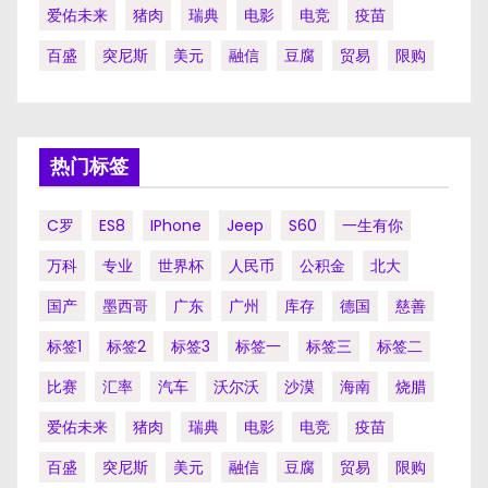
爱佑未来
猪肉
瑞典
电影
电竞
疫苗
百盛
突尼斯
美元
融信
豆腐
贸易
限购
热门标签
C罗
ES8
IPhone
Jeep
S60
一生有你
万科
专业
世界杯
人民币
公积金
北大
国产
墨西哥
广东
广州
库存
德国
慈善
标签1
标签2
标签3
标签一
标签三
标签二
比赛
汇率
汽车
沃尔沃
沙漠
海南
烧腊
爱佑未来
猪肉
瑞典
电影
电竞
疫苗
百盛
突尼斯
美元
融信
豆腐
贸易
限购