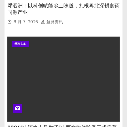
邓泗洲：以科创赋能乡土味道，扎根粤北深耕食药
同源产业
8 月 7, 2026
丝路资讯
丝路头条