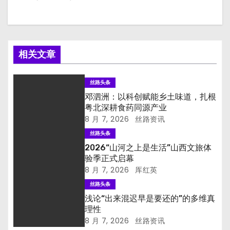
相关文章
丝路头条
邓泗洲：以科创赋能乡土味道，扎根
粤北深耕食药同源产业
8 月 7, 2026
丝路资讯
丝路头条
2026“山河之上是生活”山西文旅体
验季正式启幕
8 月 7, 2026
厍红英
丝路头条
浅论“出来混迟早是要还的”的多维真
理性
8 月 7, 2026
丝路资讯