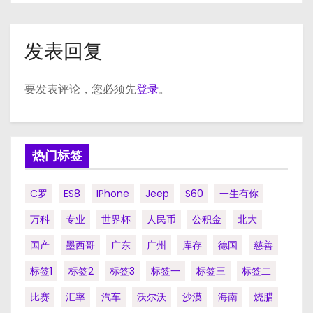
发表回复
要发表评论，您必须先
登录
。
热门标签
C罗
ES8
IPhone
Jeep
S60
一生有你
万科
专业
世界杯
人民币
公积金
北大
国产
墨西哥
广东
广州
库存
德国
慈善
标签1
标签2
标签3
标签一
标签三
标签二
比赛
汇率
汽车
沃尔沃
沙漠
海南
烧腊