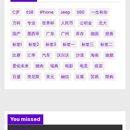
C罗
ES8
IPhone
Jeep
S60
一生有你
万科
专业
世界杯
人民币
公积金
北大
国产
墨西哥
广东
广州
库存
德国
慈善
标签1
标签2
标签3
标签一
标签三
标签二
比赛
汇率
汽车
沃尔沃
沙漠
海南
烧腊
爱佑未来
猪肉
瑞典
电影
电竞
疫苗
百盛
突尼斯
美元
融信
豆腐
贸易
限购
You missed