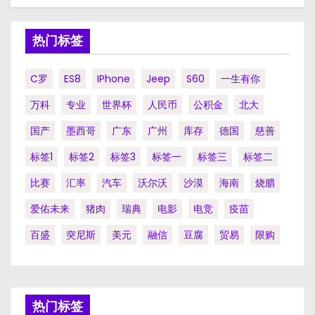
热门标签
C罗
ES8
IPhone
Jeep
S60
一生有你
万科
专业
世界杯
人民币
公积金
北大
国产
墨西哥
广东
广州
库存
德国
慈善
标签1
标签2
标签3
标签一
标签三
标签二
比赛
汇率
汽车
沃尔沃
沙漠
海南
烧腊
爱佑未来
猪肉
瑞典
电影
电竞
疫苗
百盛
突尼斯
美元
融信
豆腐
贸易
限购
热门标签