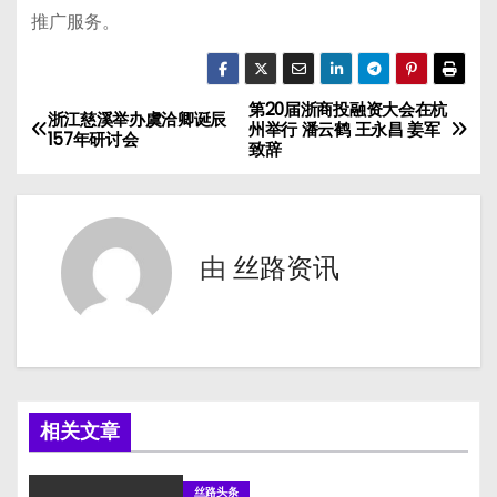
推广服务。
第20届浙商投融资大会在杭
文
浙江慈溪举办虞洽卿诞辰
州举行 潘云鹤 王永昌 姜军
157年研讨会
致辞
章
导
航
由
丝路资讯
相关文章
丝路头条