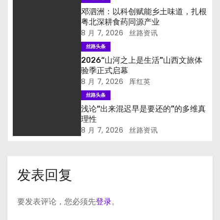
邓泗洲：以科创赋能乡土味道，扎根
粤北深耕食药同源产业
8 月 7, 2026
丝路资讯
丝路头条
2026“山河之上是生活”山西文旅体
验季正式启幕
8 月 7, 2026
厍红英
丝路头条
浅论“出来混迟早是要还的”的多维真
理性
8 月 7, 2026
丝路资讯
发表回复
要发表评论，您必须先
登录
。