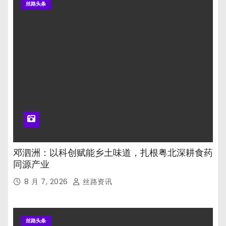
丝路头条
邓泗洲：以科创赋能乡土味道，扎根粤北深耕食药
同源产业
8 月 7, 2026
丝路资讯
丝路头条