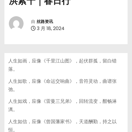
洪紫千｜春日行
由
丝路资讯
3 月 18, 2024
人生如画，应像《千里江山图》，起伏群孤，留白错
落。
人生如歌，应像《命运交响曲》，音符灵动，曲谱张
弛。
人生如戏，应像《雷曼三兄弟》，回转流变，酣畅淋
漓。
人生如信，应像《曾国藩家书》，天道酬勤，持之以
恒。