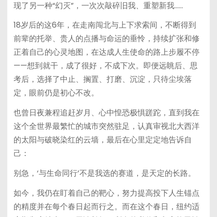
现了另一种“幻灭”，一次次敲碎旧我、重塑新我……
18岁后的这6年，在走南闯北与上下求索间，不断得到
前辈的托举、贵人的点播与命运的垂怜，持续扩张和修
正着自己的心灵地图，在达成人生使命的路上步履不停
——想到就干，成了很好，不成下次。即便远眺后、思
考后，选择了中止、搁置、打磨、沉淀，只待尘埃落
定，眼前仍是初心不改。
也曾日夜兼程追赶岁月、心中惶恐极惧蹉跎，直到我在
这个全世界最繁忙的城市突然驻足，认真审视北大西洋
的太阳与破晓染红的云墙，最后在心里定定地告诉自
己：
别急，‘与生命同行’不是我选的赛道，是天定的长路。
如今，我仍在盯着自己的靶心，努力提高投下人生锚点
的精度并在每个春日起而行之。而在这个春日，纽约适