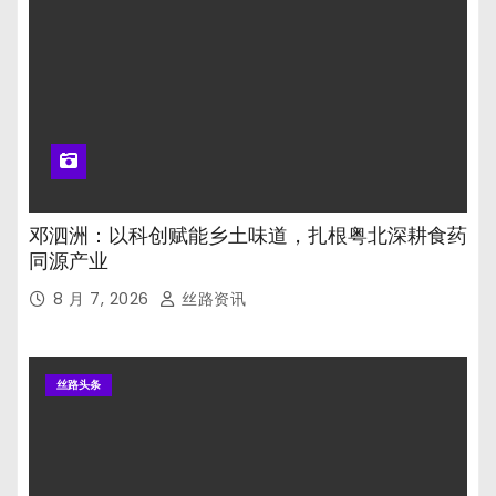
邓泗洲：以科创赋能乡土味道，扎根粤北深耕食药
同源产业
8 月 7, 2026
丝路资讯
丝路头条