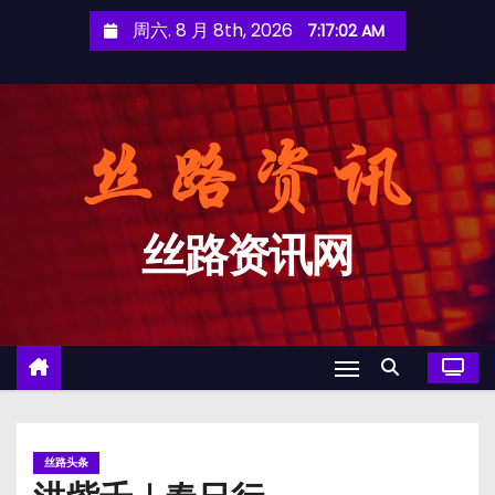
跳
周六. 8 月 8th, 2026
7:17:03 AM
至
内
容
丝路资讯网
丝路头条