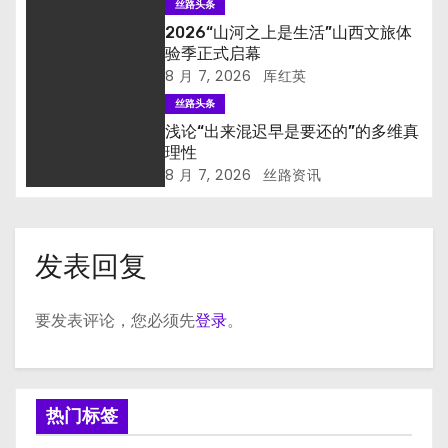
丝路头条
2026“山河之上是生活”山西文旅体
验季正式启幕
8 月 7, 2026
厍红英
丝路头条
浅论“出来混迟早是要还的”的多维真
理性
8 月 7, 2026
丝路资讯
发表回复
要发表评论，您必须先
登录
。
热门标签