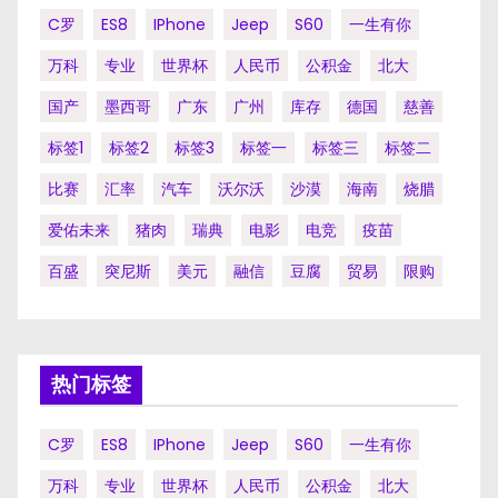
C罗
ES8
IPhone
Jeep
S60
一生有你
万科
专业
世界杯
人民币
公积金
北大
国产
墨西哥
广东
广州
库存
德国
慈善
标签1
标签2
标签3
标签一
标签三
标签二
比赛
汇率
汽车
沃尔沃
沙漠
海南
烧腊
爱佑未来
猪肉
瑞典
电影
电竞
疫苗
百盛
突尼斯
美元
融信
豆腐
贸易
限购
热门标签
C罗
ES8
IPhone
Jeep
S60
一生有你
万科
专业
世界杯
人民币
公积金
北大