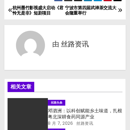
杭州墨竹影视盛大启动《君
宁波市第四届武禅茶交流大
文
怜无是非》短剧项目
会隆重举行
章
导
由
丝路资讯
航
相关文章
丝路头条
邓泗洲：以科创赋能乡土味道，扎根
粤北深耕食药同源产业
8 月 7, 2026
丝路资讯