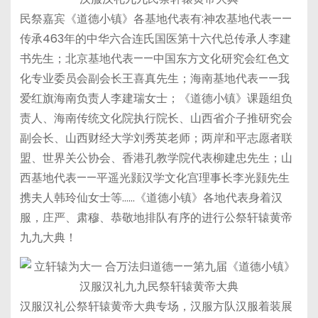
民祭嘉宾《道德小镇》各基地代表有:神农基地代表——
传承463年的中华六合连氏国医第十六代总传承人李建
书先生；北京基地代表——中国东方文化研究会红色文
化专业委员会副会长王喜真先生；海南基地代表——我
爱红旗海南负责人李建瑞女士；《道德小镇》课题组负
责人、海南传统文化院执行院长、山西省介子推研究会
副会长、山西财经大学刘秀英老师；两岸和平志愿者联
盟、世界关公协会、香港孔教学院代表柳建忠先生；山
西基地代表——平遥光颢汉学文化宫理事长李光颢先生
携夫人韩玲仙女士等……《道德小镇》各地代表身着汉
服，庄严、肃穆、恭敬地排队有序的进行公祭轩辕黄帝
九九大典！
汉服汉礼公祭轩辕黄帝大典专场，汉服方队汉服着装展