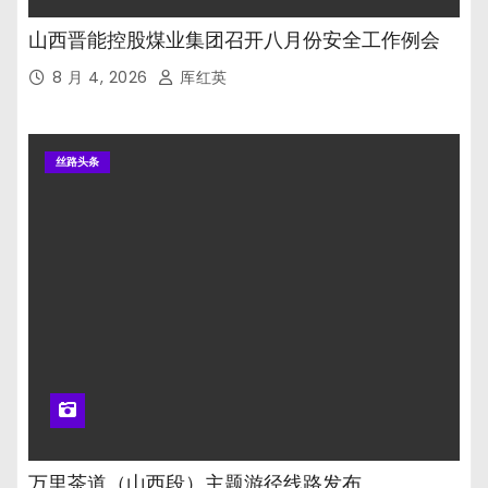
山西晋能控股煤业集团召开八月份安全工作例会
8 月 4, 2026
厍红英
丝路头条
万里茶道（山西段）主题游径线路发布