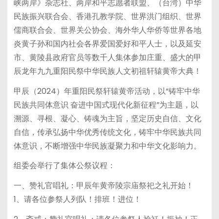
峡两岸》杂志社、两岸和平志愿者联盟、（台湾）中华
民族振兴联合会、香港孔教学院、世界洪门组织、世界
儒商联合会、世界关公协会、海外华人华侨等世界各地
炎黄子孙和国内社会各界爱国爱好和平人士，以及延安
市、黄陵县政府官员等数千人集体参加庄重、盛大的甲
辰龙年九九重阳民祭中华民族人文初祖轩辕黄帝大典！
甲辰（2024）年重阳民祭轩辕黄帝活动，以“铸牢中华
民族共同体意识 奋进中国式现代化新征程”为主题，以
溯源、寻根、凝心、铸魂为主旨，坚定历史自信、文化
自信，传承弘扬中华优秀传统文化，铸牢中华民族共同
体意识，不断增强中华民族凝聚力和中华文化影响力。
组委会举行了集体公祭议程：
一、赞礼官唱礼：甲辰年黄帝陵宗庙祭祀之礼开始！
1、请各位参祭人列队！排班！进位！