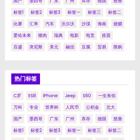
国产
墨西哥
广东
广州
库存
德国
慈善
标签1
标签2
标签3
标签一
标签三
标签二
比赛
汇率
汽车
沃尔沃
沙漠
海南
烧腊
爱佑未来
猪肉
瑞典
电影
电竞
疫苗
百盛
突尼斯
美元
融信
豆腐
贸易
限购
热门标签
C罗
ES8
IPhone
Jeep
S60
一生有你
万科
专业
世界杯
人民币
公积金
北大
国产
墨西哥
广东
广州
库存
德国
慈善
标签1
标签2
标签3
标签一
标签三
标签二