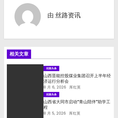
导
由
丝路资讯
航
相关文章
丝路头条
山西晋能控股煤业集团召开上半年经
济运行分析会
8 月 6, 2026
厍红英
丝路头条
山西省大同市启动“青山陪伴”助学工
程
8 月 5, 2026
厍红英