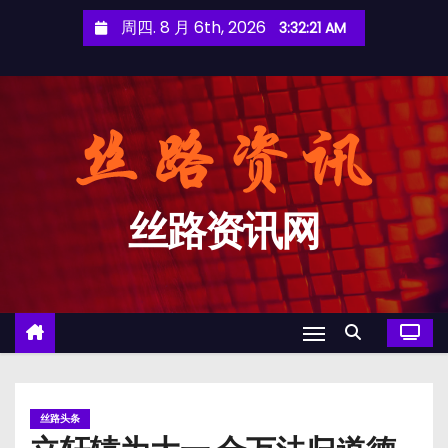
跳
周四. 8 月 6th, 2026
3:32:22 AM
至
内
容
丝路资讯网
丝路头条