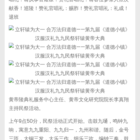
献香！巡陵！赞礼官唱礼：赐胙！赞礼官唱礼：礼成！
退班
黄帝陵典礼服务中心主任、黄帝文化研究院院长李真翔
主持民祭活动。
上午9点50分，民祭活动正式开始。击鼓九嗵，鸣钟九
响，寓意九九重阳、九九归一，九州和谐。随后，金号
三匝，大铜三发，大乐三作，细乐三吹，编钟三奏，鼓