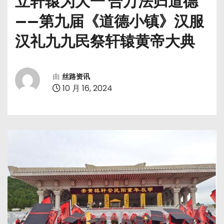
立轩辕为大一 合万法归道德
——第九届《道德小镇》汉服
汉礼九九民祭轩辕黄帝大典
由
丝路资讯
10 月 16, 2024