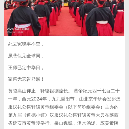
死去冤魂事不空，
虽悲似见全球同，
王师已定中华日，
家祭无忘告乃翁！
黄陵高山仰止，轩辕祖德流长。 黄帝纪元四千七百二十
一年，西元2024年，九九重阳节，由北京华研会发起汉
服汉礼公祭轩辕黄帝组委会（以下简称组委会）主办的
第九届《道德小镇》汉服汉礼公祭轩辕黄帝大典在陕西
省延安市黄帝陵举行。桥山巍巍，沮水汤汤。应黄帝陵