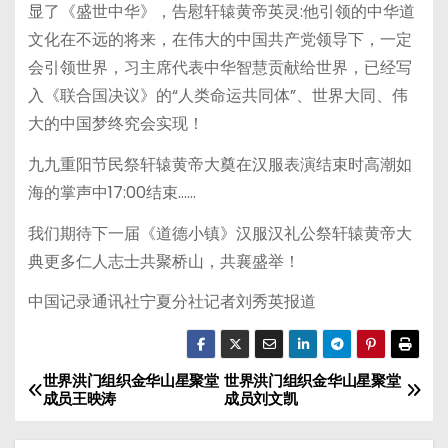
显了《盛世中华》，告慰轩辕黄帝英灵:他引领的中华道
文化在不远的将来，在伟大的中国共产党领导下，一定
会引领世界，习主席代表中华智慧贡献给世界，已经写
入《联合国决议》的“人类命运共同体”、世界大同、伟
大的中国梦终究会实现！
九九重阳节民祭轩辕黄帝大奠在汉服表演结束时高潮如
海的掌声中17:00结束……
我们期待下一届《道德小镇》汉服汉礼公祭轩辕黄帝大
典更多仁人志士共聚桥山，共襄盛举！
中国记录通讯社宁夏分社记者刘秀英报道
世界洪门组织金华山星聚堂
世界洪门组织金华山星聚堂
文
成员王映涛
成员刘文凯
章