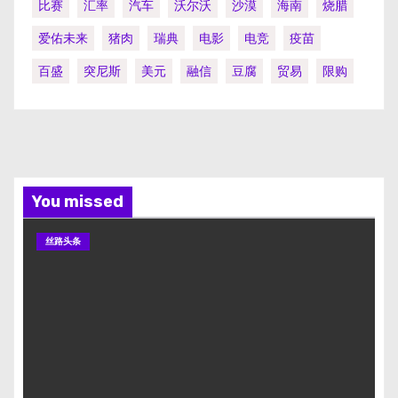
比赛
汇率
汽车
沃尔沃
沙漠
海南
烧腊
爱佑未来
猪肉
瑞典
电影
电竞
疫苗
百盛
突尼斯
美元
融信
豆腐
贸易
限购
You missed
丝路头条