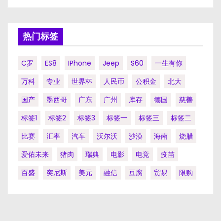
热门标签
C罗
ES8
IPhone
Jeep
S60
一生有你
万科
专业
世界杯
人民币
公积金
北大
国产
墨西哥
广东
广州
库存
德国
慈善
标签1
标签2
标签3
标签一
标签三
标签二
比赛
汇率
汽车
沃尔沃
沙漠
海南
烧腊
爱佑未来
猪肉
瑞典
电影
电竞
疫苗
百盛
突尼斯
美元
融信
豆腐
贸易
限购