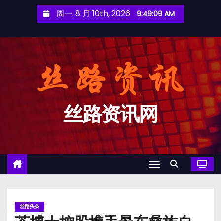
跳
周一. 8 月 10th, 2026
9:49:09 AM
至
内
容
丝路资讯网
丝路头条