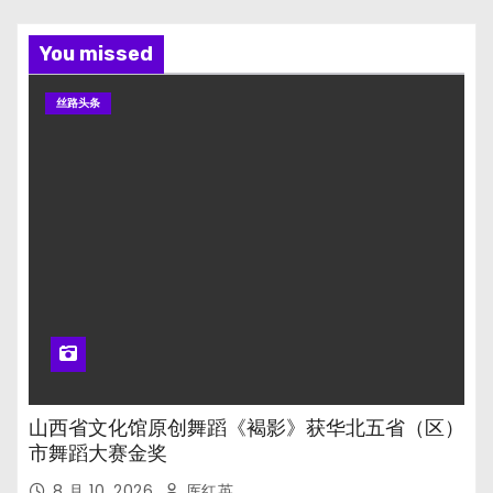
You missed
丝路头条
山西省文化馆原创舞蹈《褐影》获华北五省（区）
市舞蹈大赛金奖
8 月 10, 2026
厍红英