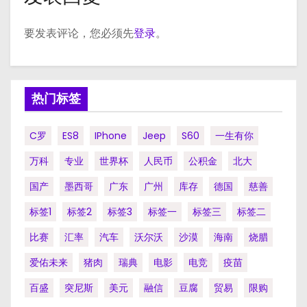
要发表评论，您必须先
登录
。
热门标签
C罗
ES8
IPhone
Jeep
S60
一生有你
万科
专业
世界杯
人民币
公积金
北大
国产
墨西哥
广东
广州
库存
德国
慈善
标签1
标签2
标签3
标签一
标签三
标签二
比赛
汇率
汽车
沃尔沃
沙漠
海南
烧腊
爱佑未来
猪肉
瑞典
电影
电竞
疫苗
百盛
突尼斯
美元
融信
豆腐
贸易
限购