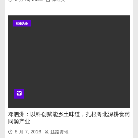
丝路头条
邓泗洲：以科创赋能乡土味道，扎根粤北深耕食药
同源产业
8 月 7, 2026
丝路资讯