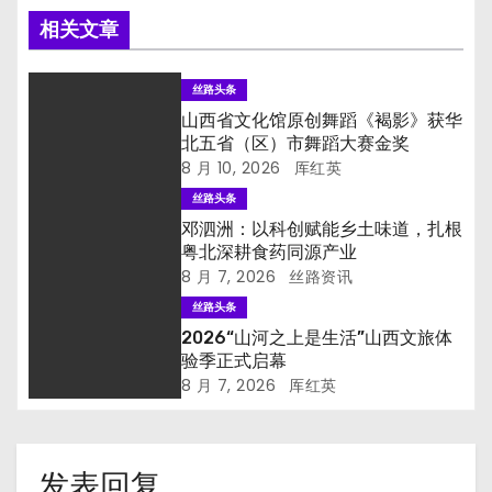
相关文章
丝路头条
山西省文化馆原创舞蹈《褐影》获华
北五省（区）市舞蹈大赛金奖
8 月 10, 2026
厍红英
丝路头条
邓泗洲：以科创赋能乡土味道，扎根
粤北深耕食药同源产业
8 月 7, 2026
丝路资讯
丝路头条
2026“山河之上是生活”山西文旅体
验季正式启幕
8 月 7, 2026
厍红英
发表回复