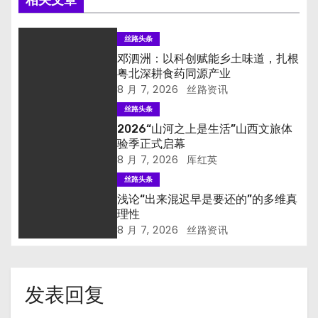
相关文章
丝路头条
邓泗洲：以科创赋能乡土味道，扎根
粤北深耕食药同源产业
8 月 7, 2026
丝路资讯
丝路头条
2026“山河之上是生活”山西文旅体
验季正式启幕
8 月 7, 2026
厍红英
丝路头条
浅论“出来混迟早是要还的”的多维真
理性
8 月 7, 2026
丝路资讯
发表回复