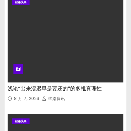
丝路头条
浅论“出来混迟早是要还的”的多维真理性
8 月 7, 2026
丝路资讯
丝路头条