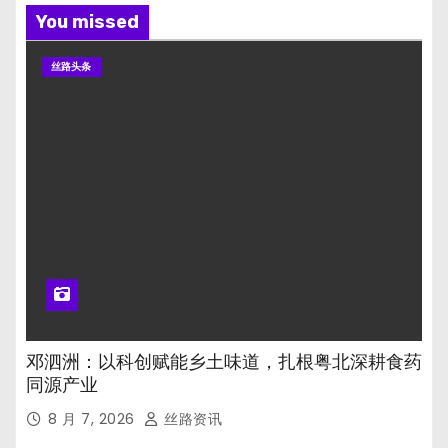
You missed
丝路头条
邓泗洲：以科创赋能乡土味道，扎根粤北深耕食药
同源产业
8 月 7, 2026
丝路资讯