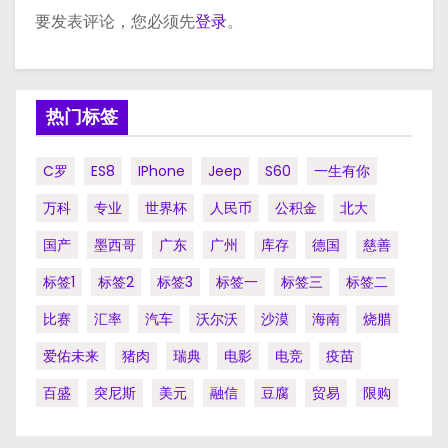
要发表评论，您必须先
登录
。
热门标签
C罗
ES8
IPhone
Jeep
S60
一生有你
万科
专业
世界杯
人民币
公积金
北大
国产
墨西哥
广东
广州
库存
德国
慈善
标签1
标签2
标签3
标签一
标签三
标签二
比赛
汇率
汽车
沃尔沃
沙漠
海南
烧腊
爱佑未来
猪肉
瑞典
电影
电竞
疫苗
百盛
突尼斯
美元
融信
豆腐
贸易
限购