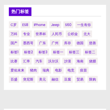
热门标签
C罗
ES8
IPhone
Jeep
S60
一生有你
万科
专业
世界杯
人民币
公积金
北大
国产
墨西哥
广东
广州
库存
德国
慈善
标签1
标签2
标签3
标签一
标签三
标签二
比赛
汇率
汽车
沃尔沃
沙漠
海南
烧腊
爱佑未来
猪肉
瑞典
电影
电竞
疫苗
百盛
突尼斯
美元
融信
豆腐
贸易
限购