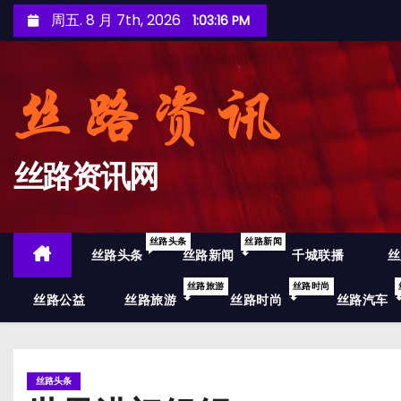
跳
周五. 8 月 7th, 2026
1:03:17 PM
至
内
容
丝路资讯网
丝路头条
丝路新闻
丝路头条
丝路新闻
千城联播
丝
丝路旅游
丝路时尚
丝路公益
丝路旅游
丝路时尚
丝路汽车
丝路头条