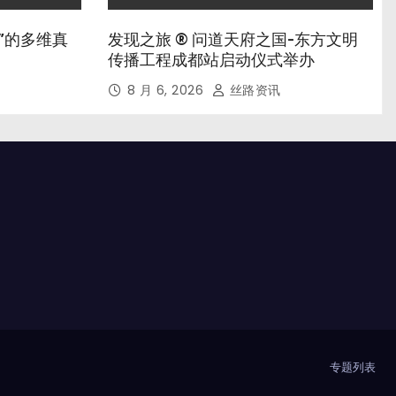
”的多维真
发现之旅 ® 问道天府之国-东方文明
传播工程成都站启动仪式举办
8 月 6, 2026
丝路资讯
专题列表