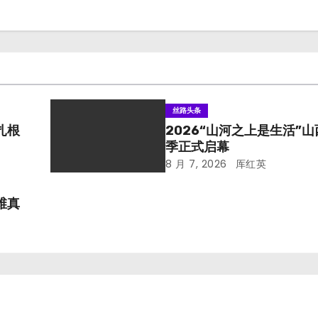
丝路头条
扎根
2026“山河之上是生活”
季正式启幕
8 月 7, 2026
厍红英
维真