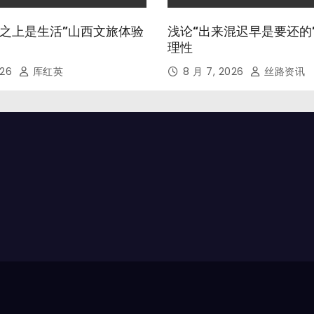
山河之上是生活”山西文旅体验
浅论“出来混迟早是要还的
理性
026
厍红英
8 月 7, 2026
丝路资讯