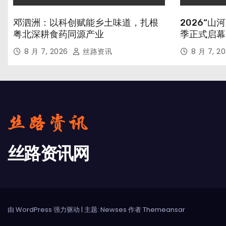
邓泗洲：以科创赋能乡土味道，扎根
2026“
粤北深耕食药同源产业
季正式启幕
8 月 7, 2026
丝路资讯
8 月 7, 2
丝路资讯网
由 WordPress 强力驱动
|
主题: Newses 作者
Themeansar