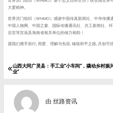
世界洪门组织（WHMO）基于忠义信仰主办了联合国世界
大爱精神。
世界洪门组织（WHMO）感谢中国传真新闻社、中华传播
中国人物网、中国之窗、国际传播通讯社、共工新闻社、环
后宫等宫庙及海南省相关单位的倾力相助！
愿我们携手前行, 用爱、理解与包容, 铺就和平之路, 共创
山西大同广灵县：手工业“小车间”，撬动乡村振兴
文
业”
章
导
航
由
丝路资讯