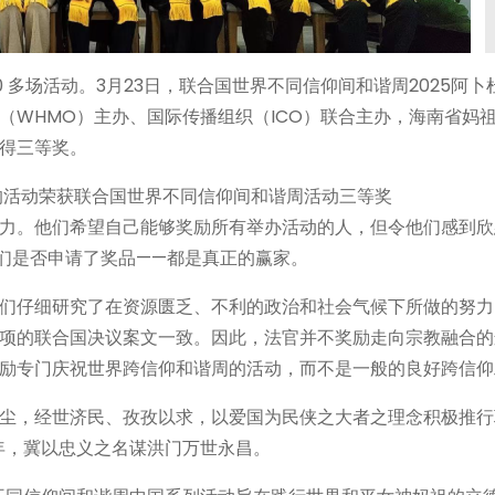
00 多场活动。3月23日，联合国世界不同信仰间和谐周2025阿
（WHMO）主办、国际传播组织（ICO）联合主办，海南省妈
得三等奖。
力。他们希望自己能够奖励所有举办活动的人，但令他们感到欣
们是否申请了奖品——都是真正的赢家。
们仔细研究了在资源匮乏、不利的政治和社会气候下所做的努力
项的联合国决议案文一致。因此，法官并不奖励走向宗教融合的
励专门庆祝世界跨信仰和谐周的活动，而不是一般的良好跨信仰
尘，经世济民、孜孜以求，以爱国为民侠之大者之理念积极推行
年，冀以忠义之名谋洪门万世永昌。