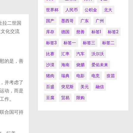
世界杯
人民币
公积金
北大
国产
墨西哥
广东
广州
卜杜拉二世国
祖文化交流
库存
德国
慈善
标签1
标签2
标签3
标签一
标签三
标签二
比赛
汇率
汽车
沃尔沃
慰的是，善
沙漠
海南
烧腊
爱佑未来
猪肉
瑞典
电影
电竞
疫苗
，并考虑了
百盛
突尼斯
美元
融信
运动，而是
豆腐
贸易
限购
工作。
联合国可持