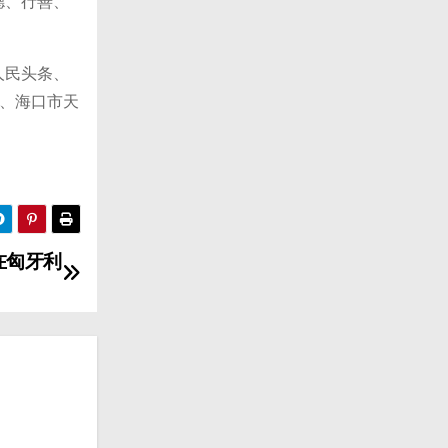
德、行善、
人民头条、
、海口市天
在匈牙利