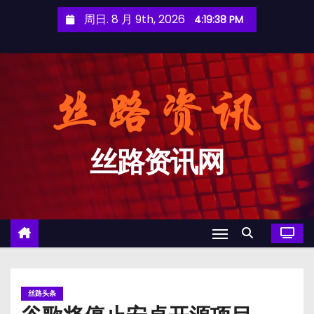
跳
周日. 8 月 9th, 2026
4:19:39 PM
至
内
容
丝路资讯网
丝路头条