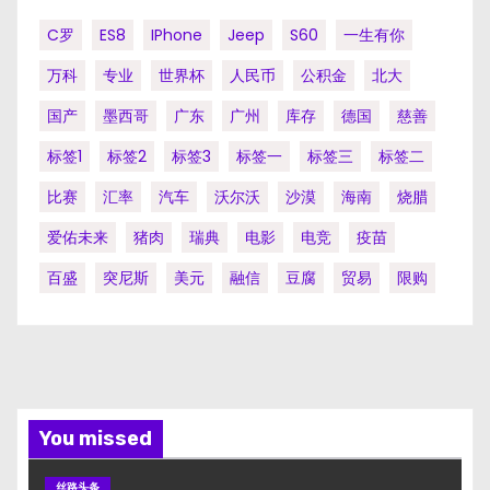
C罗
ES8
IPhone
Jeep
S60
一生有你
万科
专业
世界杯
人民币
公积金
北大
国产
墨西哥
广东
广州
库存
德国
慈善
标签1
标签2
标签3
标签一
标签三
标签二
比赛
汇率
汽车
沃尔沃
沙漠
海南
烧腊
爱佑未来
猪肉
瑞典
电影
电竞
疫苗
百盛
突尼斯
美元
融信
豆腐
贸易
限购
You missed
丝路头条