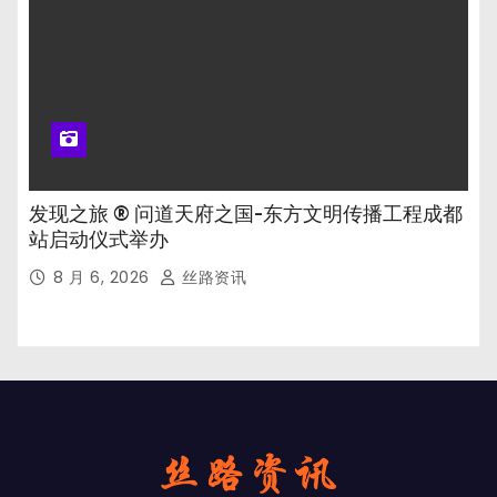
发现之旅 ® 问道天府之国-东方文明传播工程成都
站启动仪式举办
8 月 6, 2026
丝路资讯