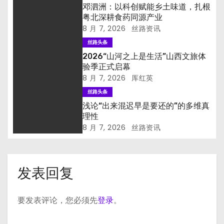
邓泗洲：以科创赋能乡土味道，扎根
粤北深耕食药同源产业
8 月 7, 2026
丝路资讯
丝路头条
2026“山河之上是生活”山西文旅体
验季正式启幕
8 月 7, 2026
厍红英
丝路头条
浅论“出来混迟早是要还的”的多维真
理性
8 月 7, 2026
丝路资讯
发表回复
要发表评论，您必须先
登录
。