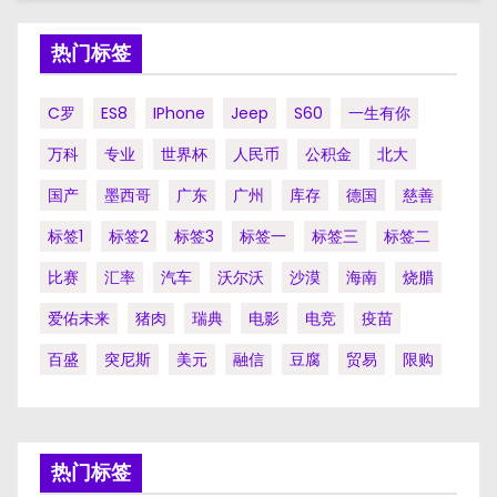
热门标签
C罗
ES8
IPhone
Jeep
S60
一生有你
万科
专业
世界杯
人民币
公积金
北大
国产
墨西哥
广东
广州
库存
德国
慈善
标签1
标签2
标签3
标签一
标签三
标签二
比赛
汇率
汽车
沃尔沃
沙漠
海南
烧腊
爱佑未来
猪肉
瑞典
电影
电竞
疫苗
百盛
突尼斯
美元
融信
豆腐
贸易
限购
热门标签