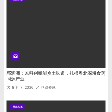
邓泗洲：以科创赋能乡土味道，扎根粤北深耕食药
同源产业
8 月 7, 2026
丝路资讯
丝路头条