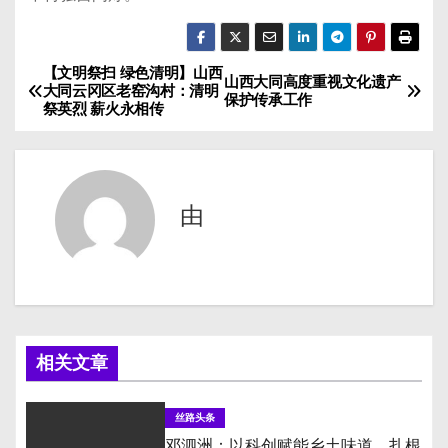
【文明祭扫 绿色清明】山西
文
山西大同高度重视文化遗产
大同云冈区老窑沟村：清明
保护传承工作
祭英烈 薪火永相传
章
导
航
由
相关文章
丝路头条
邓泗洲：以科创赋能乡土味道，扎根