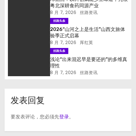
粤北深耕食药同源产业
8 月 7, 2026
丝路资讯
丝路头条
2026“山河之上是生活”山西文旅体
验季正式启幕
8 月 7, 2026
厍红英
丝路头条
浅论“出来混迟早是要还的”的多维真
理性
8 月 7, 2026
丝路资讯
发表回复
要发表评论，您必须先
登录
。