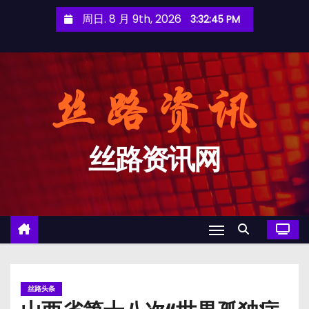
跳
周日. 8 月 9th, 2026
3:32:45 PM
至
内
容
丝路资讯网
丝路头条