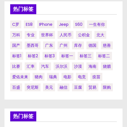
热门标签
C罗
ES8
IPhone
Jeep
S60
一生有你
万科
专业
世界杯
人民币
公积金
北大
国产
墨西哥
广东
广州
库存
德国
慈善
标签1
标签2
标签3
标签一
标签三
标签二
比赛
汇率
汽车
沃尔沃
沙漠
海南
烧腊
爱佑未来
猪肉
瑞典
电影
电竞
疫苗
百盛
突尼斯
美元
融信
豆腐
贸易
限购
热门标签