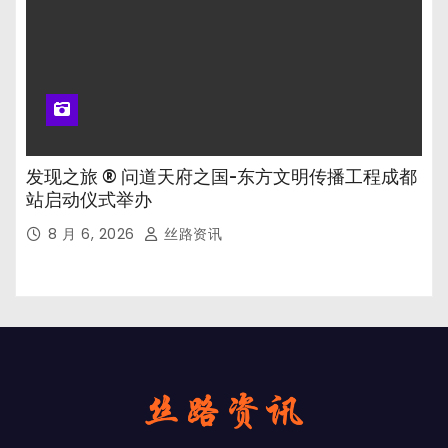
发现之旅 ® 问道天府之国-东方文明传播工程成都
站启动仪式举办
8 月 6, 2026
丝路资讯