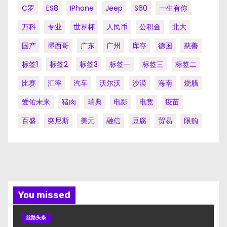
C罗
ES8
IPhone
Jeep
S60
一生有你
万科
专业
世界杯
人民币
公积金
北大
国产
墨西哥
广东
广州
库存
德国
慈善
标签1
标签2
标签3
标签一
标签三
标签二
比赛
汇率
汽车
沃尔沃
沙漠
海南
烧腊
爱佑未来
猪肉
瑞典
电影
电竞
疫苗
百盛
突尼斯
美元
融信
豆腐
贸易
限购
You missed
丝路头条