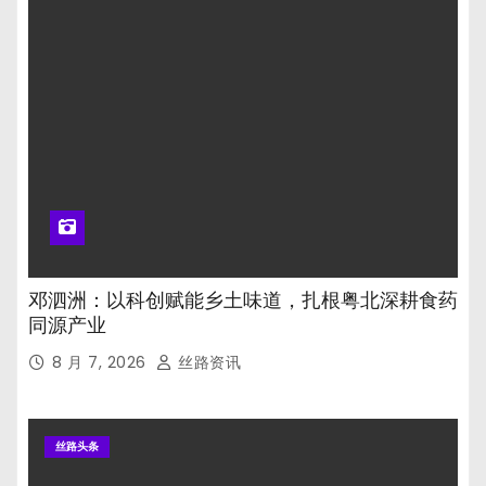
邓泗洲：以科创赋能乡土味道，扎根粤北深耕食药
同源产业
8 月 7, 2026
丝路资讯
丝路头条