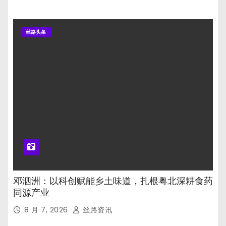
丝路头条
邓泗洲：以科创赋能乡土味道，扎根粤北深耕食药
同源产业
8 月 7, 2026
丝路资讯