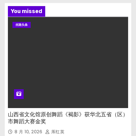
You missed
丝路头条
山西省文化馆原创舞蹈《褐影》获华北五省（区）
市舞蹈大赛金奖
8 月 10, 2026
厍红英