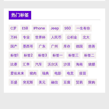
热门标签
C罗
ES8
IPhone
Jeep
S60
一生有你
万科
专业
世界杯
人民币
公积金
北大
国产
墨西哥
广东
广州
库存
德国
慈善
标签1
标签2
标签3
标签一
标签三
标签二
比赛
汇率
汽车
沃尔沃
沙漠
海南
烧腊
爱佑未来
猪肉
瑞典
电影
电竞
疫苗
百盛
突尼斯
美元
融信
豆腐
贸易
限购