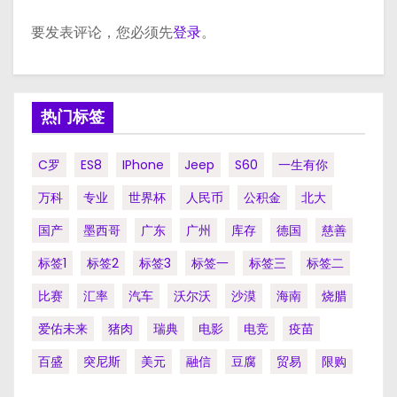
要发表评论，您必须先
登录
。
热门标签
C罗
ES8
IPhone
Jeep
S60
一生有你
万科
专业
世界杯
人民币
公积金
北大
国产
墨西哥
广东
广州
库存
德国
慈善
标签1
标签2
标签3
标签一
标签三
标签二
比赛
汇率
汽车
沃尔沃
沙漠
海南
烧腊
爱佑未来
猪肉
瑞典
电影
电竞
疫苗
百盛
突尼斯
美元
融信
豆腐
贸易
限购