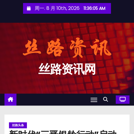
跳
周一. 8 月 10th, 2026
11:36:05 AM
至
内
容
丝路资讯网
丝路头条