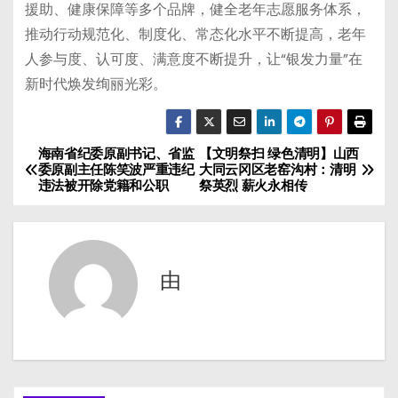
援助、健康保障等多个品牌，健全老年志愿服务体系，
推动行动规范化、制度化、常态化水平不断提高，老年
人参与度、认可度、满意度不断提升，让“银发力量”在
新时代焕发绚丽光彩。
海南省纪委原副书记、省监
【文明祭扫 绿色清明】山西
文
委原副主任陈笑波严重违纪
大同云冈区老窑沟村：清明
违法被开除党籍和公职
祭英烈 薪火永相传
章
导
航
由