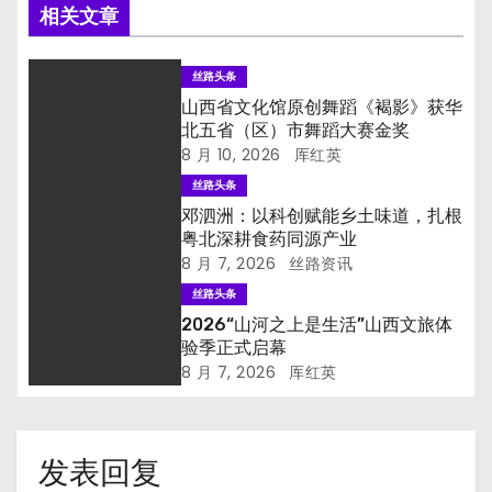
相关文章
丝路头条
山西省文化馆原创舞蹈《褐影》获华
北五省（区）市舞蹈大赛金奖
8 月 10, 2026
厍红英
丝路头条
邓泗洲：以科创赋能乡土味道，扎根
粤北深耕食药同源产业
8 月 7, 2026
丝路资讯
丝路头条
2026“山河之上是生活”山西文旅体
验季正式启幕
8 月 7, 2026
厍红英
发表回复