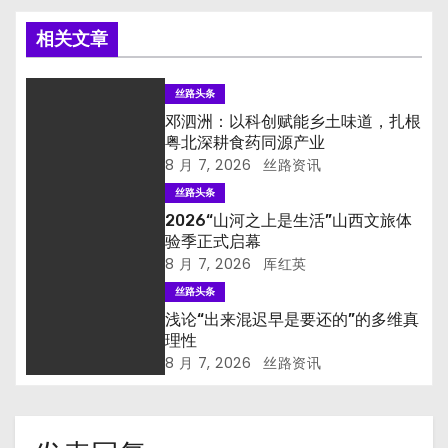
相关文章
丝路头条
邓泗洲：以科创赋能乡土味道，扎根
粤北深耕食药同源产业
8 月 7, 2026
丝路资讯
丝路头条
2026“山河之上是生活”山西文旅体
验季正式启幕
8 月 7, 2026
厍红英
丝路头条
浅论“出来混迟早是要还的”的多维真
理性
8 月 7, 2026
丝路资讯