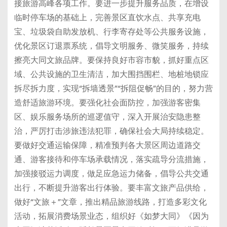
接旅游高峰各项工作。要进一步提升服务品质，在增设
临时停车场的基础上，完善景区直饮水点、共享充电
宝、垃圾袋自助发放机、行李寄存处等公共服务设施，
优化景区订退票系统，倡导文明服务、微笑服务，持续
擦亮大同文旅品牌。要保持良好市容市貌，抓好重点区
域、公共设施的卫生清洁，加大围挡围栏、地桩地锁应
拆尽拆力度，实现“拆墙透景”“拆阻促畅”的目的，努力营
造舒适旅游环境。要强化社会面防控，加强游客密集
区、娱乐服务场所的巡逻值守，深入开展治安隐患整
治，严厉打击涉旅违法犯罪，确保社会大局持续稳定。
要做好交通运输保障，精准预判各大景区周边道路交
通、游客接待和停车场承载情况，落实疏导分流措施，
加强接驳运力调度，做足应急运力储备，倡导公共交通
出行，不断提升游客出行体验。要丰富文旅产品供给，
做好“文旅＋”文章，推出精品旅游线路，打造多彩文化
活动，拓展消费场景业态，组织好《如梦大同》《因为