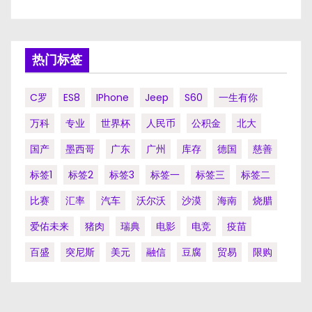
热门标签
C罗
ES8
IPhone
Jeep
S60
一生有你
万科
专业
世界杯
人民币
公积金
北大
国产
墨西哥
广东
广州
库存
德国
慈善
标签1
标签2
标签3
标签一
标签三
标签二
比赛
汇率
汽车
沃尔沃
沙漠
海南
烧腊
爱佑未来
猪肉
瑞典
电影
电竞
疫苗
百盛
突尼斯
美元
融信
豆腐
贸易
限购