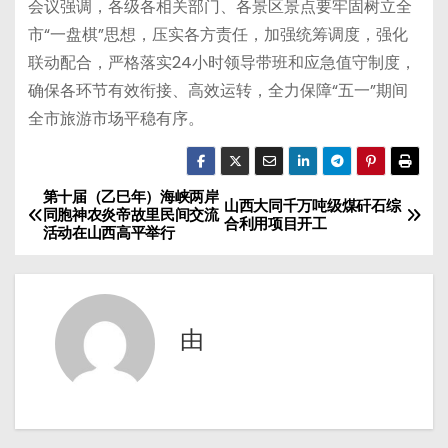
会议强调，各级各相关部门、各景区景点要牢固树立全
市“一盘棋”思想，压实各方责任，加强统筹调度，强化
联动配合，严格落实24小时领导带班和应急值守制度，
确保各环节有效衔接、高效运转，全力保障“五一”期间
全市旅游市场平稳有序。
第十届（乙巳年）海峡两岸
文
山西大同千万吨级煤矸石综
同胞神农炎帝故里民间交流
合利用项目开工
活动在山西高平举行
章
导
航
由