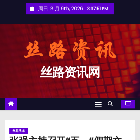
跳
周日. 8 月 9th, 2026
3:37:52 PM
至
内
容
丝路资讯网
丝路头条