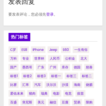
发表回复
要发表评论，您必须先
登录
。
热门标签
C罗
ES8
IPhone
Jeep
S60
一生有你
万科
专业
世界杯
人民币
公积金
北大
国产
墨西哥
广东
广州
库存
德国
慈善
标签1
标签2
标签3
标签一
标签三
标签二
比赛
汇率
汽车
沃尔沃
沙漠
海南
烧腊
爱佑未来
猪肉
瑞典
电影
电竞
疫苗
百盛
突尼斯
美元
融信
豆腐
贸易
限购