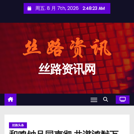
跳
周五. 8 月 7th, 2026
2:48:23 AM
至
内
容
丝路资讯网
丝路头条