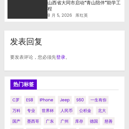
山西省大同市启动“青山陪伴”助学工
程
8 月 5, 2026
厍红英
发表回复
要发表评论，您必须先
登录
。
热门标签
C罗
ES8
IPhone
Jeep
S60
一生有你
万科
专业
世界杯
人民币
公积金
北大
国产
墨西哥
广东
广州
库存
德国
慈善