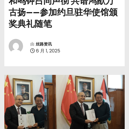
和鸣钟吕同声彻 共谱鸿猷万
古扬——参加约旦驻华使馆颁
奖典礼随笔
由
丝路资讯
6 月 1, 2025