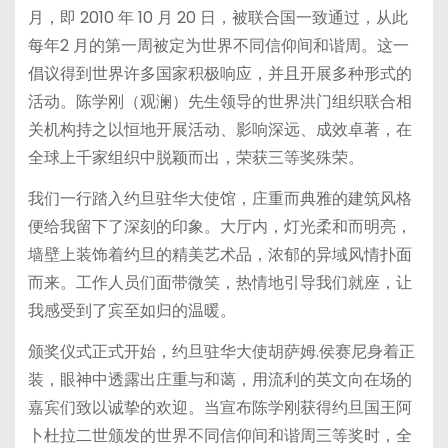
月，即 2010 年 10 月 20 日，被联合国一致通过，从此
每年2 月的第一周被定为世界不同信仰间和谐周。这一
倡议得到世界许多国家积极响应，并且开展多种形式的
活动。陈学刚（观澜）先生领导的世界洪门组织联合相
关机构持之以恒地开展活动、影响深远、成效卓著，在
全球上千家组织中脱颖而出，荣获三等奖殊荣。
我们一行踏入约旦驻华大使馆，庄重而典雅的建筑风格
便给我留下了深刻的印象。大厅内，灯光柔和而明亮，
墙壁上装饰着约旦的精美艺术品，浓郁的异域风情扑面
而来。工作人员们面带微笑，热情地引导我们就座，让
我感受到了宾至如归的温暖。
颁奖仪式正式开始，约旦驻华大使胡萨姆.侯赛尼身着正
装，眼神中透露出庄重与和蔼，用流利的英文向在场的
嘉宾们致以诚挚的欢迎。当宣布陈学刚获得约旦国王阿
卜杜拉二世颁发的世界不同信仰间和谐周三等奖时，全