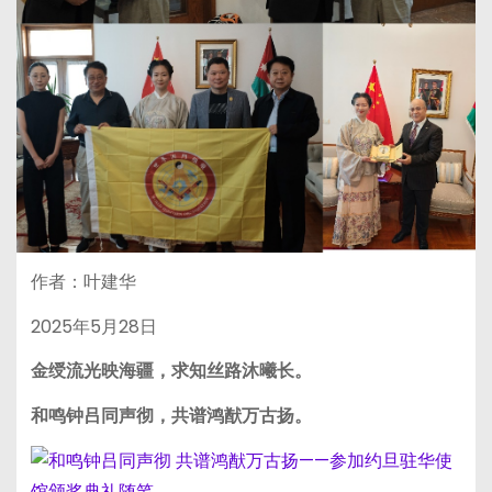
作者：叶建华
2025年5月28日
金绶流光映海疆，求知丝路沐曦长。
和鸣钟吕同声彻，共谱鸿猷万古扬。