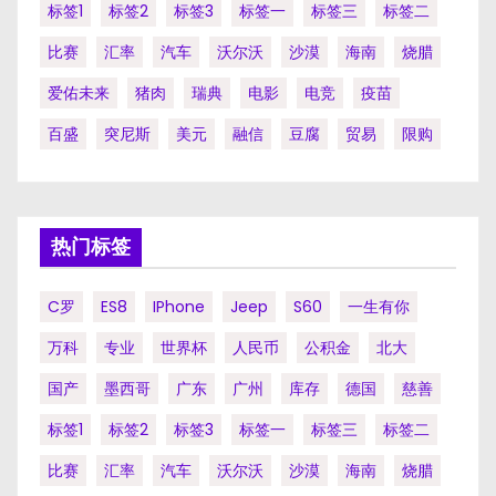
标签1
标签2
标签3
标签一
标签三
标签二
比赛
汇率
汽车
沃尔沃
沙漠
海南
烧腊
爱佑未来
猪肉
瑞典
电影
电竞
疫苗
百盛
突尼斯
美元
融信
豆腐
贸易
限购
热门标签
C罗
ES8
IPhone
Jeep
S60
一生有你
万科
专业
世界杯
人民币
公积金
北大
国产
墨西哥
广东
广州
库存
德国
慈善
标签1
标签2
标签3
标签一
标签三
标签二
比赛
汇率
汽车
沃尔沃
沙漠
海南
烧腊