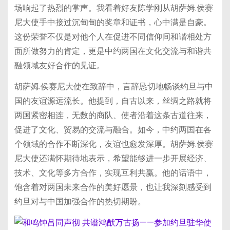
场响起了热烈的掌声。我看着好友陈学刚从胡萨姆.侯赛
尼大使手中接过沉甸甸的奖章和证书，心中满是自豪。
这份荣誉不仅是对他个人在促进不同信仰间和谐相处方
面所做努力的肯定，更是中约两国在文化交流与和谐共
融领域友好合作的见证。
胡萨姆.侯赛尼大使在致辞中，言辞恳切地畅谈约旦与中
国的友谊源远流长。他提到，自古以来，丝绸之路就将
两国紧密相连，无数的商队、使者沿着这条古道往来，
促进了文化、贸易的交流与融合。如今，中约两国在各
个领域的合作不断深化，友谊也愈发深厚。胡萨姆.侯赛
尼大使还满怀期待地表示，希望能够进一步开展经济、
技术、文化等多方合作，实现互利共赢。他的话语中，
饱含着对两国未来合作的美好愿景，也让我深刻感受到
约旦对与中国加强合作的热切期盼。