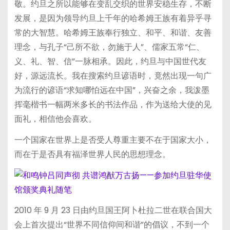
敬。约旦之所以能够在变乱交织的世界安稳生存，不断
发展，是因为领导约旦上千年的哈希姆王族有着异乎寻
常的大智慧。哈希姆王族奉行独立、和平、和谐、友善
理念，与孔子“己所不欲，勿施于人”、儒家五常“仁、
义、礼、智、信”一脉相承。因此，约旦与中国世代友
好，源远流长。我在搜索约旦谚语时，竟然出现一句广
为流行的谚语“求知哪怕远在中国”，兴奋之余，我泼墨
挥毫楷书一幅两米多长的书法作品，作为送给大使的见
面礼，相信他会喜欢。
一个国家在世界上是否受人尊重主要不在于国家大小，
而在于是否具有福泽世界人民的思想理念。
2010 年 9 月 23 日由约旦国王阿卜杜拉二世在联合国大
会上首次提出“世界不同信仰间和谐”的倡议，不到一个