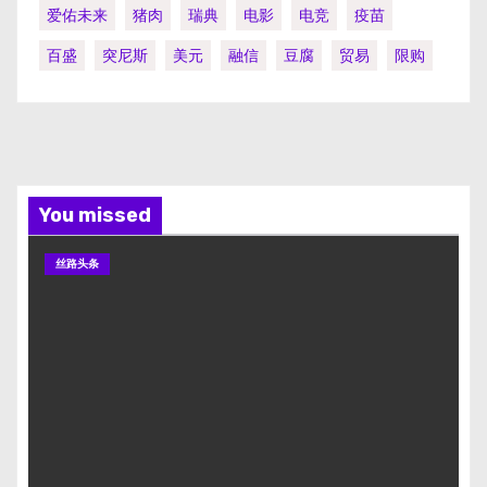
爱佑未来
猪肉
瑞典
电影
电竞
疫苗
百盛
突尼斯
美元
融信
豆腐
贸易
限购
You missed
丝路头条