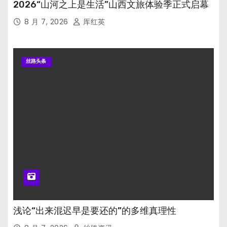
2026“山河之上是生活”山西文旅体验季正式启幕
8 月 7, 2026
厍红英
丝路头条
浅论“出来混迟早是要还的”的多维真理性