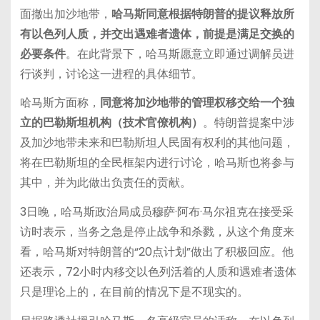
面撤出加沙地带，
哈马斯同意根据特朗普的提议释放所
有以色列人质，并交出遇难者遗体，前提是满足交换的
必要条件
。在此背景下，哈马斯愿意立即通过调解员进
行谈判，讨论这一进程的具体细节。
哈马斯方面称，
同意将加沙地带的管理权移交给一个独
立的巴勒斯坦机构（技术官僚机构）
。特朗普提案中涉
及加沙地带未来和巴勒斯坦人民固有权利的其他问题，
将在巴勒斯坦的全民框架内进行讨论，哈马斯也将参与
其中，并为此做出负责任的贡献。
3日晚，哈马斯政治局成员穆萨·阿布·马尔祖克在接受采
访时表示，当务之急是停止战争和杀戮，从这个角度来
看，哈马斯对特朗普的“20点计划”做出了积极回应。他
还表示，72小时内移交以色列活着的人质和遇难者遗体
只是理论上的，在目前的情况下是不现实的。