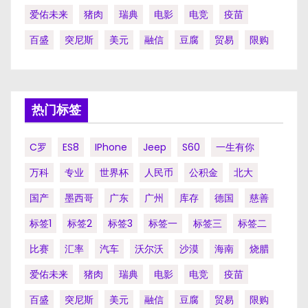
爱佑未来
猪肉
瑞典
电影
电竞
疫苗
百盛
突尼斯
美元
融信
豆腐
贸易
限购
热门标签
C罗
ES8
IPhone
Jeep
S60
一生有你
万科
专业
世界杯
人民币
公积金
北大
国产
墨西哥
广东
广州
库存
德国
慈善
标签1
标签2
标签3
标签一
标签三
标签二
比赛
汇率
汽车
沃尔沃
沙漠
海南
烧腊
爱佑未来
猪肉
瑞典
电影
电竞
疫苗
百盛
突尼斯
美元
融信
豆腐
贸易
限购