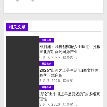
相关文章
丝路头条
邓泗洲：以科创赋能乡土味道，扎根
粤北深耕食药同源产业
8 月 7, 2026
丝路资讯
丝路头条
2026“山河之上是生活”山西文旅体
验季正式启幕
8 月 7, 2026
厍红英
丝路头条
浅论“出来混迟早是要还的”的多维真
理性
8 月 7, 2026
丝路资讯