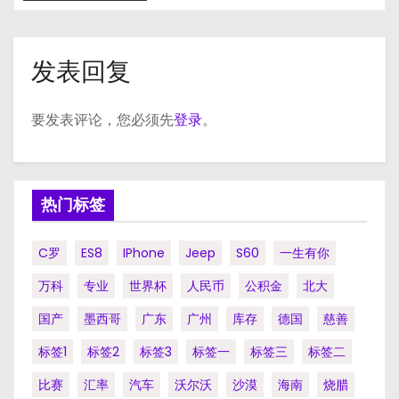
发表回复
要发表评论，您必须先
登录
。
热门标签
C罗
ES8
IPhone
Jeep
S60
一生有你
万科
专业
世界杯
人民币
公积金
北大
国产
墨西哥
广东
广州
库存
德国
慈善
标签1
标签2
标签3
标签一
标签三
标签二
比赛
汇率
汽车
沃尔沃
沙漠
海南
烧腊