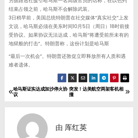
另据路透社援引哈马斯一名高级官员的话称，在以色列
结束占领之前，哈马斯不会解除武装。
3日稍早前，美国总统特朗普在社交媒体“真实社交”上发
文说，哈马斯必须在美东时间10月5日（周日）18时前接
受协议。如果协议无法达成，哈马斯“将遭受前所未有的
地狱般的打击”。特朗普称，这份计划是哈马斯
“最后一次机会”。特朗普还敦促立即释放所有人质和遇
难者遗体。
哈马斯证实达成加沙停火协
突发！达美航空两架客机相
文
议
撞
章
导
由
厍红英
航