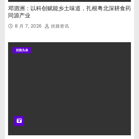
邓泗洲：以科创赋能乡土味道，扎根粤北深耕食药
同源产业
8 月 7, 2026
丝路资讯
丝路头条