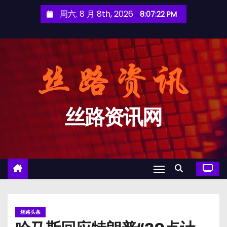
跳
周六. 8 月 8th, 2026
8:07:23 PM
至
内
容
丝路资讯网
丝路头条