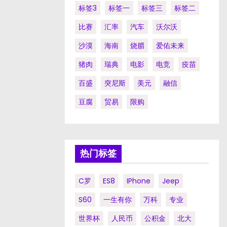
标签3
标签一
标签三
标签二
比赛
汇率
汽车
沃尔沃
沙漠
海南
烧腊
爱佑未来
猪肉
瑞典
电影
电竞
疫苗
百盛
突尼斯
美元
融信
豆腐
贸易
限购
热门标签
C罗
ES8
IPhone
Jeep
S60
一生有你
万科
专业
世界杯
人民币
公积金
北大