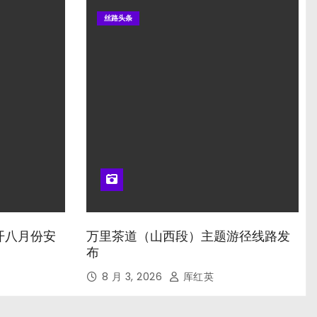
丝路头条
开八月份安
万里茶道（山西段）主题游径线路发
布
8 月 3, 2026
厍红英