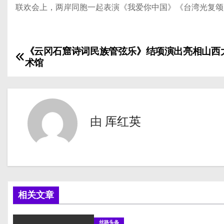
联欢会上，两岸同胞一起表演《我爱你中国》《台湾光复颂
《云冈石窟诗词民族管弦乐》结项演出亮相山西
文
术馆
章
导
航
由
厍红英
相关文章
丝路头条