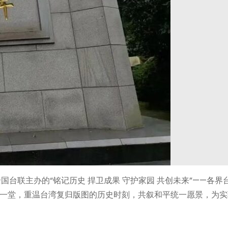
台联主办的“铭记历史 捍卫成果 守护家园 共创未来”——各界
一堂，重温台湾复归版图的历史时刻，共叙和平统一愿景，为实