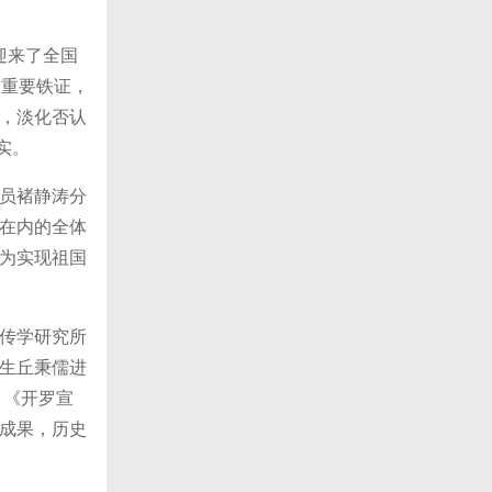
迎来了全国
的重要铁证，
，淡化否认
实。
员褚静涛分
在内的全体
为实现祖国
传学研究所
生丘秉儒进
；《开罗宣
成果，历史