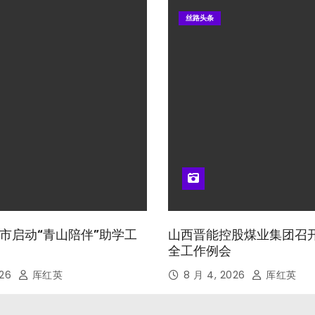
丝路头条
市启动“青山陪伴”助学工
山西晋能控股煤业集团召
全工作例会
026
厍红英
8 月 4, 2026
厍红英