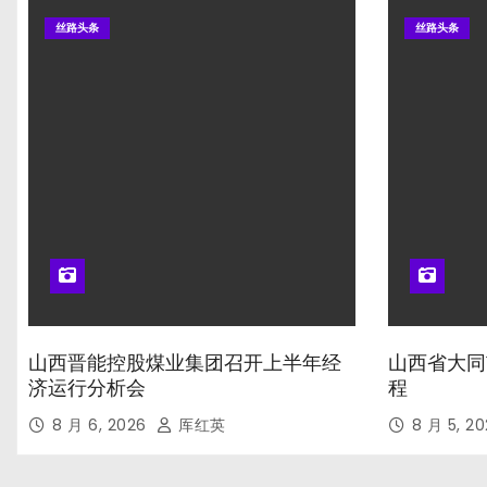
丝路头条
丝路头条
山西晋能控股煤业集团召开上半年经
山西省大同
济运行分析会
程
8 月 6, 2026
厍红英
8 月 5, 2