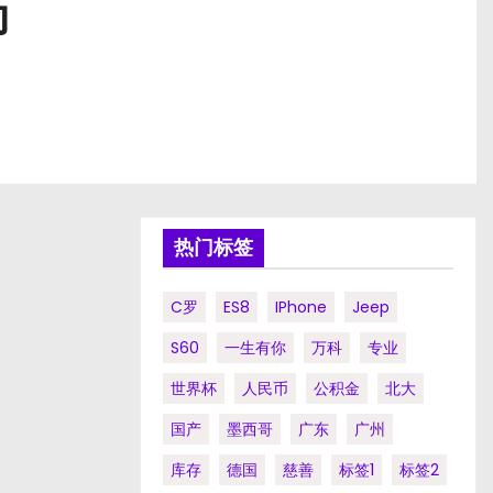
动
热门标签
C罗
ES8
IPhone
Jeep
S60
一生有你
万科
专业
世界杯
人民币
公积金
北大
国产
墨西哥
广东
广州
库存
德国
慈善
标签1
标签2