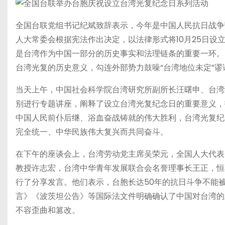
全国台联党组书记纪斌致辞表示，今年是中国人民抗日战争
人大常委会根据宪法作出决定，以法律形式将10月25日
是台湾作为中国一部分的历史事实和法理链条的重要一环。
台湾光复的历史意义，勾连外部势力鼓噪“台湾地位未定”
当天上午，中国社会科学院台湾研究所副所长汪曙申、台湾
别进行专题讲座，阐释了设立台湾光复纪念日的重要意义，
中国人民前仆后继、浴血奋战铸就的伟大胜利，台湾光复纪
完全统一、中华民族伟大复兴而共同奋斗。
在下午的座谈会上，台湾劳动党主席吴荣元，全国人大代表
教授许志宏，台湾中华青年发展联合会名誉理事长王正，恒
行了分享发言。他们表示，台胞长达50年的抗日斗争不能
言》《波茨坦公告》等国际法文件明确确认了中国对台湾的
不容歪曲和篡改。