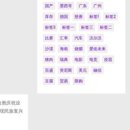
国产
墨西哥
广东
广州
库存
德国
慈善
标签1
标签2
标签3
标签一
标签三
标签二
比赛
汇率
汽车
沃尔沃
沙漠
海南
烧腊
爱佑未来
猪肉
瑞典
电影
电竞
疫苗
百盛
突尼斯
美元
融信
豆腐
贸易
限购
台胞庆祝设
现民族复兴