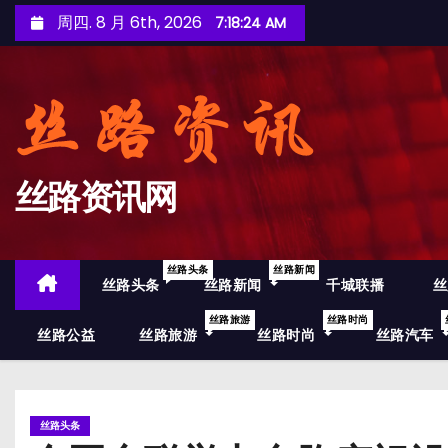
跳
周四. 8 月 6th, 2026
7:18:25 AM
至
内
容
丝路资讯网
丝路头条
丝路新闻
丝路头条
丝路新闻
千城联播
丝
丝路旅游
丝路时尚
丝路公益
丝路旅游
丝路时尚
丝路汽车
丝路头条