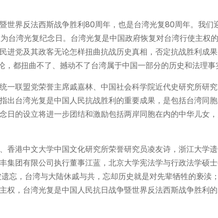
暨世界反法西斯战争胜利80周年，也是台湾光复80周年。我们
设立为台湾光复纪念日。台湾光复是中国政府恢复对台湾行使主权
民进党及其政客无论怎样扭曲抗战历史真相，否定抗战胜利成果
谬论，都扭曲不了、撼动不了台湾属于中国一部分的历史和法理事
统一联盟党荣誉主席戚嘉林、中国社会科学院近代史研究所研究
指出台湾光复是中国人民抗战胜利的重要成果，是包括台湾同胞
念日的设立将进一步团结和激励包括两岸同胞在内的中华儿女，
、香港中文大学中国文化研究所荣誉研究员凌友诗，浙江大学遗
丰集团有限公司执行董事江蓝，北京大学宪法学与行政法学硕士
被遗忘，台湾与大陆休戚与共，忘却历史就是对先辈牺牲的亵渎
主权，台湾光复是中国人民抗日战争暨世界反法西斯战争胜利的