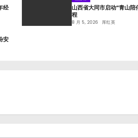
年经
山西省大同市启动“青山陪
程
8 月 5, 2026
厍红英
份安