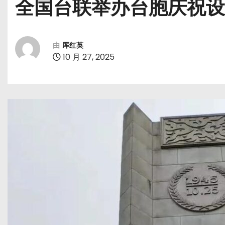
全国台联举办台胞庆祝设
由
厍红英
10 月 27, 2025