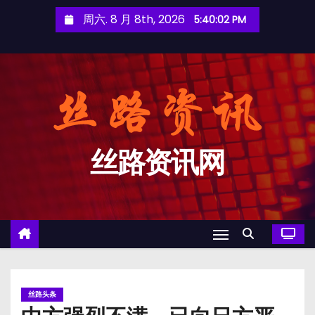
跳
周六. 8 月 8th, 2026
5:40:02 PM
至
内
容
丝路资讯网
丝路头条