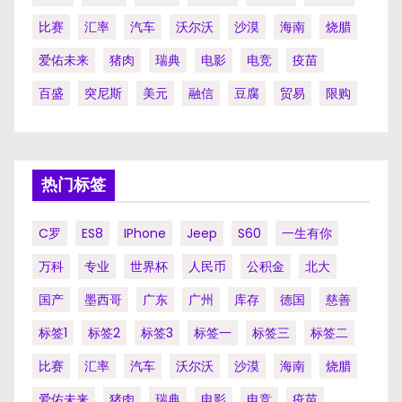
比赛
汇率
汽车
沃尔沃
沙漠
海南
烧腊
爱佑未来
猪肉
瑞典
电影
电竞
疫苗
百盛
突尼斯
美元
融信
豆腐
贸易
限购
热门标签
C罗
ES8
IPhone
Jeep
S60
一生有你
万科
专业
世界杯
人民币
公积金
北大
国产
墨西哥
广东
广州
库存
德国
慈善
标签1
标签2
标签3
标签一
标签三
标签二
比赛
汇率
汽车
沃尔沃
沙漠
海南
烧腊
爱佑未来
猪肉
瑞典
电影
电竞
疫苗