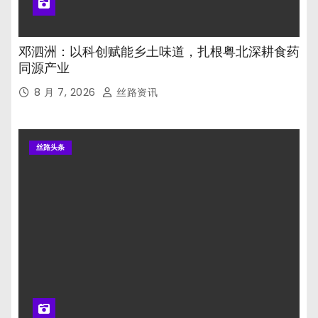
邓泗洲：以科创赋能乡土味道，扎根粤北深耕食药
同源产业
8 月 7, 2026
丝路资讯
丝路头条