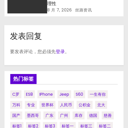
理性
8 月 7, 2026
丝路资讯
发表回复
要发表评论，您必须先
登录
。
热门标签
C罗
ES8
IPhone
Jeep
S60
一生有你
万科
专业
世界杯
人民币
公积金
北大
国产
墨西哥
广东
广州
库存
德国
慈善
标签1
标签2
标签3
标签一
标签三
标签二