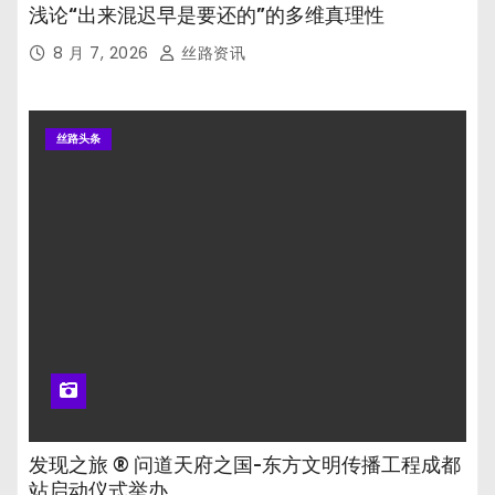
浅论“出来混迟早是要还的”的多维真理性
8 月 7, 2026
丝路资讯
丝路头条
发现之旅 ® 问道天府之国-东方文明传播工程成都
站启动仪式举办