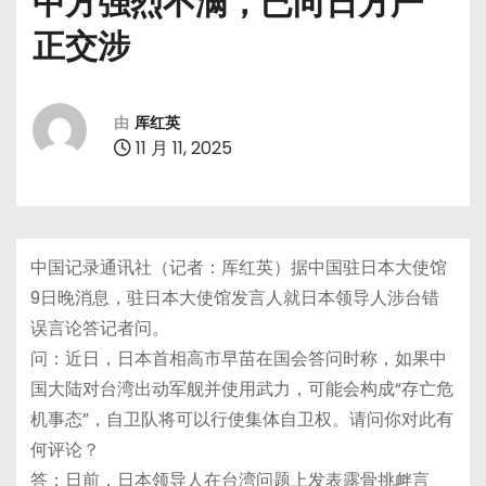
中方强烈不满，已向日方严
正交涉
由
厍红英
11 月 11, 2025
中国记录通讯社（记者：厍红英）据中国驻日本大使馆
9日晚消息，驻日本大使馆发言人就日本领导人涉台错
误言论答记者问。
问：近日，日本首相高市早苗在国会答问时称，如果中
国大陆对台湾出动军舰并使用武力，可能会构成“存亡危
机事态”，自卫队将可以行使集体自卫权。请问你对此有
何评论？
答：日前，日本领导人在台湾问题上发表露骨挑衅言