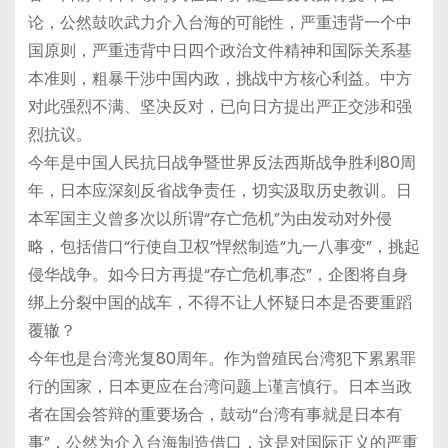
论，公然鼓吹武力介入台海的可能性，严重违背一个中
国原则，严重违背中日四个政治文件精神和国际关系基
本准则，粗暴干涉中国内政，挑战中方核心利益。中方
对此强烈不满、坚决反对，已向日方提出严正交涉和强
烈抗议。
今年是中国人民抗日战争暨世界反法西斯战争胜利80周
年，日本应深刻反省战争责任，切实汲取历史教训。日
本军国主义曾多次以所谓“存亡危机”为由发动对外侵
略，包括借口“行使自卫权”悍然制造“九一八事变”，挑起
侵华战争。如今日方再提“存亡危机事态”，企图将自身
绑上分裂中国的战车，不得不让人怀疑日本是否要重蹈
覆辙？
今年也是台湾光复80周年。作为曾殖民台湾犯下累累罪
行的国家，日本更应在台湾问题上谨言慎行。日本当政
者在国会答辩的重要场合，鼓动“台湾有事就是日本有
事”，公然为介入台海制造借口，这是对国际正义的严重