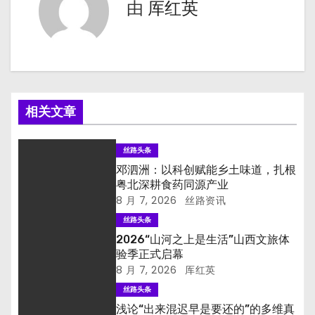
导
由
厍红英
航
相关文章
丝路头条
邓泗洲：以科创赋能乡土味道，扎根
粤北深耕食药同源产业
8 月 7, 2026
丝路资讯
丝路头条
2026“山河之上是生活”山西文旅体
验季正式启幕
8 月 7, 2026
厍红英
丝路头条
浅论“出来混迟早是要还的”的多维真