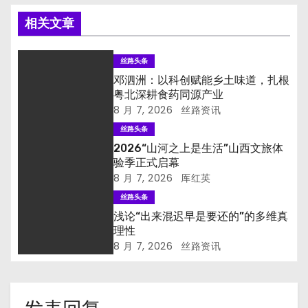
相关文章
丝路头条
邓泗洲：以科创赋能乡土味道，扎根
粤北深耕食药同源产业
8 月 7, 2026
丝路资讯
丝路头条
2026“山河之上是生活”山西文旅体
验季正式启幕
8 月 7, 2026
厍红英
丝路头条
浅论“出来混迟早是要还的”的多维真
理性
8 月 7, 2026
丝路资讯