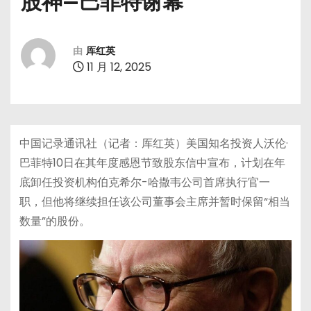
股神—巴菲特谢幕
由
厍红英
11 月 12, 2025
中国记录通讯社（记者：厍红英）美国知名投资人沃伦·
巴菲特10日在其年度感恩节致股东信中宣布，计划在年
底卸任投资机构伯克希尔-哈撒韦公司首席执行官一
职，但他将继续担任该公司董事会主席并暂时保留“相当
数量”的股份。