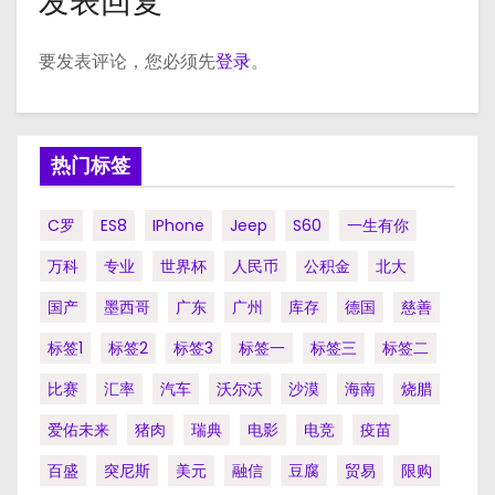
发表回复
要发表评论，您必须先
登录
。
热门标签
C罗
ES8
IPhone
Jeep
S60
一生有你
万科
专业
世界杯
人民币
公积金
北大
国产
墨西哥
广东
广州
库存
德国
慈善
标签1
标签2
标签3
标签一
标签三
标签二
比赛
汇率
汽车
沃尔沃
沙漠
海南
烧腊
爱佑未来
猪肉
瑞典
电影
电竞
疫苗
百盛
突尼斯
美元
融信
豆腐
贸易
限购