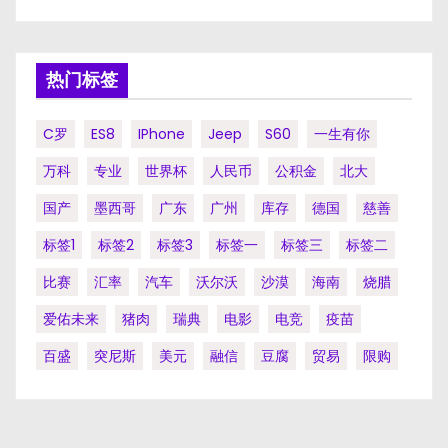
热门标签
C罗
ES8
IPhone
Jeep
S60
一生有你
万科
专业
世界杯
人民币
公积金
北大
国产
墨西哥
广东
广州
库存
德国
慈善
标签1
标签2
标签3
标签一
标签三
标签二
比赛
汇率
汽车
沃尔沃
沙漠
海南
烧腊
爱佑未来
猪肉
瑞典
电影
电竞
疫苗
百盛
突尼斯
美元
融信
豆腐
贸易
限购