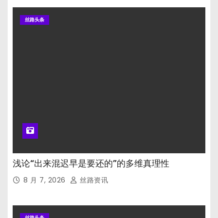
丝路头条
浅论“出来混迟早是要还的”的多维真理性
8 月 7, 2026
丝路资讯
丝路头条