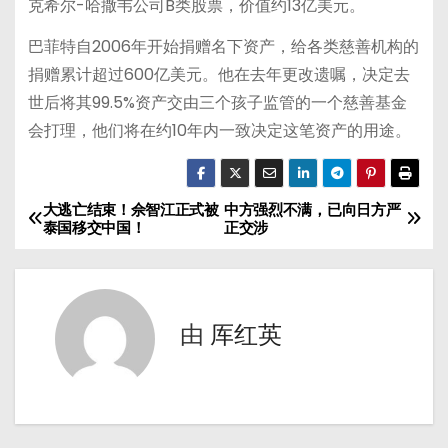
克希尔-哈撒韦公司B类股票，价值约13亿美元。
巴菲特自2006年开始捐赠名下资产，给各类慈善机构的
捐赠累计超过600亿美元。他在去年更改遗嘱，决定去
世后将其99.5%资产交由三个孩子监管的一个慈善基金
会打理，他们将在约10年内一致决定这笔资产的用途。
大逃亡结束！佘智江正式被
中方强烈不满，已向日方严
文
泰国移交中国！
正交涉
章
导
由
厍红英
航