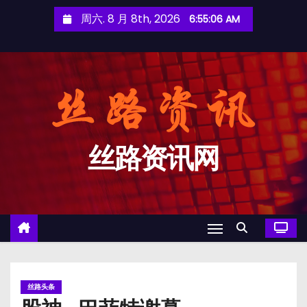
跳
周六. 8 月 8th, 2026
6:55:07 AM
至
内
容
丝路资讯网
丝路头条