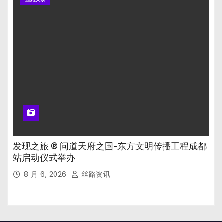
发现之旅 ® 问道天府之国-东方文明传播工程成都
站启动仪式举办
8 月 6, 2026
丝路资讯