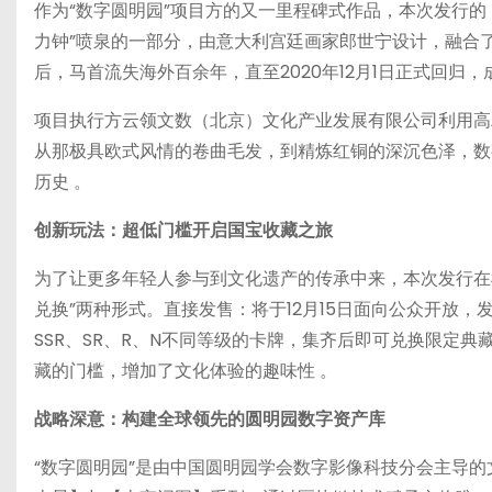
作为“数字圆明园”项目方的又一里程碑式作品，本次发行
力钟”喷泉的一部分，由意大利宫廷画家郎世宁设计，融合了
后，马首流失海外百余年，直至2020年12月1日正式回归
项目执行方云领文数（北京）文化产业发展有限公司利用高
从那极具欧式风情的卷曲毛发，到精炼红铜的深沉色泽，数
历史 。
创新玩法：超低门槛开启国宝收藏之旅
为了让更多年轻人参与到文化遗产的传承中来，本次发行在模
兑换”两种形式。直接发售：将于12月15日面向公众开放
SSR、SR、R、N不同等级的卡牌，集齐后即可兑换限定典
藏的门槛，增加了文化体验的趣味性 。
战略深意：构建全球领先的圆明园数字资产库
“数字圆明园”是由中国圆明园学会数字影像科技分会主导