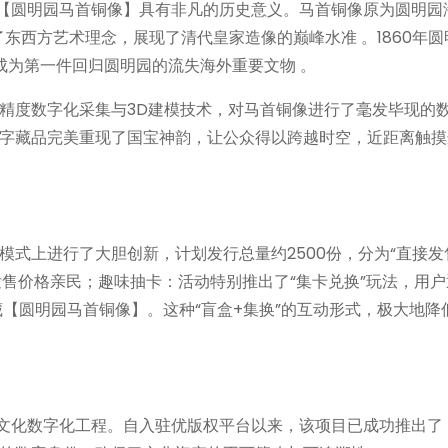
的【圆明园马首铜像】具有非凡的历史意义。马首铜像原为圆明园
东西方艺术理念，展现了清代皇家造像的巅峰水准 。1860年圆
，成为第一件回归圆明园的流失海外重要文物 。
精度数字化采集与3D建模技术，对马首铜像进行了毫发毕现的
字藏品完美重现了国宝神韵，让公众得以跨越时空，近距离触摸
式上进行了大胆创新，计划发行总量约2500份，分为“直接发售
，发售价格亲民；趣味抽卡：活动特别推出了“集卡兑换”玩法，用
藏【圆明园马首铜像】。这种“盲盒+集换”的互动形式，极大地降
的文化数字化工程。自入驻优版权平台以来，该项目已成功推出了