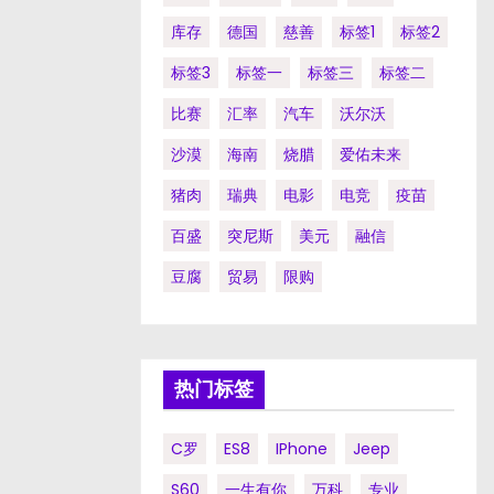
库存
德国
慈善
标签1
标签2
标签3
标签一
标签三
标签二
比赛
汇率
汽车
沃尔沃
沙漠
海南
烧腊
爱佑未来
猪肉
瑞典
电影
电竞
疫苗
百盛
突尼斯
美元
融信
豆腐
贸易
限购
热门标签
C罗
ES8
IPhone
Jeep
S60
一生有你
万科
专业