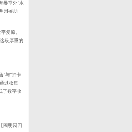
海晏堂外“水
明园罹劫
数字复原。
这段厚重的
”与“抽卡
户通过收集
低了数字收
【圆明园四