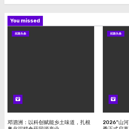
You missed
丝路头条
丝路头条
邓泗洲：以科创赋能乡土味道，扎根
2026“