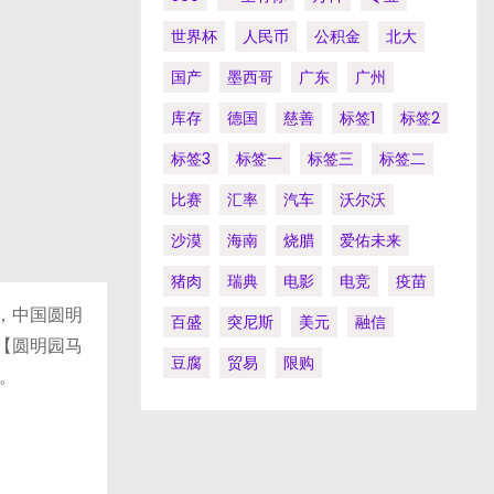
世界杯
人民币
公积金
北大
国产
墨西哥
广东
广州
库存
德国
慈善
标签1
标签2
标签3
标签一
标签三
标签二
比赛
汇率
汽车
沃尔沃
沙漠
海南
烧腊
爱佑未来
猪肉
瑞典
电影
电竞
疫苗
，中国圆明
百盛
突尼斯
美元
融信
—【圆明园马
豆腐
贸易
限购
。