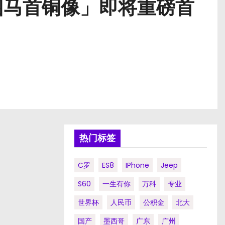
园马首铜像」即将重磅首
热门标签
C罗
ES8
IPhone
Jeep
S60
一生有你
万科
专业
世界杯
人民币
公积金
北大
国产
墨西哥
广东
广州