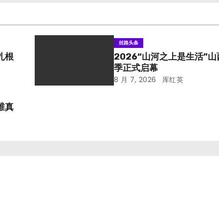
丝路头条
扎根
2026“山河之上是生活”
季正式启幕
8 月 7, 2026
厍红英
维真