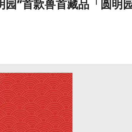
明园”首款兽首藏品「圆明