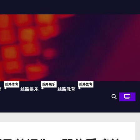
丝路体育
丝路娱乐
丝路教育
育
丝路娱乐
丝路教育