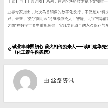
十景】与【十宫词图】系列，通过区块链技术赋予文物唯一
业界专家指出，此次马首铜像的数字化发行，不仅是对“科技
践。未来，“数字圆明园”将继续依托人工智能、元宇宙等
之园”在数字世界中重现辉煌，实现文化遗产的永久保存与永
碱业丰碑照初心 薪火相传励来人——读叶建华先
文
《化工泰斗侯德榜》
章
导
航
由
丝路资讯