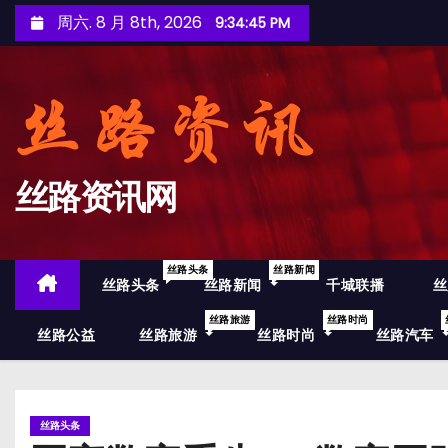
跳
周六. 8 月 8th, 2026
9:34:46 PM
至
内
容
丝路资讯网
丝路头条
丝路新闻
丝路头条
丝路新闻
千城联播
丝
丝路旅游
丝路时尚
丝路公益
丝路旅游
丝路时尚
丝路汽车
丝路头条