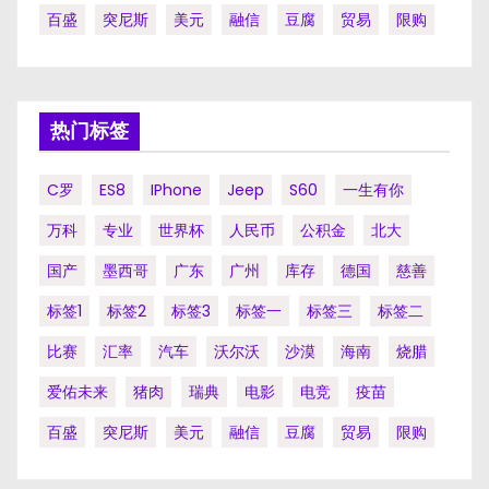
百盛
突尼斯
美元
融信
豆腐
贸易
限购
热门标签
C罗
ES8
IPhone
Jeep
S60
一生有你
万科
专业
世界杯
人民币
公积金
北大
国产
墨西哥
广东
广州
库存
德国
慈善
标签1
标签2
标签3
标签一
标签三
标签二
比赛
汇率
汽车
沃尔沃
沙漠
海南
烧腊
爱佑未来
猪肉
瑞典
电影
电竞
疫苗
百盛
突尼斯
美元
融信
豆腐
贸易
限购