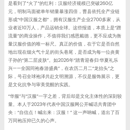
是看到了“火了”的红利：汉服经济规模已突破260亿
元，明制马面裙单年销量暴涨四倍，曹县依托全产业链
形成“中国汉服之都”，拥有汉服生产企业2700多家，从
业者近10万人，产品远销全球。这些报道，本质上是“蹭
流量”的商业操作，不值得我们感恩戴德，更不应成为衡
量汉服价值的唯一标尺。真正的价值，在于它是否自然
地出现在烟火气十足的街头巷尾，是否成为每一位炎黄
子孙的“第二层皮肤”。如2026年“踏青迎春归·华夏礼乐
兴——全国同袍春游盛典”，在农历二月二“龙抬头”之
际，号召全球袍泽共赴文明溯源，不仅是服饰展示，更
是文化抗争与审美觉醒的实践。
“华服”与“汉服”一字之差，背后却是文化主体性的深刻较
量。本人于2023年代表中国汉服网公开喊话共青团中
央：“自信点！喊出来：汉服！” 这一声呐喊，道出了百
万同袍压抑已久的心声。