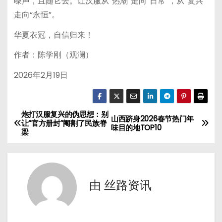
噪声，且随它去。让汉服从“热潮”走向“日常”，从“复兴”
走向“永恒”。
华夏衣冠，自信归来！
作者：陈学刚（观澜）
2026年2月19日
炮打汉服复兴的伪思想：别
文
山西跻身2026春节热门年
让“官方册封”阉割了民族脊
味目的地TOP10
梁
章
导
航
由
丝路资讯