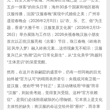
元；西安大唐不夜城、河南洛邑古城已是“三步一公主、
五步一侠客”的街头日常；海外30多个国家和地区都有
汉服传播，法国“汉服春晚”展现中式婚俗之美；广州非
遗迎春晚会（2026年2月11日）以“衣、乐、艺、俗”为主
题，香港“大雅千年：汉服复原文化展”（2026年2月13-
26日）举办展陈与工作坊；2026央视春晚汉族小朋友
首次以正统汉服亮相《吉量》节目，珠江春晚《岭南衣
冠·风华入梦》融入岭南元素……这些现象无不昭示：汉服
复兴已从“热潮”迈向“日常化新生”，从“文化美学”跨越到
“主体意识”的深度觉醒。
然而，在这片衣袂翩跹的盛景中，仍有一些同袍的目光
始终被“官方认可”的晴雨表所牵引：央视或河南卫视一
提汉服，便欢呼“终于转正”；某活动继续用“华服”而非
“汉服”，则如丧考妣，觉得复兴受阻。这种“官方依赖
症”，是我们必须彻底破除的心理枷锁。它本质上是文化
主体性的缺失：将汉服的命运交给外部“册封”，而非掌