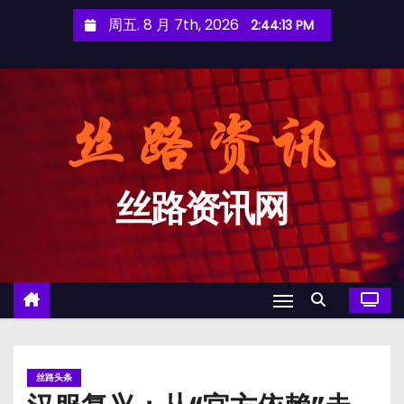
跳
周五. 8 月 7th, 2026
2:44:13 PM
至
内
容
丝路资讯网
丝路头条