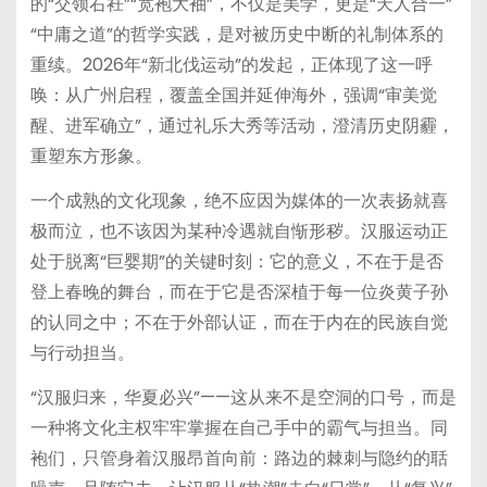
的“交领右衽”“宽袍大袖”，不仅是美学，更是“天人合一”
“中庸之道”的哲学实践，是对被历史中断的礼制体系的
重续。2026年“新北伐运动”的发起，正体现了这一呼
唤：从广州启程，覆盖全国并延伸海外，强调“审美觉
醒、进军确立”，通过礼乐大秀等活动，澄清历史阴霾，
重塑东方形象。
一个成熟的文化现象，绝不应因为媒体的一次表扬就喜
极而泣，也不该因为某种冷遇就自惭形秽。汉服运动正
处于脱离“巨婴期”的关键时刻：它的意义，不在于是否
登上春晚的舞台，而在于它是否深植于每一位炎黄子孙
的认同之中；不在于外部认证，而在于内在的民族自觉
与行动担当。
“汉服归来，华夏必兴”——这从来不是空洞的口号，而是
一种将文化主权牢牢掌握在自己手中的霸气与担当。同
袍们，只管身着汉服昂首向前：路边的棘刺与隐约的聒