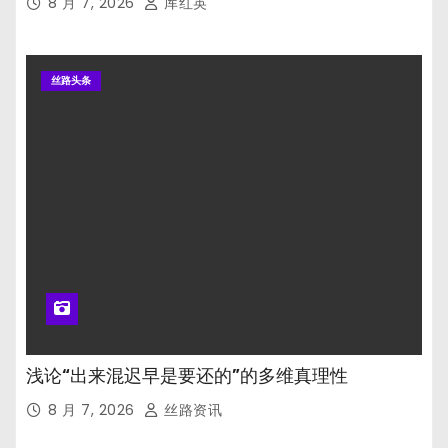
8 月 7, 2026
厍红英
丝路头条
浅论“出来混迟早是要还的”的多维真理性
8 月 7, 2026
丝路资讯