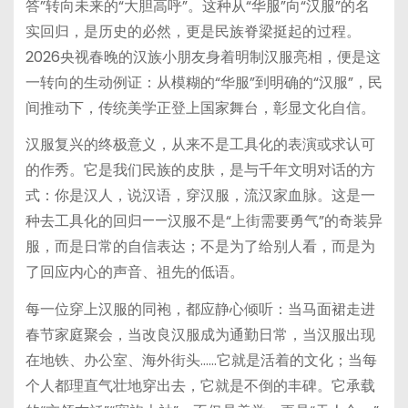
答”转向未来的“大胆高呼”。这种从“华服”向“汉服”的名
实回归，是历史的必然，更是民族脊梁挺起的过程。
2026央视春晚的汉族小朋友身着明制汉服亮相，便是这
一转向的生动例证：从模糊的“华服”到明确的“汉服”，民
间推动下，传统美学正登上国家舞台，彰显文化自信。
汉服复兴的终极意义，从来不是工具化的表演或求认可
的作秀。它是我们民族的皮肤，是与千年文明对话的方
式：你是汉人，说汉语，穿汉服，流汉家血脉。这是一
种去工具化的回归——汉服不是“上街需要勇气”的奇装异
服，而是日常的自信表达；不是为了给别人看，而是为
了回应内心的声音、祖先的低语。
每一位穿上汉服的同袍，都应静心倾听：当马面裙走进
春节家庭聚会，当改良汉服成为通勤日常，当汉服出现
在地铁、办公室、海外街头……它就是活着的文化；当每
个人都理直气壮地穿出去，它就是不倒的丰碑。它承载