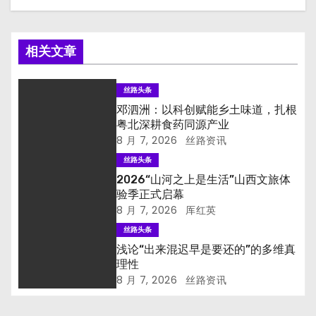
相关文章
丝路头条
邓泗洲：以科创赋能乡土味道，扎根
粤北深耕食药同源产业
8 月 7, 2026
丝路资讯
丝路头条
2026“山河之上是生活”山西文旅体
验季正式启幕
8 月 7, 2026
厍红英
丝路头条
浅论“出来混迟早是要还的”的多维真
理性
8 月 7, 2026
丝路资讯