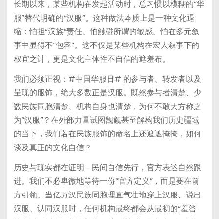
长期以来，某些机构在发起活动时，总习惯以模糊的“华
服”替代明确的“汉服”。这种做法本质上是一种文化退
缩：怕担“汉族”责任、怕触碰所谓的敏感、怕在多元叙
事中显得不“包容”。这不仅是某些机构在宏大叙事下的
权宜之计，更是文化主体性不自信的遮羞布。
我们必须正视：#中国华服日# 的参与者、转发者以及
呈现的服饰，绝大多数正是汉服。既然参与者清楚、少
数民族同胞清楚、机构自身也清楚，为何不敢大方称之
为“汉服”？在外部力量试图觊觎甚至解构我们历史疆域
的当下，我们若在民族服饰的命名上还遮遮掩掩，如何
谈及真正的文化自信？
历史与现实都在证明：民间自信先行，官方表述自然跟
进。我们不必卑微地等待一份“官方定义”，而是要在前
方引领。当亿万汉民族同胞理直气壮地穿上汉服、说出
汉服、认同汉服时，任何机构最终都会从最初的“羞答