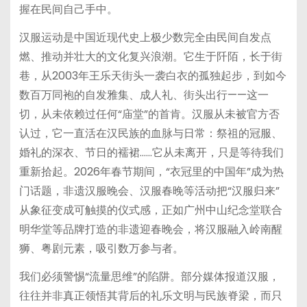
握在民间自己手中。
汉服运动是中国近现代史上极少数完全由民间自发点
燃、推动并壮大的文化复兴浪潮。它生于阡陌，长于街
巷，从2003年王乐天街头一袭白衣的孤独起步，到如今
数百万同袍的自发雅集、成人礼、街头出行——这一
切，从未依赖过任何“庙堂”的首肯。汉服从未被官方否
认过，它一直活在汉民族的血脉与日常：祭祖的冠服、
婚礼的深衣、节日的襦裙……它从未离开，只是等待我们
重新拾起。2026年春节期间，“衣冠里的中国年”成为热
门话题，非遗汉服晚会、汉服春晚等活动把“汉服归来”
从象征变成可触摸的仪式感，正如广州中山纪念堂联合
明华堂等品牌打造的非遗迎春晚会，将汉服融入岭南醒
狮、粤剧元素，吸引数万参与者。
我们必须警惕“流量思维”的陷阱。部分媒体报道汉服，
往往并非真正领悟其背后的礼乐文明与民族脊梁，而只