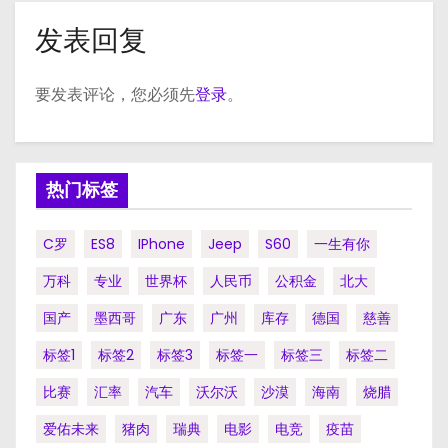
发表回复
要发表评论，您必须先
登录
。
热门标签
C罗
ES8
IPhone
Jeep
S60
一生有你
万科
专业
世界杯
人民币
公积金
北大
国产
墨西哥
广东
广州
库存
德国
慈善
标签1
标签2
标签3
标签一
标签三
标签二
比赛
汇率
汽车
沃尔沃
沙漠
海南
烧腊
爱佑未来
猪肉
瑞典
电影
电竞
疫苗