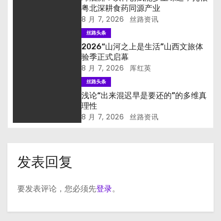
粤北深耕食药同源产业
8 月 7, 2026
丝路资讯
丝路头条
2026“山河之上是生活”山西文旅体
验季正式启幕
8 月 7, 2026
厍红英
丝路头条
浅论“出来混迟早是要还的”的多维真
理性
8 月 7, 2026
丝路资讯
发表回复
要发表评论，您必须先
登录
。