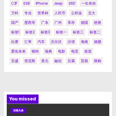
C罗
ES8
IPhone
Jeep
S60
一生有你
万科
专业
世界杯
人民币
公积金
北大
国产
墨西哥
广东
广州
库存
德国
慈善
标签1
标签2
标签3
标签一
标签三
标签二
比赛
汇率
汽车
沃尔沃
沙漠
海南
烧腊
爱佑未来
猪肉
瑞典
电影
电竞
疫苗
百盛
突尼斯
美元
融信
豆腐
贸易
限购
You missed
丝路头条