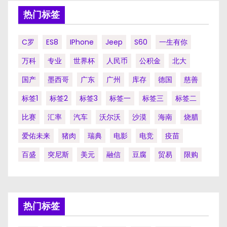
热门标签
C罗
ES8
IPhone
Jeep
S60
一生有你
万科
专业
世界杯
人民币
公积金
北大
国产
墨西哥
广东
广州
库存
德国
慈善
标签1
标签2
标签3
标签一
标签三
标签二
比赛
汇率
汽车
沃尔沃
沙漠
海南
烧腊
爱佑未来
猪肉
瑞典
电影
电竞
疫苗
百盛
突尼斯
美元
融信
豆腐
贸易
限购
热门标签