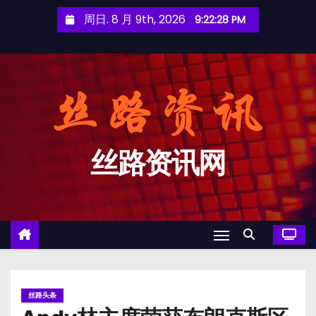
跳
周日. 8 月 9th, 2026
9:22:29 PM
至
内
容
丝路资讯网
丝路头条