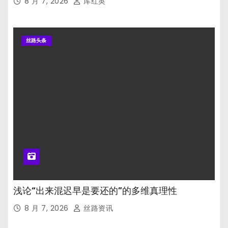
8 月 7, 2026
厍红英
丝路头条
浅论“出来混迟早是要还的”的多维真理性
8 月 7, 2026
丝路资讯