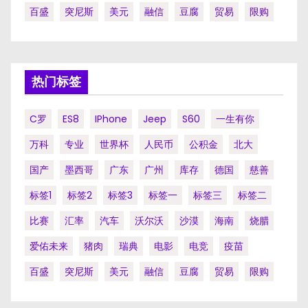
百盛
突尼斯
美元
融信
豆腐
贸易
限购
热门标签
C罗
ES8
IPhone
Jeep
S60
一生有你
万科
专业
世界杯
人民币
公积金
北大
国产
墨西哥
广东
广州
库存
德国
慈善
标签1
标签2
标签3
标签一
标签三
标签二
比赛
汇率
汽车
沃尔沃
沙漠
海南
烧腊
爱佑未来
猪肉
瑞典
电影
电竞
疫苗
百盛
突尼斯
美元
融信
豆腐
贸易
限购