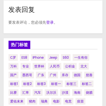
发表回复
要发表评论，您必须先
登录
。
热门标签
C罗
ES8
IPhone
Jeep
S60
一生有你
万科
专业
世界杯
人民币
公积金
北大
国产
墨西哥
广东
广州
库存
德国
慈善
标签1
标签2
标签3
标签一
标签三
标签二
比赛
汇率
汽车
沃尔沃
沙漠
海南
烧腊
爱佑未来
猪肉
瑞典
电影
电竞
疫苗