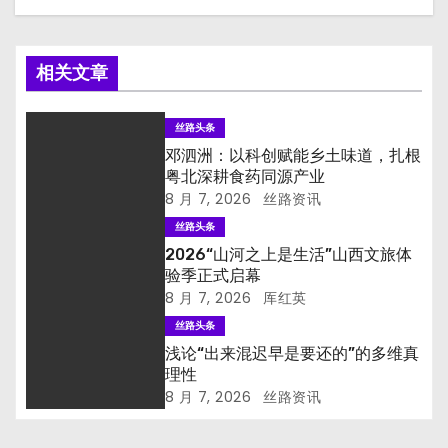
相关文章
丝路头条
邓泗洲：以科创赋能乡土味道，扎根
粤北深耕食药同源产业
8 月 7, 2026
丝路资讯
丝路头条
2026“山河之上是生活”山西文旅体
验季正式启幕
8 月 7, 2026
厍红英
丝路头条
浅论“出来混迟早是要还的”的多维真
理性
8 月 7, 2026
丝路资讯