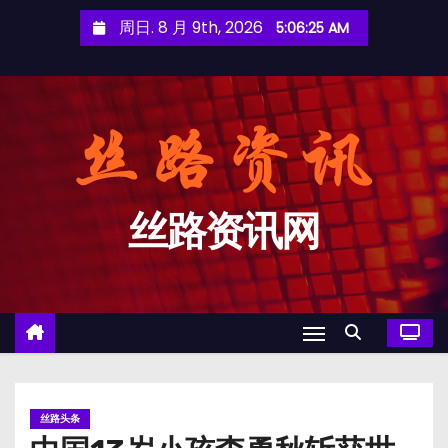
跳
周日. 8 月 9th, 2026
5:06:26 AM
至
内
容
丝路资讯网
丝路头条