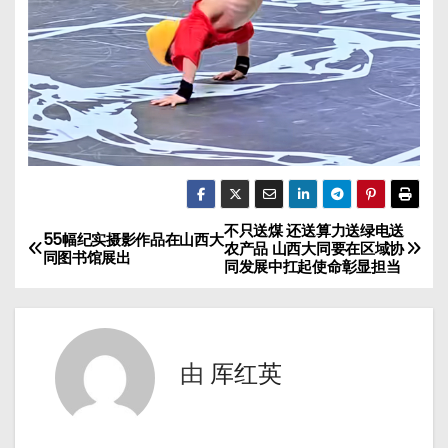
不只送煤 还送算力送绿电送
文
55幅纪实摄影作品在山西大
农产品 山西大同要在区域协
同图书馆展出
同发展中扛起使命彰显担当
章
导
航
由
厍红英