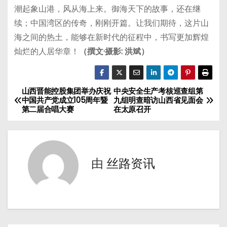
潮起象山港，风从海上来。御海天下的故事，还在继
续；中国湾区的传奇，刚刚开篇。让我们期待，这片山
海之间的热土，能够在新时代的征程中，书写更加辉煌
灿烂的人居华章！
（撰文·摄影: 洪斌）
山西晋能控股集团举办庆祝
中央安全生产考核巡查组第
文
中国共产党成立105周年暨
九组明查暗访山西省见面会
第二届合唱大赛
在太原召开
章
导
航
由
丝路资讯