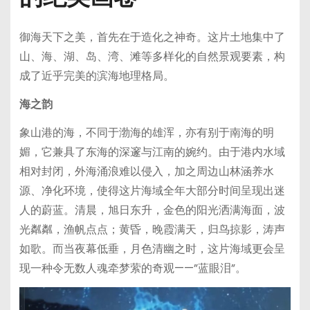
御海天下之美，首先在于造化之神奇。这片土地集中了
山、海、湖、岛、湾、滩等多样化的自然景观要素，构
成了近乎完美的滨海地理格局。
海之韵
象山港的海，不同于渤海的雄浑，亦有别于南海的明
媚，它兼具了东海的深邃与江南的婉约。由于港内水域
相对封闭，外海涌浪难以侵入，加之周边山林涵养水
源、净化环境，使得这片海域全年大部分时间呈现出迷
人的蔚蓝。清晨，旭日东升，金色的阳光洒满海面，波
光粼粼，渔帆点点；黄昏，晚霞满天，归鸟掠影，涛声
如歌。而当夜幕低垂，月色清幽之时，这片海域更会呈
现一种令无数人魂牵梦萦的奇观——”蓝眼泪”。