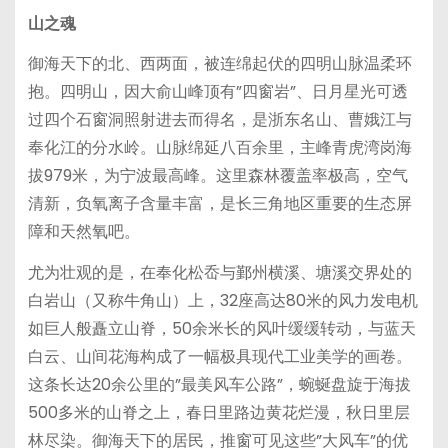
山之魂
御海天下的北、西两面，被连绵起伏的四明山脉温柔环
抱。四明山，因大俞山峰顶有”四窗岩”、日月星光可透
过四个石窗洞照射进去而得名，是浙东名山、曹娥江与
奉化江的分水岭。山脉绵延八百余里，主峰青虎湾岗海
拔979米，为宁波最高峰。这里森林覆盖率极高，空气
清新，负氧离子含量丰富，是长三角地区重要的生态屏
障和天然氧吧。
尤为壮观的是，在奉化松岙与鄞州横溪、塘溪交界处的
白岩山（又称牛角山）上，32座高达80米的风力发电机
如巨人般矗立山脊，50余米长的风叶缓缓转动，与蓝天
白云、山间花海构成了一幅极具现代工业美学的画卷。
这条长达20余公里的”最美风车公路”，蜿蜒盘旋于海拔
500多米的山脊之上，春日里路边黄花烂漫，秋日里层
林尽染。御海天下的居民，推窗可见这些”大风车”的优