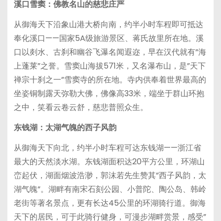
溪口雪窦：佛教名山的慈悲庄严
从御海天下沿象山港大桥向南，约半小时车程即可抵达
奉化溪口——国家5A级旅游景区、蒋氏故里所在地。溪
口以剡水、古刹和幽谷飞瀑名闻遐迩，早在汉代就有”海
上蓬莱”之誉。雪窦山海拔571米，又名瀑布山，是”天下
禅宗十刹之一”雪窦寺的所在地。寺内供奉着世界最高的
坐姿铜制露天弥勒大佛，佛像高33米，端坐于群山环抱
之中，笑看云卷云舒，慈悲普照众生。
东钱湖：太湖气魄的西子风韵
从御海天下向北，约半小时车程可达东钱湖——浙江省
最大的天然淡水湖。东钱湖面积达20平方公里，环湖山
峦起伏，湖面烟波浩渺，郭沫若先生赞其”西子风韵，太
湖气魄”。湖畔有南宋石刻公园、小普陀、陶公岛、韩岭
老街等著名景点，更有长达45公里的环湖骑行道。御海
天下的居民，可于此骑行健身，可漫步湖畔赏景，感受”