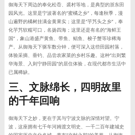
御海天下周边的奉化松岙、裘村等地，是典型的浙东田
园风光。这里是宁波著名的”蜜橘之乡”，每逢秋季，漫
山遍野的橘树挂满金黄果实；这里是”芋艿头之乡”，奉
化芋艿软糯可口，名扬四海；这里还是有名的”海鲜王
国”，象山港盛产黄鱼、带鱼、鲳鱼、梭子蟹等珍稀海
产。从御海天下驱车数分钟，便可深入这些田园村落，
体验采摘、垂钓、品尝农家菜的乡村乐趣。这种”出则繁
华海景、入则宁静田园”的居住体验，在现代都市生活中
已属稀缺。
三、文脉绵长，四明故里
的千年回响
御海天下之妙，更在于其与宁波文脉的深情对望。宁
波，这座拥有七千年河姆渡文明史、一千二百年建城史