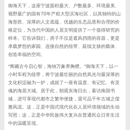
御海天下，这座宁波面积最大、户数最多、环境最美、
视野最广的国有70年产权大型滨海社区，以其独特的山
海形胜、深厚的人文底蕴、优越的生态品质和合理的价
格定位，为当代中国的人居文明提供了一个值得研究的
样本。它告诉我们，房子不仅是遮风挡雨的容器，更是
承载梦想的家园、连接自然的纽带、延续文脉的载体、
创造幸福的空间。
“阁藏古今启心智，海纳万象养胸襟。”御海天下，以一
小时车程为纽带，将宁波最壮丽的自然风光与最深厚的
文化积淀融为一炉，成就了一座有温度、有记忆、有灵
魂的海居大城。居于此，朝观东海日出，暮访南国书
城，进可享现代都市之繁华便捷，退可品千年古城之儒
雅风流。这，正是中国式现代化在人居环境领域的生动
写照；这，正是中华民族伟大复兴在普通民众日常生活
中的温暖呈现。