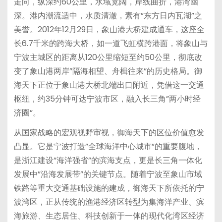
走向，纵深约60公里，水域宽阔，岸线曲折，港湾幽
深。港内潮流适中，水质清澈，素有”东方日内瓦湖”之
美誉。2012年12月29日，象山港大桥建成通车，这座全
长6.7千米的跨海大桥，如一道飞虹横跨港面，将象山与
宁波主城区的距离从120公里缩短至约50公里，彻底改
变了象山港两岸”隔海相望、舟楫往来”的历史格局。御
海天下正位于象山港大桥北端出口附近，凭借这一交通
枢纽，约35分钟可达宁波市区，融入长三角”两小时经
济圈”。
从国家战略的宏观视野审视，御海天下的区位价值愈发
凸显。它是宁波打造”全球海洋中心城市”的重要腹地，
是浙江建设”海洋强省”的滨海支点，更是长三角一体化
发展中”沿海发展带”的关键节点。随着宁波至象山市域
铁路等重大交通基础设施的建成，御海天下所依托的宁
波湾区，正从传统的渔港经济区转型为集海洋产业、滨
海旅游、生态居住、科技创新于一体的现代化湾区经济