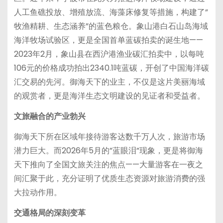
人工鱼礁投放、增殖放流、海藻床修复等措施，构建了”
牧渔精耕、生态涵养”的蓝色粮仓。象山港白石山岛海域
海洋牧场试验区，更是全国首单蓝碳拍卖的诞生地——
2023年2月，象山县在西沪港渔业碳汇拍卖中，以每吨
106元的价格成功拍出2340.1吨蓝碳，开创了中国海洋碳
汇交易的先河。御海天下的业主，不仅是这片美丽海域
的观赏者，更是海洋生态文明建设的见证者和受益者。
文旅融合的产业勃兴
御海天下所在区域年接待游客达数千万人次，旅游市场
潜力巨大。而2026年5月的”蓝眼泪”现象，更是将御海
天下推向了全国文旅关注的焦点——大量游客在一夜之
间汇聚于此，充分证明了优质生态资源对旅游消费的强
大拉动作用。
交通格局的深刻变革