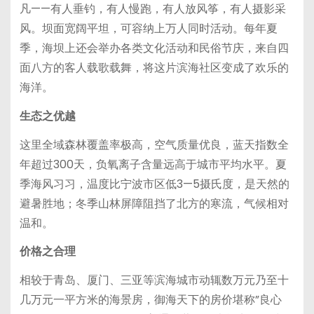
凡——有人垂钓，有人慢跑，有人放风筝，有人摄影采
风。坝面宽阔平坦，可容纳上万人同时活动。每年夏
季，海坝上还会举办各类文化活动和民俗节庆，来自四
面八方的客人载歌载舞，将这片滨海社区变成了欢乐的
海洋。
生态之优越
这里全域森林覆盖率极高，空气质量优良，蓝天指数全
年超过300天，负氧离子含量远高于城市平均水平。夏
季海风习习，温度比宁波市区低3—5摄氏度，是天然的
避暑胜地；冬季山林屏障阻挡了北方的寒流，气候相对
温和。
价格之合理
相较于青岛、厦门、三亚等滨海城市动辄数万元乃至十
几万元一平方米的海景房，御海天下的房价堪称”良心