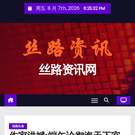
跳
周五. 8 月 7th, 2026
6:25:34 PM
至
内
容
丝路资讯网
丝路头条