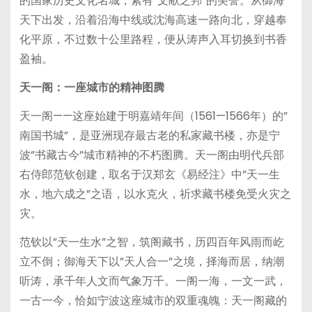
的国家历史文化名城，素有”文献之邦”的美誉。从御海
天下出发，沿着沿海中线或沈海高速一路向北，穿越奉
化平原，不过数十公里路程，便从涛声入耳切换到书香
盈袖。
天一阁：一座城市的精神图腾
天一阁——这座始建于明嘉靖年间（1561—1566年）的”
南国书城”，是亚洲现存最古老的私家藏书楼，亦是宁
波”书藏古今”城市精神的不朽图腾。天一阁由明代兵部
右侍郎范钦创建，取名于汉郑玄《易经注》中”天一生
水，地六成之”之语，以水克火，祈求藏书楼免受火灾之
灾。
范钦以”天一生水”之智，筑阁藏书，历四百年风雨而屹
立不倒；御海天下以”天人合一”之境，择海而居，纳潮
听涛，承千年人文而气象万千。一阁一海，一文一武，
一古一今，恰如宁波这座城市的双重魂魄：天一阁藏的