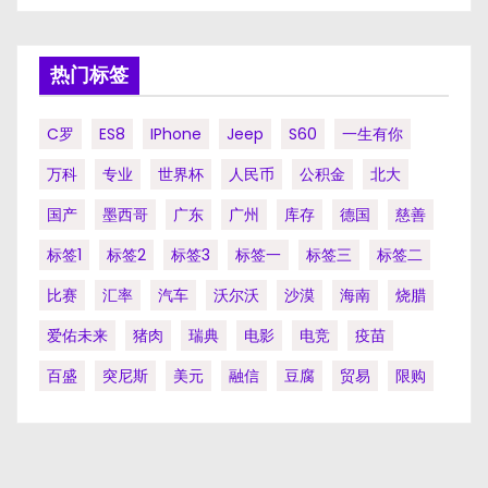
热门标签
C罗
ES8
IPhone
Jeep
S60
一生有你
万科
专业
世界杯
人民币
公积金
北大
国产
墨西哥
广东
广州
库存
德国
慈善
标签1
标签2
标签3
标签一
标签三
标签二
比赛
汇率
汽车
沃尔沃
沙漠
海南
烧腊
爱佑未来
猪肉
瑞典
电影
电竞
疫苗
百盛
突尼斯
美元
融信
豆腐
贸易
限购