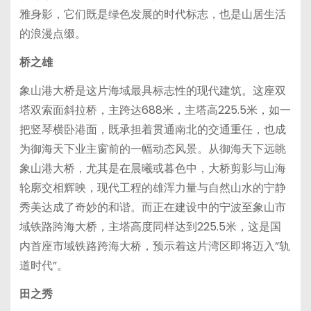
雅身影，它们既是绿色发展的时代标志，也是山居生活
的浪漫点缀。
桥之雄
象山港大桥是这片海域最具标志性的现代建筑。这座双
塔双索面斜拉桥，主跨达688米，主塔高225.5米，如一
把竖琴横卧港面，既承担着贯通南北的交通重任，也成
为御海天下业主窗前的一幅动态风景。从御海天下远眺
象山港大桥，尤其是在晨曦或暮色中，大桥剪影与山海
轮廓交相辉映，现代工程的雄浑力量与自然山水的宁静
秀美达成了奇妙的和谐。而正在建设中的宁波至象山市
域铁路跨海大桥，主塔高度同样达到225.5米，这是国
内首座市域铁路跨海大桥，预示着这片湾区即将迈入”轨
道时代”。
田之秀