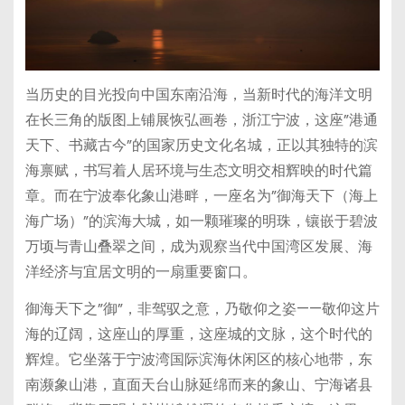
当历史的目光投向中国东南沿海，当新时代的海洋文明
在长三角的版图上铺展恢弘画卷，浙江宁波，这座”港通
天下、书藏古今”的国家历史文化名城，正以其独特的滨
海禀赋，书写着人居环境与生态文明交相辉映的时代篇
章。而在宁波奉化象山港畔，一座名为”御海天下（海上
海广场）”的滨海大城，如一颗璀璨的明珠，镶嵌于碧波
万顷与青山叠翠之间，成为观察当代中国湾区发展、海
洋经济与宜居文明的一扇重要窗口。
御海天下之”御”，非驾驭之意，乃敬仰之姿——敬仰这片
海的辽阔，这座山的厚重，这座城的文脉，这个时代的
辉煌。它坐落于宁波湾国际滨海休闲区的核心地带，东
南濒象山港，直面天台山脉延绵而来的象山、宁海诸县