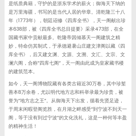
是纸质典籍，守护的是浙东学术的薪火；御海天下纳的
是万里海疆，书写的是当代人居的华章。清乾隆三十八
年（1773年），朝廷诏修《四库全书》，天一阁献出珍
本638部，被《四库全书总目提要》采录473部，在全
国藏书家中贡献最多。乾隆帝因倾慕天一阁建筑之精
妙，特命仿其制式，于承德避暑山庄建文津阁以藏《四
库全书》，后又建文渊、文源、文溯、文汇、文宗、文
澜六阁，合称”四库七阁”，天一阁由此成为皇家藏书楼
的建筑范本。
如今，天一阁博物院藏有各类古籍近30万卷，其中珍椠
善本8万余卷，尤以明代地方志和科举录最为珍贵，被
誉为”地方志之王”。从御海天下出发，循着先贤足迹，
于周末闲暇登阁览胜，在月湖之畔感受”到宁波不到天一
阁，等于没有到过宁波”的文化洗礼，这是一种何等丰盈
的精神生活！