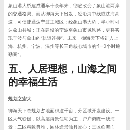
象山港大桥建成通车十余年来，彻底改变了象山港两岸
的交通格局。而从御海天下出发，经沿海中线或沈海高
速，可便捷通达宁波主城区；经象山港大桥，半小时可
达象山县城；正在建设的宁波至象山市域铁路，更将实
现宁波与象山的”轨道连接”。未来，御海天下将进入上
海、杭州、宁波、温州等长三角核心城市的”1—2小时通
勤圈”。
五、人居理想，山海之间
的幸福生活
规划之宏大
御海天下总规划占地面积逾千亩，分区域开发建设。一
区大气磅礴，以高层海景住宅为主，户户俯瞰一线海
景；二区精致典雅，园林造景独具匠心；三区临海而