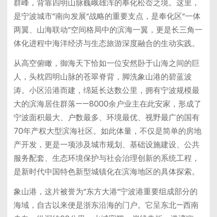
群峰，背靠四明山脉巍峨雄浑的奉化松岙之境。这里，
是宁波城市”南向发展”战略的重要支点，是奉化区”一体
两翼、山海联动”空间格局中的滨海一翼，更是长三角一
体化进程中海洋经济与生态旅游深度融合的生动实践。
从高空俯瞰，御海天下恰如一位安然卧于山海之间的巨
人，头枕四明山脉的苍翠脊背，脚洗象山港的碧蓝波
涛。小区沿港而建，绵延长达数公里，拥有宁波规模最
大的滨海居住群落——8000余户业主在此安家，形成了
宁波面积最大、户数最多、环境最优、视野最广的国有
70年产权大型滨海社区。如此体量，不仅是简单的房地
产开发，更是一项涉及城市规划、基础设施建设、公共
服务配套、生态环境保护与社会治理创新的系统工程，
是新时代中国特色新型城镇化在滨海地区的具体探索。
象山港，这片被誉为”东方大港”宁波港重要组成部分的
海域，自古以来便是浙东沿海的门户。它呈东北—西南