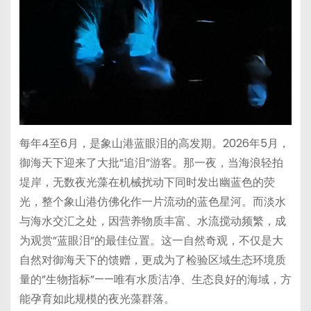
每年4至6月，是象山港蓝眼泪的高发期。2026年5月，
御海天下迎来了大批”追泪”游客。那一夜，当海浪轻拍
堤岸，无数夜光藻在机械扰动下同时发出幽蓝色的荧
光，整个象山港仿佛化作一片流动的蓝色星河。而淡水
与海水交汇之处，因营养物质丰富、水流搅动频繁，成
为观赏”蓝眼泪”的最佳位置。这一自然奇观，不仅是大
自然对御海天下的馈赠，更成为了检验区域生态环境质
量的”生物指标”——唯有水质洁净、生态良好的海域，方
能孕育如此规模的夜光藻群落。