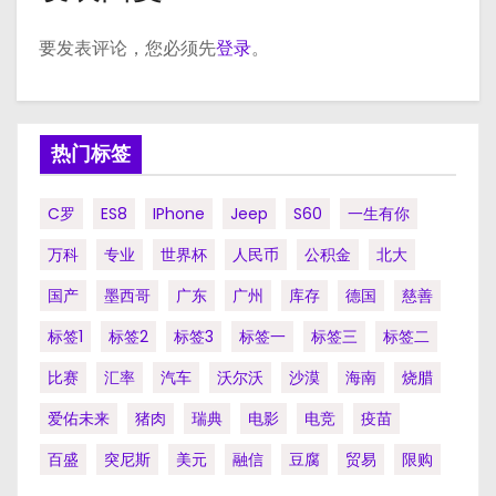
要发表评论，您必须先
登录
。
热门标签
C罗
ES8
IPhone
Jeep
S60
一生有你
万科
专业
世界杯
人民币
公积金
北大
国产
墨西哥
广东
广州
库存
德国
慈善
标签1
标签2
标签3
标签一
标签三
标签二
比赛
汇率
汽车
沃尔沃
沙漠
海南
烧腊
爱佑未来
猪肉
瑞典
电影
电竞
疫苗
百盛
突尼斯
美元
融信
豆腐
贸易
限购