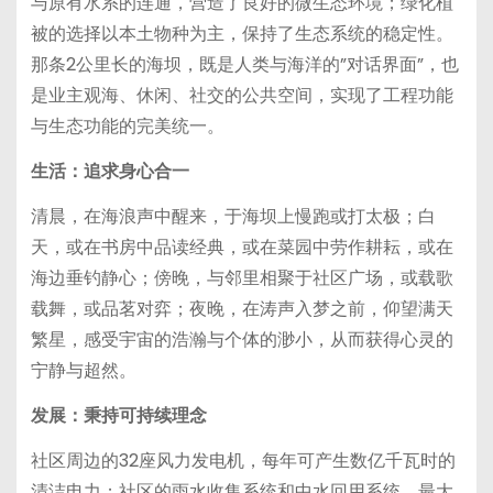
与原有水系的连通，营造了良好的微生态环境；绿化植
被的选择以本土物种为主，保持了生态系统的稳定性。
那条2公里长的海坝，既是人类与海洋的”对话界面”，也
是业主观海、休闲、社交的公共空间，实现了工程功能
与生态功能的完美统一。
生活：追求身心合一
清晨，在海浪声中醒来，于海坝上慢跑或打太极；白
天，或在书房中品读经典，或在菜园中劳作耕耘，或在
海边垂钓静心；傍晚，与邻里相聚于社区广场，或载歌
载舞，或品茗对弈；夜晚，在涛声入梦之前，仰望满天
繁星，感受宇宙的浩瀚与个体的渺小，从而获得心灵的
宁静与超然。
发展：秉持可持续理念
社区周边的32座风力发电机，每年可产生数亿千瓦时的
清洁电力；社区的雨水收集系统和中水回用系统，最大