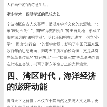
人在画中游”的诗意生活。
浙东学术：四明学派的思想光芒
宁波地区自古人文荟萃，是浙东学术文化的发源地。北
宋”庆历五先生”、南宋”淳熙四先生”皆出自此地，形成了
影响深远的”四明学派”。明代王阳明在此讲学，创立”心
学”，提出”知行合一”的哲学命题，影响了中国乃至东亚
数百年的思想走向。御海天下所在的松岙镇，更是具有
光荣革命传统的”红色热土”——”松岙三杰”等革命先烈曾
在此浴血奋战，书写了浙东革命史上的光辉篇章。
四、湾区时代，海洋经济
的澎湃动能
御海天下之价值，不仅在于其自然之美与人文之厚，更