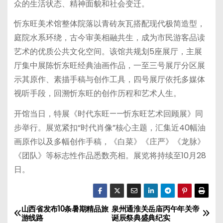
众的生活状态、精神面貌和社会变迁。
忻东旺美术馆整体院落以青砖灰瓦搭配现代极简造型，
庭院水系环绕，古今审美相融共生，成为市民游客品读
艺术的优质公共文化空间。该馆共规划5座展厅，主展
厅集中展陈忻东旺经典油画作品，一至三号展厅分区展
示其原作、素描手稿与创作工具，四号展厅依托多媒体
视听手段，回溯忻东旺的创作历程和艺术人生。
开馆当日，特展《时代东旺——忻东旺艺术回顾展》同
步举行。展览紧扣“时代肖像”核心主题，汇集近40幅油
画原作以及多幅创作手稿，《白菜》《庄严》《龙脉》
《团队》等标志性作品悉数亮相。展览将持续至10月28
日。
山西省发布10条暑期精品旅
泉州通淮关岳庙丙午年关帝
文
游线路
诞辰祭典盛典纪实