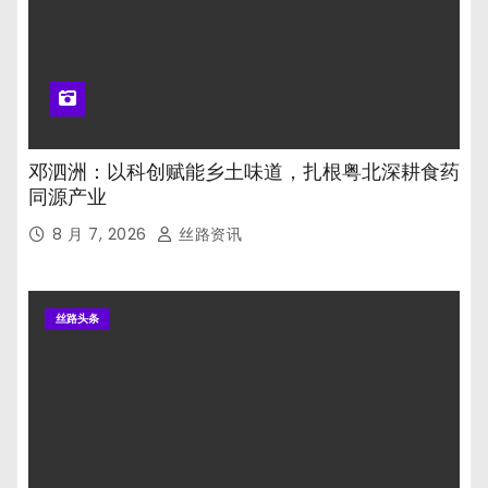
邓泗洲：以科创赋能乡土味道，扎根粤北深耕食药
同源产业
8 月 7, 2026
丝路资讯
丝路头条