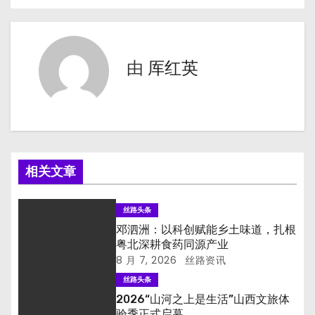
章
导
由
厍红英
航
相关文章
丝路头条
邓泗洲：以科创赋能乡土味道，扎根
粤北深耕食药同源产业
8 月 7, 2026
丝路资讯
丝路头条
2026“山河之上是生活”山西文旅体
验季正式启幕