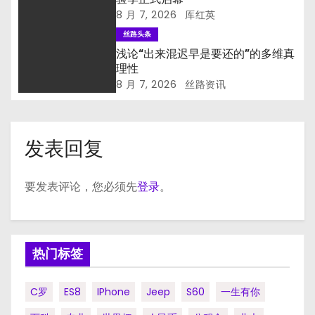
8 月 7, 2026
厍红英
丝路头条
浅论“出来混迟早是要还的”的多维真
理性
8 月 7, 2026
丝路资讯
发表回复
要发表评论，您必须先
登录
。
热门标签
C罗
ES8
IPhone
Jeep
S60
一生有你