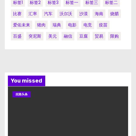
标签1
标签2
标签3
标签一
标签三
标签二
比赛
汇率
汽车
沃尔沃
沙漠
海南
烧腊
爱佑未来
猪肉
瑞典
电影
电竞
疫苗
百盛
突尼斯
美元
融信
豆腐
贸易
限购
You missed
丝路头条