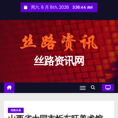
跳
周六. 8 月 8th, 2026
3:36:44 AM
至
内
容
丝路资讯网
丝路头条