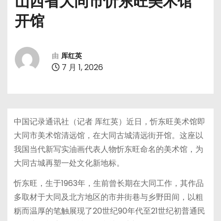
山西省大同市忻东旺美术馆
开馆
由
厍红英
7 月 1, 2026
中国记录通讯社（记者 厍红英）近日，忻东旺美术馆即
大同市美术馆清远馆，在大同古城清远街开馆。这座以
我国当代新写实油画代表人物忻东旺命名的美术馆，为
大同古城再塑一处文化新地标。
忻东旺，生于1963年，生前曾长期在大同工作，其作品
多取材于大同及北方地区的市井街巷与乡野田间，以粗
粝而温厚的笔触展现了20世纪90年代至21世纪初普通民