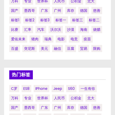
万科
专业
世界杯
人民币
公积金
北大
国产
墨西哥
广东
广州
库存
德国
慈善
标签1
标签2
标签3
标签一
标签三
标签二
比赛
汇率
汽车
沃尔沃
沙漠
海南
烧腊
爱佑未来
猪肉
瑞典
电影
电竞
疫苗
百盛
突尼斯
美元
融信
豆腐
贸易
限购
热门标签
C罗
ES8
IPhone
Jeep
S60
一生有你
万科
专业
世界杯
人民币
公积金
北大
国产
墨西哥
广东
广州
库存
德国
慈善