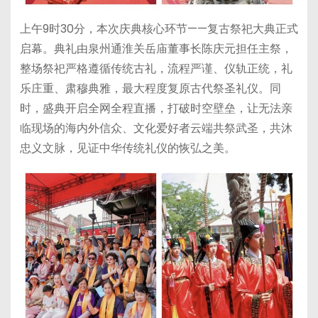
上午9时30分，本次庆典核心环节——复古祭祀大典正式
启幕。典礼由泉州通淮关岳庙董事长陈庆元担任主祭，
整场祭祀严格遵循传统古礼，流程严谨、仪轨正统，礼
乐庄重、肃穆典雅，最大程度复原古代祭圣礼仪。同
时，盛典开启全网全程直播，打破时空壁垒，让无法亲
临现场的海内外信众、文化爱好者云端共祭武圣，共沐
忠义文脉，见证中华传统礼仪的恢弘之美。