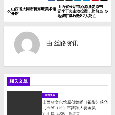
山西省长治市沁源县委原书
文
山西省大同市忻东旺美术馆
记李丁夫主动投案，此前当
开馆
地煤矿爆炸致82人死亡
章
导
航
由
丝路资讯
相关文章
丝路头条
山西省文化馆原创舞蹈《褐影》获华
北五省（区）市舞蹈大赛金奖
8 月 10, 2026
厍红英