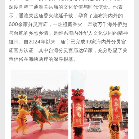
深度阐释了通淮关岳庙的文化价值与时代使命。他表
示，通淮关岳庙香火绵延千载，孕育了遍布海内外的
600余家分灵宫庙，一炷祖庭香火，牵动万千海外侨胞
与台胞的乡愁乡情，是维系海内外华人文化认同的精神
纽带。自2024年以来，庙宇已完成119家海内外分灵宫
庙官方认证，其中台湾分灵宫庙达61家，充分彰显了关
帝信俗在海峡两岸的深厚根基。