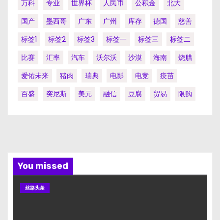
万科
专业
世界杯
人民币
公积金
北大
国产
墨西哥
广东
广州
库存
德国
慈善
标签1
标签2
标签3
标签一
标签三
标签二
比赛
汇率
汽车
沃尔沃
沙漠
海南
烧腊
爱佑未来
猪肉
瑞典
电影
电竞
疫苗
百盛
突尼斯
美元
融信
豆腐
贸易
限购
You missed
丝路头条