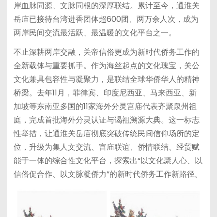
岸血脉同源、文脉同根的深厚联结。累计至今，通淮关
岳庙已接待台湾进香团体超600团、两万余人次，成为
两岸民间交流最活跃、最温暖的文化平台之一。
不止深耕两岸交融，关帝信俗更成为新时代侨务工作的
全新载体与重要抓手。作为海丝起点的文化瑰宝，关公
文化兼具包容性与凝聚力，是联结全球华侨华人的精神
桥梁。去年11月，菲律宾、印度尼西亚、马来西亚、新
加坡等东南亚多国的11家海外分灵宫庙代表齐聚泉州祖
庭，完成首批海外分灵认证与谒祖溯源大典。这一标志
性举措，让通淮关岳庙彻底突破传统民间信仰场所的定
位，升级为集人文交流、宫庙联谊、侨情联结、经贸赋
能于一体的综合性文化平台，探索出“以文化聚人心、以
信俗促合作、以文脉凝侨力”的新时代侨务工作新路径。