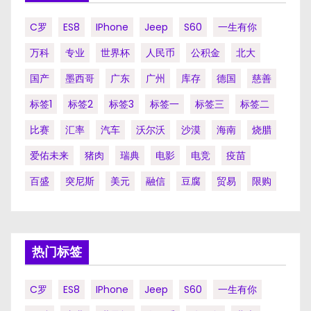
C罗
ES8
IPhone
Jeep
S60
一生有你
万科
专业
世界杯
人民币
公积金
北大
国产
墨西哥
广东
广州
库存
德国
慈善
标签1
标签2
标签3
标签一
标签三
标签二
比赛
汇率
汽车
沃尔沃
沙漠
海南
烧腊
爱佑未来
猪肉
瑞典
电影
电竞
疫苗
百盛
突尼斯
美元
融信
豆腐
贸易
限购
热门标签
C罗
ES8
IPhone
Jeep
S60
一生有你