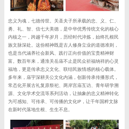
忠义为魂，七德传世。关圣夫子所承载的忠、义、仁、
勇、礼、智、信七大美德，是中华优秀传统文化的核心
内核之一，跨越千年岁月，历经时代淬炼，始终扎根民
族文脉深处。这份精神既是古人修身立业的道德准则，
也是当代涵养社会新风、践行正向价值的宝贵精神财
富。数百年来，通淮关岳庙不止是民众祈福纳祥的心灵
福地，更是传承忠义文化、联结民族情感的核心载体。
多年来，庙宇深耕关公文化内涵，创新传承传播形式，
常态化开展古礼复原祭祀、两岸宫庙互访、青年研学溯
源、文化学术交流等系列活动，让抽象的忠义精神转化
为可感知、可传承、可传播的文化IP，让千年国粹文脉
在新时代落地生根、生生不息。