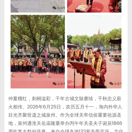
仲夏榴红，刺桐溢彩，千年古城文脉赓续，千秋忠义薪
火相传。2026年6月25日，农历五月十一，海内外华人
目光齐聚世遗之城泉州。作为全球关帝信俗重要祖源圣
地，泉州通淮关岳庙隆重举办丙午年关圣夫子诞辰1866
周年复古祭祀庆典。来自全球各地132家关帝宫庙、文化