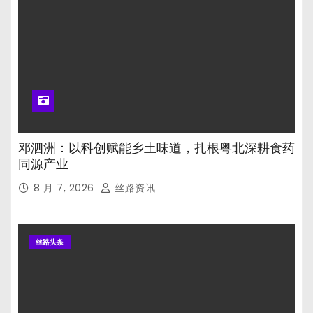
邓泗洲：以科创赋能乡土味道，扎根粤北深耕食药
同源产业
8 月 7, 2026
丝路资讯
丝路头条