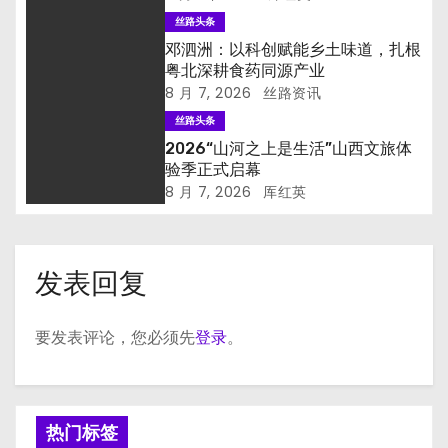
丝路头条
邓泗洲：以科创赋能乡土味道，扎根
粤北深耕食药同源产业
8 月 7, 2026
丝路资讯
丝路头条
2026“山河之上是生活”山西文旅体
验季正式启幕
8 月 7, 2026
厍红英
发表回复
要发表评论，您必须先
登录
。
热门标签