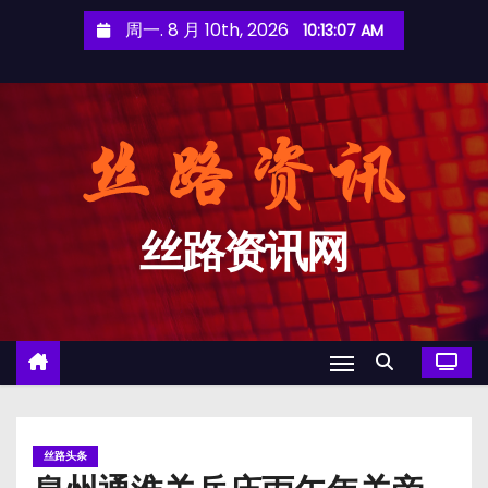
跳
周一. 8 月 10th, 2026
10:13:08 AM
至
内
容
丝路资讯网
丝路头条