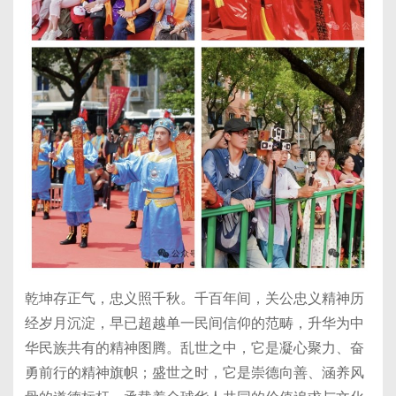
乾坤存正气，忠义照千秋。千百年间，关公忠义精神历
经岁月沉淀，早已超越单一民间信仰的范畴，升华为中
华民族共有的精神图腾。乱世之中，它是凝心聚力、奋
勇前行的精神旗帜；盛世之时，它是崇德向善、涵养风