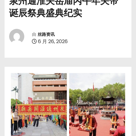
泉州通淮关岳庙丙午年关帝
诞辰祭典盛典纪实
由
丝路资讯
6 月 26, 2026