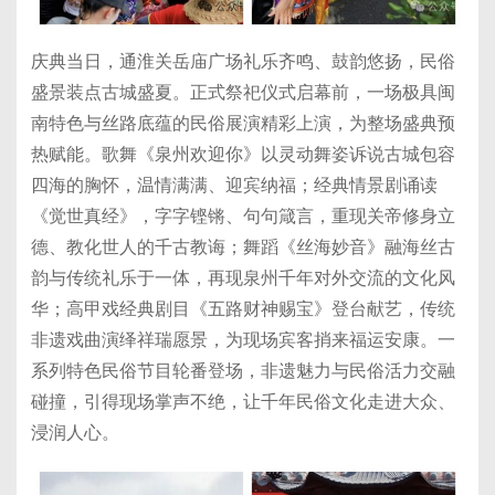
庆典当日，通淮关岳庙广场礼乐齐鸣、鼓韵悠扬，民俗
盛景装点古城盛夏。正式祭祀仪式启幕前，一场极具闽
南特色与丝路底蕴的民俗展演精彩上演，为整场盛典预
热赋能。歌舞《泉州欢迎你》以灵动舞姿诉说古城包容
四海的胸怀，温情满满、迎宾纳福；经典情景剧诵读
《觉世真经》，字字铿锵、句句箴言，重现关帝修身立
德、教化世人的千古教诲；舞蹈《丝海妙音》融海丝古
韵与传统礼乐于一体，再现泉州千年对外交流的文化风
华；高甲戏经典剧目《五路财神赐宝》登台献艺，传统
非遗戏曲演绎祥瑞愿景，为现场宾客捎来福运安康。一
系列特色民俗节目轮番登场，非遗魅力与民俗活力交融
碰撞，引得现场掌声不绝，让千年民俗文化走进大众、
浸润人心。