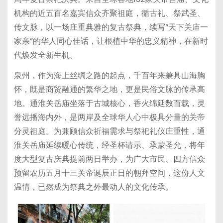
机构的近五百名嘉宾信众齐聚祖庭，循古礼、祭武圣、
传文脉，以一场庄重典雅的复古祭典，续写“天下关庙一
家亲”的华人同心佳话，让根植中华的忠义精神，在新时
代焕发全新生机。
泉州，作为海上丝绸之路的起点，千百年来兼具山海胸
怀，既是商贸融通的繁华之地，更是民俗文脉的传承高
地。通淮关岳庙坐落于古城核心，香火绵延数百载，灵
誉远播海内外，是两岸及全球华人心中极具分量的关帝
分灵祖庭。为兼顾信众祈福需求与祭祀礼仪庄重性，通
淮关岳庙延续暖心传统，经圣杯请示、承蒙圣允，将年
度大型复古庆典提前两日举办，为广大市民、四方信众
预留农历五月十三关帝诞辰正日的朝拜空间，这份人文
温情，已然成为祭典之外最动人的文化传承。