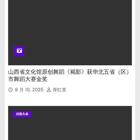
山西省文化馆原创舞蹈《褐影》获华北五省（区）
市舞蹈大赛金奖
8 月 10, 2026
厍红英
丝路头条