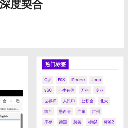
景深度契合
热门标签
C罗
ES8
IPhone
Jeep
S60
一生有你
万科
专业
世界杯
人民币
公积金
北大
国产
墨西哥
广东
广州
库存
德国
慈善
标签1
标签2