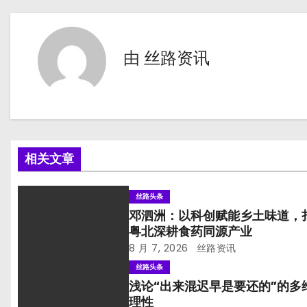
导
航
由
丝路资讯
相关文章
丝路头条
邓泗洲：以科创赋能乡土味道，
粤北深耕食药同源产业
8 月 7, 2026
丝路资讯
丝路头条
浅论“出来混迟早是要还的”的多
理性