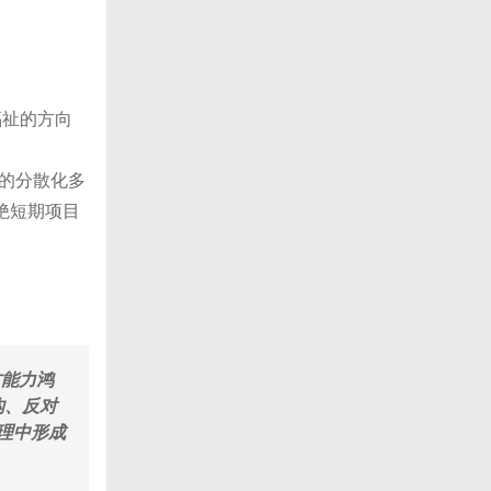
福祉的方向
盟的分散化多
绝短期项目
方能力鸿
沟、反对
理中形成