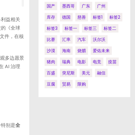
国产
墨西哥
广东
广州
库存
德国
慈善
标签1
标签2
各利益相关
交的《全球
标签3
标签一
标签三
标签二
文件，在核
比赛
汇率
汽车
沃尔沃
沙漠
海南
烧腊
爱佑未来
宏观多边愿景
猪肉
瑞典
电影
电竞
疫苗
AI 治理
百盛
突尼斯
美元
融信
豆腐
贸易
限购
—特别是
全