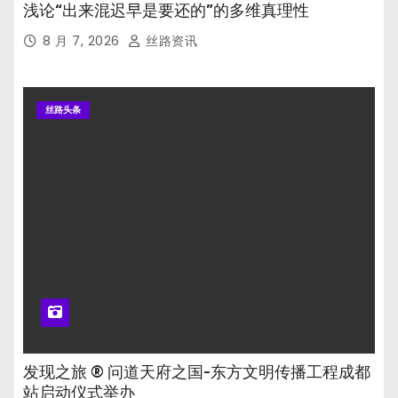
浅论“出来混迟早是要还的”的多维真理性
8 月 7, 2026
丝路资讯
丝路头条
发现之旅 ® 问道天府之国-东方文明传播工程成都
站启动仪式举办