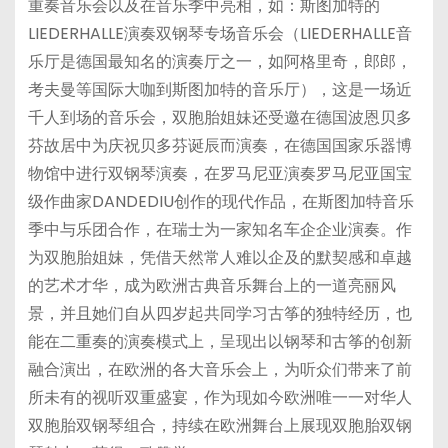
重奏音乐会以及在音乐季中亮相，如：斯图加特的
LIEDERHALLE演奏双钢琴专场音乐会（LIEDERHALLE音
乐厅是德国最知名的演奏厅之一，如阿格里奇，郎郎，
考夫曼等国际大咖到斯图加特的音乐厅），这是一场近
千人到场的音乐会，双胞胎姐妹还受邀在德国波恩贝多
芬故居中为庆祝贝多芬诞辰而演奏，在德国国家乐器博
物馆中进行双钢琴演奏，在罗马尼亚演奏罗马尼亚国宝
级作曲家DANDEDIU创作的现代作品，在斯图加特音乐
季中与乐团合作，在瑞士为一家知名车企企业演奏。作
为双胞胎姐妹，凭借天然常人难以企及的默契感和卓越
的艺术才华，成为欧洲古典音乐舞台上的一道亮丽风
景，并且她们自从四岁起共同学习古筝的独特经历，也
能在二重奏的演奏模式上，呈现出以钢琴和古筝的创新
融合演出，在欧洲的各大音乐会上，为听众们带来了前
所未有的视听双重盛宴，作为现如今欧洲唯一一对华人
双胞胎双钢琴组合，持续在欧洲舞台上展现双胞胎双钢