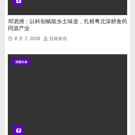
邓泗洲：以科创赋能乡土味道，扎根粤北深耕食药
同源产业
8 月 7, 2026
丝路资讯
丝路头条