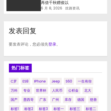
再借千秋赠俊以
6 月 8, 2026
丝路资讯
发表回复
要发表评论，您必须先
登录
。
热门标签
C罗
ES8
IPhone
Jeep
S60
一生有你
万科
专业
世界杯
人民币
公积金
北大
国产
墨西哥
广东
广州
库存
德国
慈善
标签1
标签2
标签3
标签一
标签三
标签二