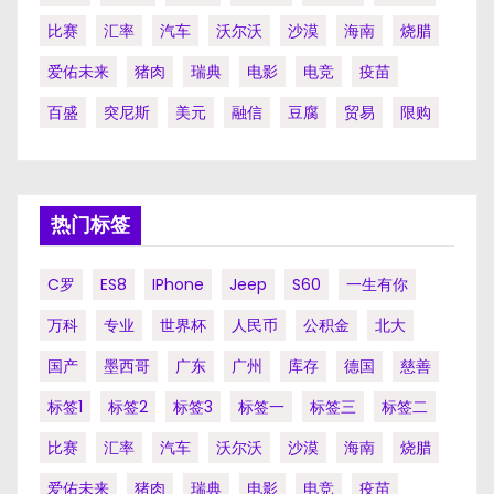
比赛
汇率
汽车
沃尔沃
沙漠
海南
烧腊
爱佑未来
猪肉
瑞典
电影
电竞
疫苗
百盛
突尼斯
美元
融信
豆腐
贸易
限购
热门标签
C罗
ES8
IPhone
Jeep
S60
一生有你
万科
专业
世界杯
人民币
公积金
北大
国产
墨西哥
广东
广州
库存
德国
慈善
标签1
标签2
标签3
标签一
标签三
标签二
比赛
汇率
汽车
沃尔沃
沙漠
海南
烧腊
爱佑未来
猪肉
瑞典
电影
电竞
疫苗