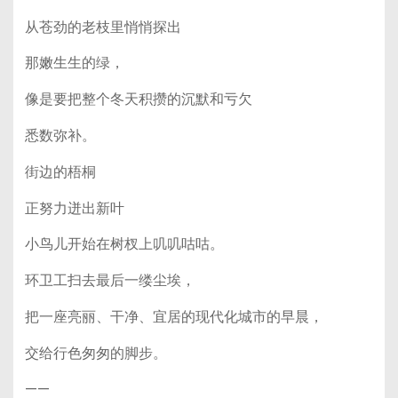
从苍劲的老枝里悄悄探出
那嫩生生的绿，
像是要把整个冬天积攒的沉默和亏欠
悉数弥补。
街边的梧桐
正努力迸出新叶
小鸟儿开始在树杈上叽叽咕咕。
环卫工扫去最后一缕尘埃，
把一座亮丽、干净、宜居的现代化城市的早晨，
交给行色匆匆的脚步。
——