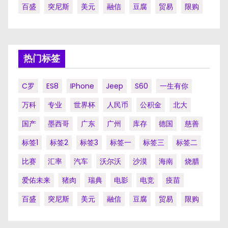
百盛
突尼斯
美元
融信
豆腐
贸易
限购
热门标签
C罗
ES8
IPhone
Jeep
S60
一生有你
万科
专业
世界杯
人民币
公积金
北大
国产
墨西哥
广东
广州
库存
德国
慈善
标签1
标签2
标签3
标签一
标签三
标签二
比赛
汇率
汽车
沃尔沃
沙漠
海南
烧腊
爱佑未来
猪肉
瑞典
电影
电竞
疫苗
百盛
突尼斯
美元
融信
豆腐
贸易
限购