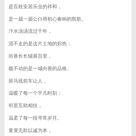
是百姓安居乐业的祥和，
是一届一届公仆用初心奏响的凯歌。
汴水汤汤流过千年，
流不走的是这片土地的炽热；
街巷长长铺展百里，
载不动的是一城向善的品格。
斑马线前车让人，
温暖了每一个平凡时刻；
邻里互助相扶，
温柔了每一段寻常岁月。
童叟无欺以诚为本，