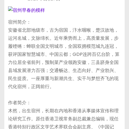
宿州简介：
安徽省北部地级市，古为宿国，汴水咽喉，楚汉故地，
运河名城，文脉绵长。近年乘势而上，高质量发展，步
履铿锵：蝉联全国文明城市，全国双拥模范城九连冠，
获评国家智慧城市、中国云都；GDP连跨百亿台阶，算
力位居全省前列，预制菜产业领跑安徽，三县跻身全国
县域发展潜力百强；交通畅达、生态向好、产业勃兴、
民生提质。一座厚重与新潮共生、实干与梦想齐飞的现
代化宿州，正阔前行。
作者简介：
木然，出生宿州，长期在内地和香港从事媒体宣传和理
论研究工作。原任香港卫视常务副总裁兼总编辑，现任
香港特别行政区文学艺术界联合会副主席、《中国记