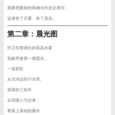
我要把眼前的风物当作史志来写，
这便有了庄重，有了肩负。
第二章：晨光图
环卫车喷洒出的高高水雾
划破早春第一缕霞光，
一道彩虹
从沱河边到汴水旁。
卖菜的三轮车
从四面八方赶来，
青菜上滚动的露水