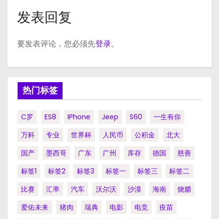
发表回复
要发表评论，您必须先
登录
。
热门标签
C罗
ES8
IPhone
Jeep
S60
一生有你
万科
专业
世界杯
人民币
公积金
北大
国产
墨西哥
广东
广州
库存
德国
慈善
标签1
标签2
标签3
标签一
标签三
标签二
比赛
汇率
汽车
沃尔沃
沙漠
海南
烧腊
爱佑未来
猪肉
瑞典
电影
电竞
疫苗