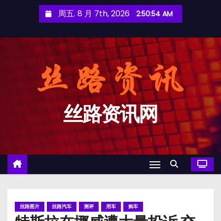
跳
周五. 8 月 7th, 2026
2:50:55 AM
至
内
容
丝路资讯网
丝路图片
丝路汽车
测评
用车
购车