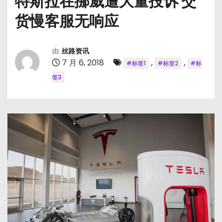
特斯拉在挪威遭大量投诉 交
货慢客服无响应
由
丝路资讯
7 月 6, 2018
,
,
#标签1
#标签2
#标
签3