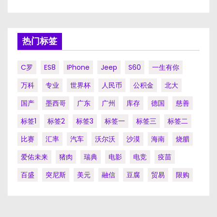
热门标签
C罗
ES8
IPhone
Jeep
S60
一生有你
万科
专业
世界杯
人民币
公积金
北大
国产
墨西哥
广东
广州
库存
德国
慈善
标签1
标签2
标签3
标签一
标签三
标签二
比赛
汇率
汽车
沃尔沃
沙漠
海南
烧腊
爱佑未来
猪肉
瑞典
电影
电竞
疫苗
百盛
突尼斯
美元
融信
豆腐
贸易
限购