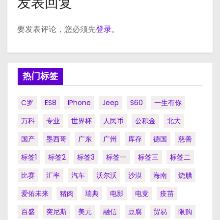
发表回复
要发表评论，您必须先
登录
。
热门标签
C罗
ES8
IPhone
Jeep
S60
一生有你
万科
专业
世界杯
人民币
公积金
北大
国产
墨西哥
广东
广州
库存
德国
慈善
标签1
标签2
标签3
标签一
标签三
标签二
比赛
汇率
汽车
沃尔沃
沙漠
海南
烧腊
爱佑未来
猪肉
瑞典
电影
电竞
疫苗
百盛
突尼斯
美元
融信
豆腐
贸易
限购