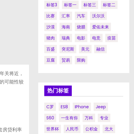
标签3
标签一
标签三
标签二
比赛
汇率
汽车
沃尔沃
沙漠
海南
烧腊
爱佑未来
猪肉
瑞典
电影
电竞
疫苗
百盛
突尼斯
美元
融信
豆腐
贸易
限购
年关将近，
的可能性较
热门标签
C罗
ES8
IPhone
Jeep
S60
一生有你
万科
专业
世界杯
人民币
公积金
北大
套房贷利率