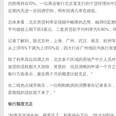
仍然维持在10%。一位商业银行北京某支行的个贷经理向中
近期内无进一步回调空间，明年回调几率也很低。
总体来看，北京房贷利率呈现稳中略降的态势。融360监测数据
平均值较上期下跌2基点。二套房贷款平均利率为5.90%，环
记者了解到，除北京外，上海、广州、武汉、南京、杭州等
从上浮15%下调为上浮10%后，四大行在广州地区均执行首
除了利率高位回调之外，北京多个区域的房地产中介人员对
放贷的流程都大大加快，资质好、信息清晰的申请一个月之
银行方面表示，最近两个月的额度比较充足。”
在二线热点城市南京，一位刚刚购房的消费者向记者表示，
星期我的贷款就下来了。”
银行额度充足
“利率是市场化的，额度足了，利率就会下行。”恒大副院