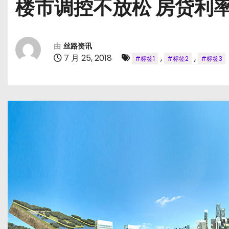
楼市调控不放松 房贷利
由
丝路资讯
7 月 25, 2018
,
,
#标签1
#标签2
#标签3