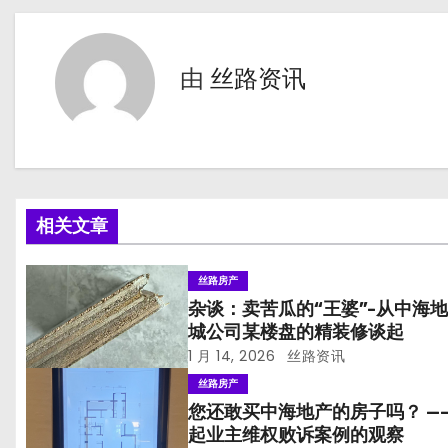
章
导
由
丝路资讯
航
相关文章
丝路房产
杂谈：卖苦瓜的“王婆”-从中海
城公司某楼盘的精装修谈起
1 月 14, 2026
丝路资讯
丝路房产
您还敢买中海地产的房子吗？ —
起业主维权败诉案例的观察