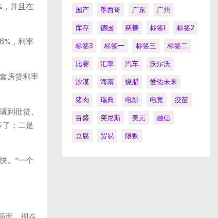
%，并且在
国产
墨西哥
广东
广州
库存
德国
慈善
标签1
标签2
6%，利率
标签3
标签一
标签三
标签二
比赛
汇率
汽车
沃尔沃
套房贷利率
沙漠
海南
烧腊
爱佑未来
猪肉
瑞典
电影
电竞
疫苗
请到批贷、
百盛
突尼斯
美元
融信
多了；二是
豆腐
贸易
限购
快。“一个
局面。现在