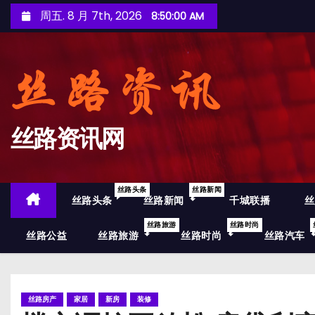
跳
周五. 8 月 7th, 2026
8:50:01 AM
至
内
容
丝路资讯网
丝路头条
丝路新闻
丝路头条
丝路新闻
千城联播
丝
丝路旅游
丝路时尚
丝路公益
丝路旅游
丝路时尚
丝路汽车
丝路房产
家居
新房
装修