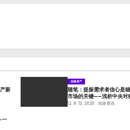
丝路房产
地产新
随笔：提振需求者信心是
市场的关键——浅析中央对
市场的要求
12 月 13, 2025
丝路资讯
—一