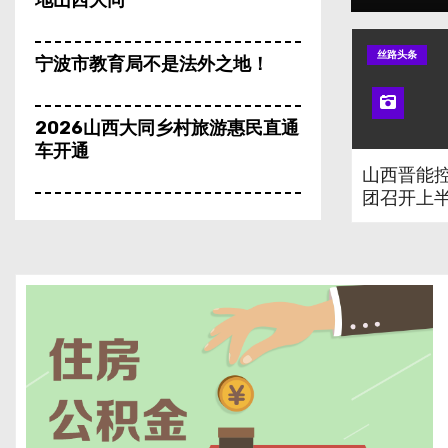
地山西大同
丝路头条
宁波市教育局不是法外之地！
2026山西大同乡村旅游惠民直通
车开通
山西晋能
团召开上
守品质初心_驭智能新程——日照
行分析会
三奇三十三载深耕实业筑造民族
防护品牌
宁波市教育局软磨硬抗拒不执行
国家政策 公然违规捐赠5所“公参
民”学校国有资产
山西大同：入列全国长线避暑游