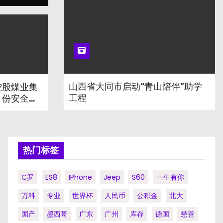
山西省大同市启动“青山陪伴”助学
控股煤业集
工程
月份安全工
热门标签
C罗
ES8
IPhone
Jeep
S60
一生有你
万科
专业
世界杯
人民币
公积金
北大
国产
墨西哥
广东
广州
库存
德国
慈善