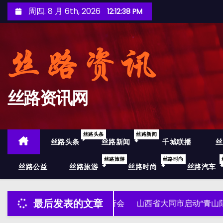
跳
周四. 8 月 6th, 2026
12:12:39 PM
至
内
容
丝路资讯网
丝路头条
丝路新闻
丝路头条
丝路新闻
千城联播
丝
丝路旅游
丝路时尚
丝路公益
丝路旅游
丝路时尚
丝路汽车
开上半年经济运行分析会
最后发表的文章
山西省大同市启动“青山陪伴”助学