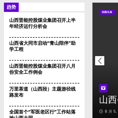
趋势
丝路头条
山西晋能控股煤业集团召开上半
年经济运行分析会
山西省大同市启动“青山陪伴”助
学工程
山西晋能控股煤业集团召开八月
份安全工作例会
山西
万里茶道（山西段）主题游径线
路发布
“青山陪伴”助学工程
工作
8 月 4
全国首个“军医老区行”工作站落