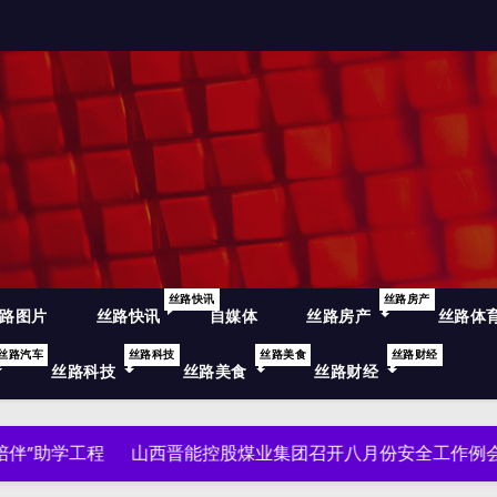
丝路快讯
丝路房产
路图片
丝路快讯
自媒体
丝路房产
丝路体
丝路汽车
丝路科技
丝路美食
丝路财经
丝路科技
丝路美食
丝路财经
工程
山西晋能控股煤业集团召开八月份安全工作例会
万里