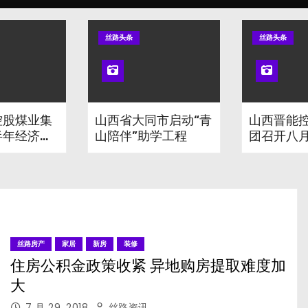
丝路头条
丝路头条
控股煤业集
山西省大同市启动“青
山西晋能
半年经济运
山陪伴”助学工程
团召开八
作例会
丝路房产
家居
新房
装修
住房公积金政策收紧 异地购房提取难度加
大
7 月 29, 2018
丝路资讯