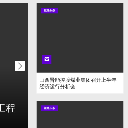
丝路头条
丝路头条
山西晋能控股煤业集团召开上半年
经济运行分析会
安全
万里茶道（山西段）
丝路头条
8 月 3, 2026
厍红英