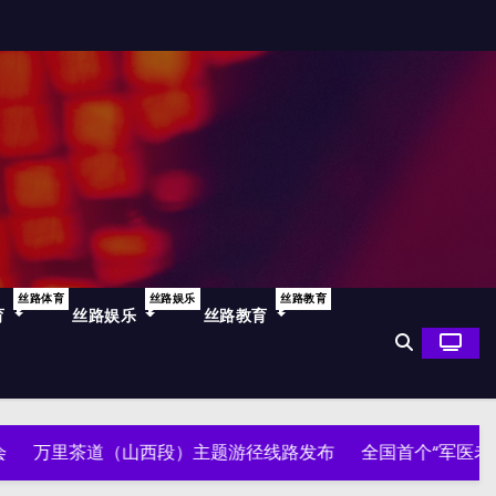
丝路体育
丝路娱乐
丝路教育
育
丝路娱乐
丝路教育
茶道（山西段）主题游径线路发布
全国首个“军医老区行”工作