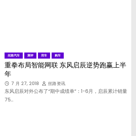
丝路汽车
测评
用车
购车
重拳布局智能网联 东风启辰逆势跑赢上半
年
7 月 27, 2018
丝路资讯
东风启辰对外公布了“期中成绩单”：1-6月，启辰累计销量
75…