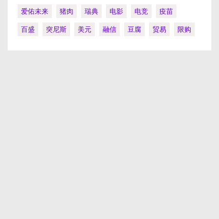
爱佑未来
猪肉
瑞典
电影
电竞
疫苗
百盛
突尼斯
美元
融信
豆腐
贸易
限购