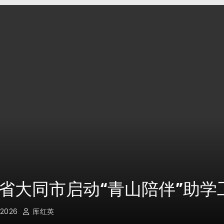
晋能控股煤业集团召开八月份
例会
, 2026
厍红英