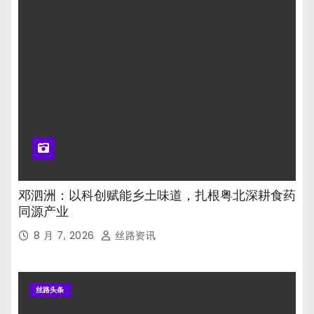
邓泗洲：以科创赋能乡土味道，扎根粤北深耕食药
同源产业
8 月 7, 2026
丝路资讯
丝路头条