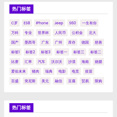
热门标签
C罗
ES8
IPhone
Jeep
S60
一生有你
万科
专业
世界杯
人民币
公积金
北大
国产
墨西哥
广东
广州
库存
德国
慈善
标签1
标签2
标签3
标签一
标签三
标签二
比赛
汇率
汽车
沃尔沃
沙漠
海南
烧腊
爱佑未来
猪肉
瑞典
电影
电竞
疫苗
百盛
突尼斯
美元
融信
豆腐
贸易
限购
热门标签