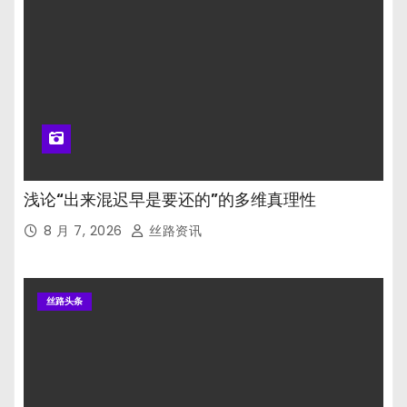
浅论“出来混迟早是要还的”的多维真理性
8 月 7, 2026
丝路资讯
丝路头条