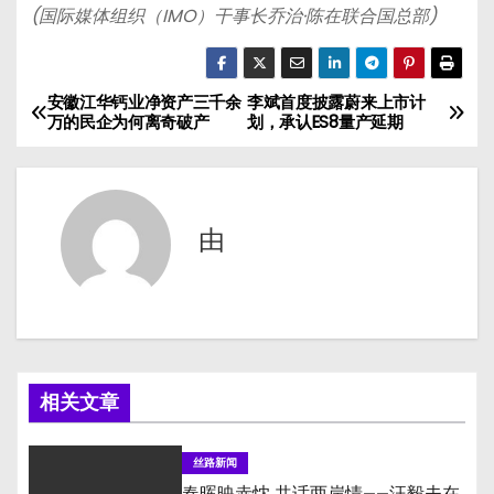
(国际媒体组织（IMO）干事长乔治·陈在联合国总部)
安徽江华钙业净资产三千余
李斌首度披露蔚来上市计
文
万的民企为何离奇破产
划，承认ES8量产延期
章
导
由
航
相关文章
丝路新闻
春晖映赤忱 共话两岸情——汪毅夫在