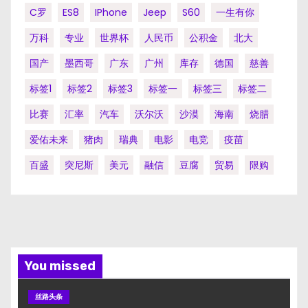
C罗
ES8
IPhone
Jeep
S60
一生有你
万科
专业
世界杯
人民币
公积金
北大
国产
墨西哥
广东
广州
库存
德国
慈善
标签1
标签2
标签3
标签一
标签三
标签二
比赛
汇率
汽车
沃尔沃
沙漠
海南
烧腊
爱佑未来
猪肉
瑞典
电影
电竞
疫苗
百盛
突尼斯
美元
融信
豆腐
贸易
限购
You missed
丝路头条