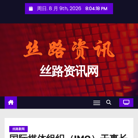
跳
周日. 8 月 9th, 2026
8:04:18 PM
至
内
容
丝路资讯网
丝路新闻