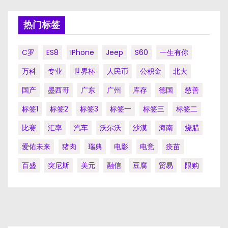
热门标签
C罗
ES8
IPhone
Jeep
S60
一生有你
万科
专业
世界杯
人民币
公积金
北大
国产
墨西哥
广东
广州
库存
德国
慈善
标签1
标签2
标签3
标签一
标签三
标签二
比赛
汇率
汽车
沃尔沃
沙漠
海南
烧腊
爱佑未来
猪肉
瑞典
电影
电竞
疫苗
百盛
突尼斯
美元
融信
豆腐
贸易
限购