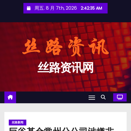
跳
周五. 8 月 7th, 2026
2:42:36 AM
至
内
容
丝路资讯网
丝路新闻