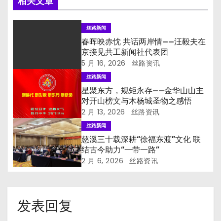
相关文章
丝路新闻
春晖映赤忱 共话两岸情——汪毅夫在
京接见共工新闻社代表团
5 月 16, 2026
丝路资讯
丝路新闻
星聚东方，规矩永存——金华山山主
对开山榜文与木杨城圣物之感悟
2 月 13, 2026
丝路资讯
丝路新闻
慈溪三十载深耕“徐福东渡”文化 联
结古今助力“一带一路”
2 月 6, 2026
丝路资讯
发表回复