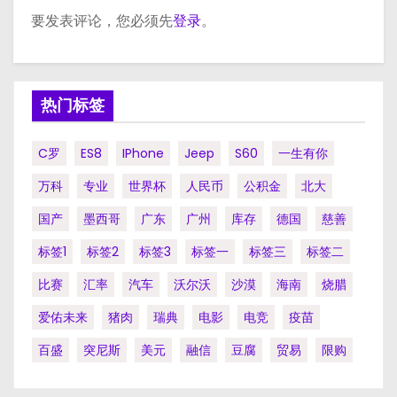
要发表评论，您必须先
登录
。
热门标签
C罗
ES8
IPhone
Jeep
S60
一生有你
万科
专业
世界杯
人民币
公积金
北大
国产
墨西哥
广东
广州
库存
德国
慈善
标签1
标签2
标签3
标签一
标签三
标签二
比赛
汇率
汽车
沃尔沃
沙漠
海南
烧腊
爱佑未来
猪肉
瑞典
电影
电竞
疫苗
百盛
突尼斯
美元
融信
豆腐
贸易
限购