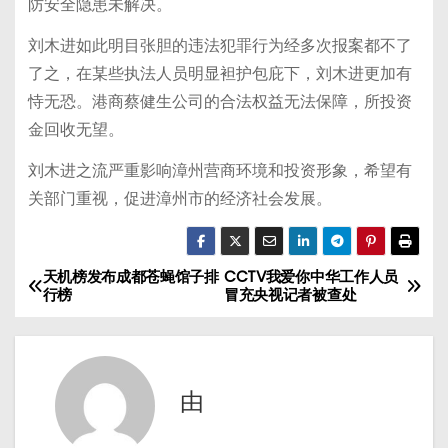
防安全隐患未解决。
刘木进如此明目张胆的违法犯罪行为经多次报案都不了
了之，在某些执法人员明显袒护包庇下，刘木进更加有
恃无恐。港商蔡健生公司的合法权益无法保障，所投资
金回收无望。
刘木进之流严重影响漳州营商环境和投资形象，希望有
关部门重视，促进漳州市的经济社会发展。
天机榜发布成都苍蝇馆子排
CCTV我爱你中华工作人员
文
行榜
冒充央视记者被查处
章
导
由
航