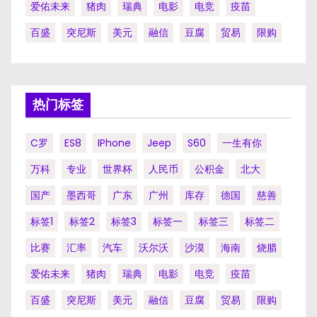
爱佑未来
猪肉
瑞典
电影
电竞
疫苗
百盛
突尼斯
美元
融信
豆腐
贸易
限购
热门标签
C罗
ES8
IPhone
Jeep
S60
一生有你
万科
专业
世界杯
人民币
公积金
北大
国产
墨西哥
广东
广州
库存
德国
慈善
标签1
标签2
标签3
标签一
标签三
标签二
比赛
汇率
汽车
沃尔沃
沙漠
海南
烧腊
爱佑未来
猪肉
瑞典
电影
电竞
疫苗
百盛
突尼斯
美元
融信
豆腐
贸易
限购