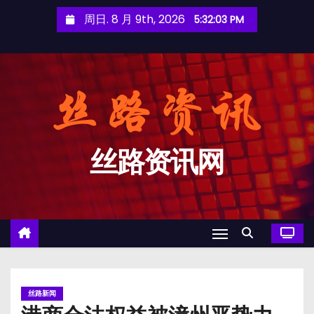
跳
周日. 8 月 9th, 2026
5:32:04 PM
至
内
容
丝路资讯网
丝路新闻