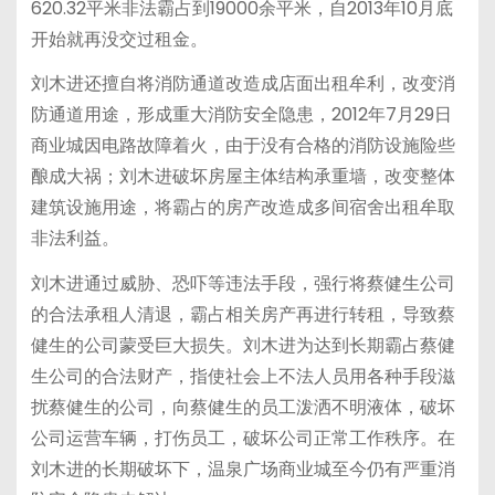
620.32平米非法霸占到19000余平米，自2013年10月底
开始就再没交过租金。
刘木进还擅自将消防通道改造成店面出租牟利，改变消
防通道用途，形成重大消防安全隐患，2012年7月29日
商业城因电路故障着火，由于没有合格的消防设施险些
酿成大祸；刘木进破坏房屋主体结构承重墙，改变整体
建筑设施用途，将霸占的房产改造成多间宿舍出租牟取
非法利益。
刘木进通过威胁、恐吓等违法手段，强行将蔡健生公司
的合法承租人清退，霸占相关房产再进行转租，导致蔡
健生的公司蒙受巨大损失。刘木进为达到长期霸占蔡健
生公司的合法财产，指使社会上不法人员用各种手段滋
扰蔡健生的公司，向蔡健生的员工泼洒不明液体，破坏
公司运营车辆，打伤员工，破坏公司正常工作秩序。在
刘木进的长期破坏下，温泉广场商业城至今仍有严重消