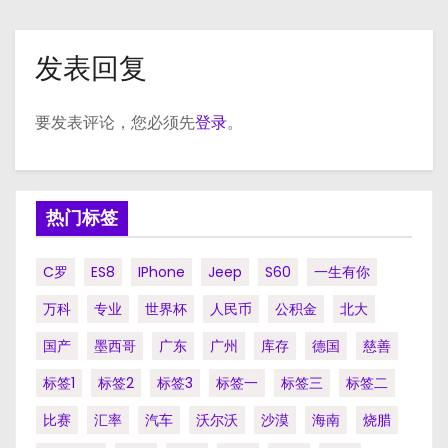
发表回复
要发表评论，您必须先
登录
。
热门标签
C罗
ES8
IPhone
Jeep
S60
一生有你
万科
专业
世界杯
人民币
公积金
北大
国产
墨西哥
广东
广州
库存
德国
慈善
标签1
标签2
标签3
标签一
标签三
标签二
比赛
汇率
汽车
沃尔沃
沙漠
海南
烧腊