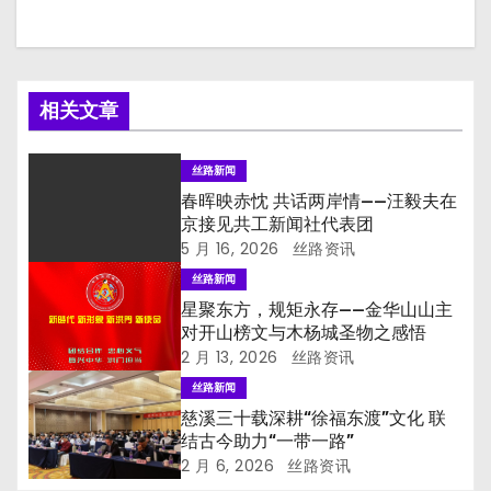
相关文章
丝路新闻
春晖映赤忱 共话两岸情——汪毅夫在
京接见共工新闻社代表团
5 月 16, 2026
丝路资讯
丝路新闻
星聚东方，规矩永存——金华山山主
对开山榜文与木杨城圣物之感悟
2 月 13, 2026
丝路资讯
丝路新闻
慈溪三十载深耕“徐福东渡”文化 联
结古今助力“一带一路”
2 月 6, 2026
丝路资讯