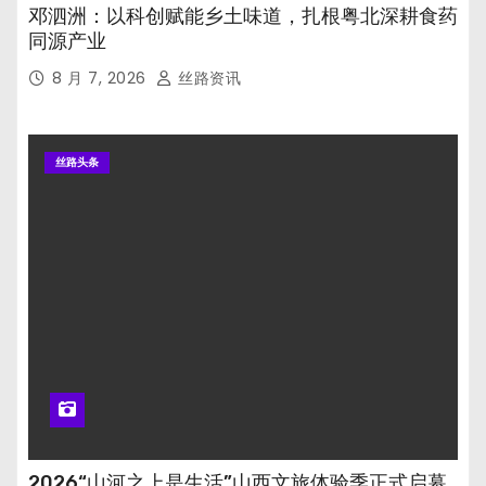
邓泗洲：以科创赋能乡土味道，扎根粤北深耕食药
同源产业
8 月 7, 2026
丝路资讯
丝路头条
2026“山河之上是生活”山西文旅体验季正式启幕