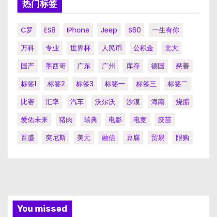
热门标签
C罗
ES8
IPhone
Jeep
S60
一生有你
万科
专业
世界杯
人民币
公积金
北大
国产
墨西哥
广东
广州
库存
德国
慈善
标签1
标签2
标签3
标签一
标签三
标签二
比赛
汇率
汽车
沃尔沃
沙漠
海南
烧腊
爱佑未来
猪肉
瑞典
电影
电竞
疫苗
百盛
突尼斯
美元
融信
豆腐
贸易
限购
You missed