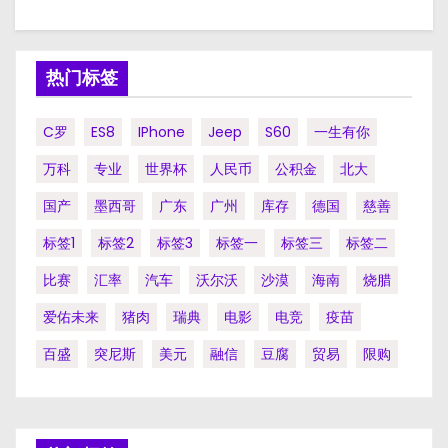
热门标签
C罗
ES8
IPhone
Jeep
S60
一生有你
万科
专业
世界杯
人民币
公积金
北大
国产
墨西哥
广东
广州
库存
德国
慈善
标签1
标签2
标签3
标签一
标签三
标签二
比赛
汇率
汽车
沃尔沃
沙漠
海南
烧腊
爱佑未来
猪肉
瑞典
电影
电竞
疫苗
百盛
突尼斯
美元
融信
豆腐
贸易
限购