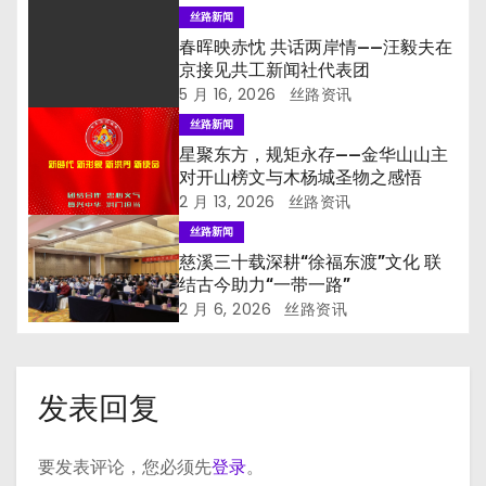
丝路新闻
春晖映赤忱 共话两岸情——汪毅夫在
京接见共工新闻社代表团
5 月 16, 2026
丝路资讯
丝路新闻
星聚东方，规矩永存——金华山山主
对开山榜文与木杨城圣物之感悟
2 月 13, 2026
丝路资讯
丝路新闻
慈溪三十载深耕“徐福东渡”文化 联
结古今助力“一带一路”
2 月 6, 2026
丝路资讯
发表回复
要发表评论，您必须先
登录
。