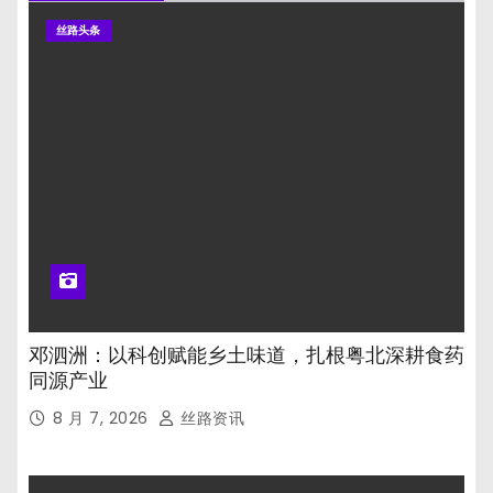
丝路头条
邓泗洲：以科创赋能乡土味道，扎根粤北深耕食药
同源产业
8 月 7, 2026
丝路资讯