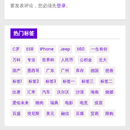
要发表评论，您必须先
登录
。
热门标签
C罗
ES8
IPhone
Jeep
S60
一生有你
万科
专业
世界杯
人民币
公积金
北大
国产
墨西哥
广东
广州
库存
德国
慈善
标签1
标签2
标签3
标签一
标签三
标签二
比赛
汇率
汽车
沃尔沃
沙漠
海南
烧腊
爱佑未来
猪肉
瑞典
电影
电竞
疫苗
百盛
突尼斯
美元
融信
豆腐
贸易
限购