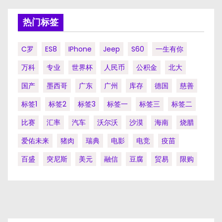
热门标签
C罗
ES8
IPhone
Jeep
S60
一生有你
万科
专业
世界杯
人民币
公积金
北大
国产
墨西哥
广东
广州
库存
德国
慈善
标签1
标签2
标签3
标签一
标签三
标签二
比赛
汇率
汽车
沃尔沃
沙漠
海南
烧腊
爱佑未来
猪肉
瑞典
电影
电竞
疫苗
百盛
突尼斯
美元
融信
豆腐
贸易
限购