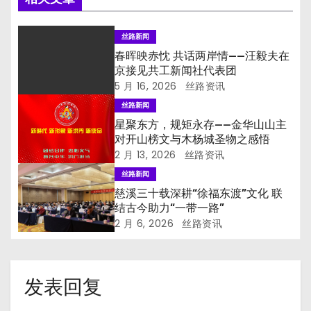
丝路新闻
春晖映赤忱 共话两岸情——汪毅夫在
京接见共工新闻社代表团
5 月 16, 2026
丝路资讯
丝路新闻
星聚东方，规矩永存——金华山山主
对开山榜文与木杨城圣物之感悟
2 月 13, 2026
丝路资讯
丝路新闻
慈溪三十载深耕“徐福东渡”文化 联
结古今助力“一带一路”
2 月 6, 2026
丝路资讯
发表回复