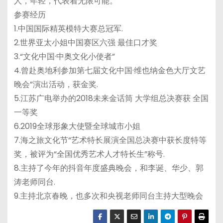
人，年轻，代表着无限可能。
参赛经历
1.中国国际精英模特大赛总冠军.
2.世界亚太小姐中国赛区六强 最佳口才奖
3.“文化中国·中奥文化小使者”
4.曾赴奥地利参加第七届文化中国·维也纳金色大厅文艺
晚会”演出活动，获金奖.
5.江苏广电举办的2018未来金话筒 大学组总决赛获 全国
一等奖
6.2019全球形象大使暨全球城市小姐
7.海之旅文化节“艺术特长展演全国总决赛中获长度特等
奖，被评为“全国优秀艺术人才特长生”称号.
8.主持了今年的抖音年度盛典晚会，和李诞、华少、郭
涛老师同台.
9.主持北京春晚，也多次和央视老师同台主持大型晚会