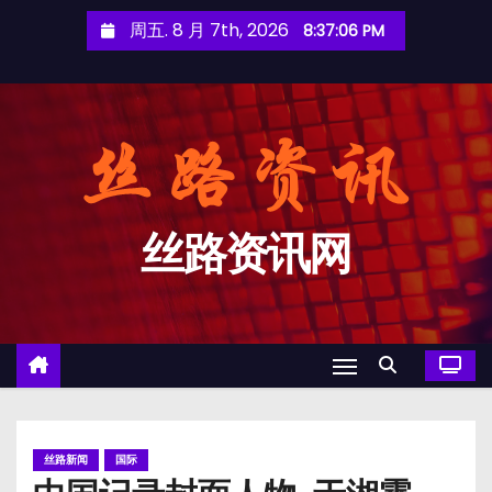
跳
周五. 8 月 7th, 2026
8:37:07 PM
至
内
容
丝路资讯网
丝路新闻
国际