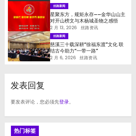
丝路新闻
星聚东方，规矩永存——金华山山主
对开山榜文与木杨城圣物之感悟
2 月 13, 2026
丝路资讯
丝路新闻
慈溪三十载深耕“徐福东渡”文化 联
结古今助力“一带一路”
2 月 6, 2026
丝路资讯
发表回复
要发表评论，您必须先
登录
。
热门标签