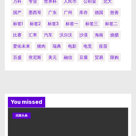
万科
专业
世界杯
人民币
公积金
北大
国产
墨西哥
广东
广州
库存
德国
慈善
标签1
标签2
标签3
标签一
标签三
标签二
比赛
汇率
汽车
沃尔沃
沙漠
海南
烧腊
爱佑未来
猪肉
瑞典
电影
电竞
疫苗
百盛
突尼斯
美元
融信
豆腐
贸易
限购
You missed
丝路头条