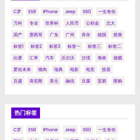
C罗
ES8
IPhone
Jeep
S60
一生有你
万科
专业
世界杯
人民币
公积金
北大
国产
墨西哥
广东
广州
库存
德国
慈善
标签1
标签2
标签3
标签一
标签三
标签二
比赛
汇率
汽车
沃尔沃
沙漠
海南
烧腊
爱佑未来
猪肉
瑞典
电影
电竞
疫苗
百盛
突尼斯
美元
融信
豆腐
贸易
限购
热门标签
C罗
ES8
IPhone
Jeep
S60
一生有你