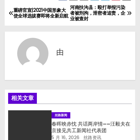
河南扶沟县：殴打举报污染
文
重磅官宣|2021中国形象大
者被刑拘，泄密者追责，企
使全球选拔赛即将全新启航
业被查封
章
导
航
由
相关文章
丝路新闻
春晖映赤忱 共话两岸情——汪毅夫在
京接见共工新闻社代表团
5 月 16, 2026
丝路资讯