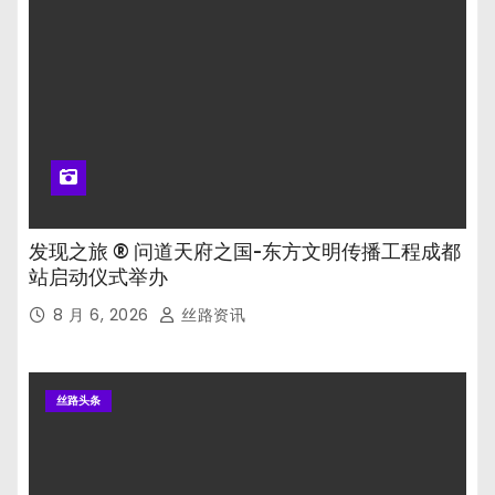
发现之旅 ® 问道天府之国-东方文明传播工程成都
站启动仪式举办
8 月 6, 2026
丝路资讯
丝路头条