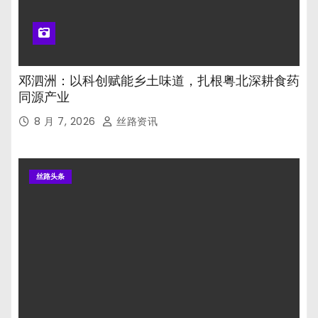
邓泗洲：以科创赋能乡土味道，扎根粤北深耕食药
同源产业
8 月 7, 2026
丝路资讯
丝路头条