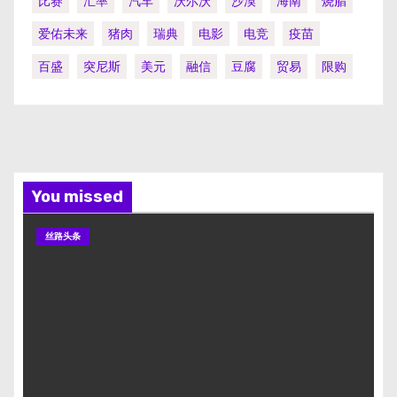
比赛
汇率
汽车
沃尔沃
沙漠
海南
烧腊
爱佑未来
猪肉
瑞典
电影
电竞
疫苗
百盛
突尼斯
美元
融信
豆腐
贸易
限购
You missed
丝路头条