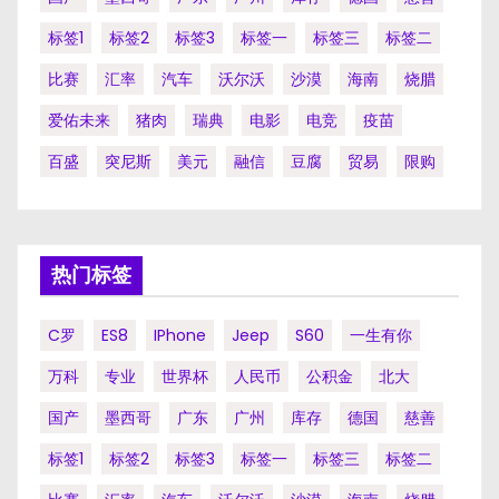
标签1
标签2
标签3
标签一
标签三
标签二
比赛
汇率
汽车
沃尔沃
沙漠
海南
烧腊
爱佑未来
猪肉
瑞典
电影
电竞
疫苗
百盛
突尼斯
美元
融信
豆腐
贸易
限购
热门标签
C罗
ES8
IPhone
Jeep
S60
一生有你
万科
专业
世界杯
人民币
公积金
北大
国产
墨西哥
广东
广州
库存
德国
慈善
标签1
标签2
标签3
标签一
标签三
标签二