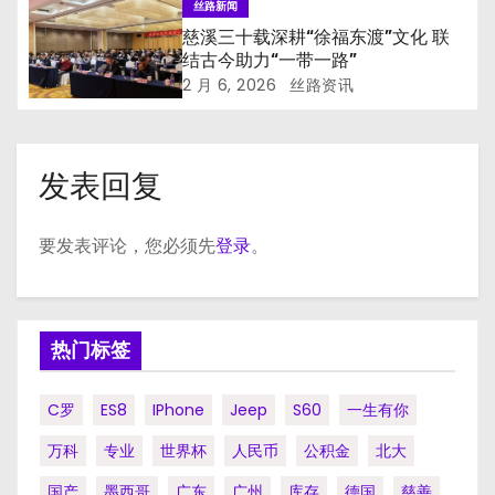
丝路新闻
慈溪三十载深耕“徐福东渡”文化 联
结古今助力“一带一路”
2 月 6, 2026
丝路资讯
发表回复
要发表评论，您必须先
登录
。
热门标签
C罗
ES8
IPhone
Jeep
S60
一生有你
万科
专业
世界杯
人民币
公积金
北大
国产
墨西哥
广东
广州
库存
德国
慈善