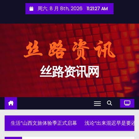
跳
周六. 8 月 8th, 2026
11:21:29 AM
至
内
容
丝路资讯网
西文旅体验季正式启幕
浅论“出来混迟早是要还的”的多维真理性