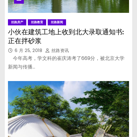
丝路房产
丝路教育
丝路新闻
小伙在建筑工地上收到北大录取通知书:
正在拌砂浆
6 月 25, 2018
丝路资讯
今年高考，学文科的崔庆涛考了669分，被北京大学
新闻与传播…