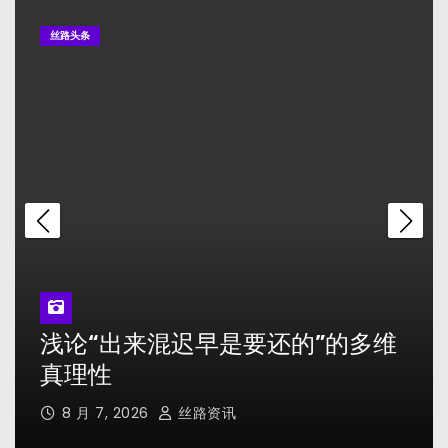
山西省大同市启动“青山陪伴”助学工程
丝路头条
山西晋能控股煤业集团召开八月份安全工作例会
万里茶道（山西段）主题游径线路发布
全国首个“军医老区行”工作站落地山西大同
宁波市教育局不是法外之地！
浅论“出来混迟早是要还的”的多维
真理性
8 月 7, 2026
丝路资讯