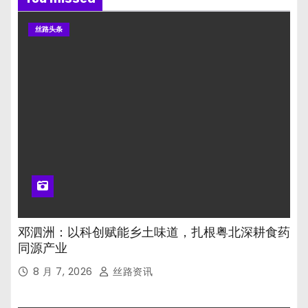
丝路头条
邓泗洲：以科创赋能乡土味道，扎根粤北深耕食药
同源产业
8 月 7, 2026
丝路资讯