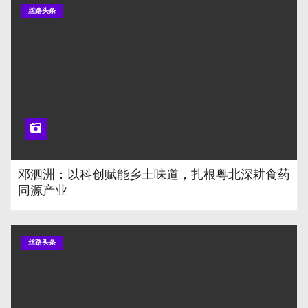
丝路头条
邓泗洲：以科创赋能乡土味道，扎根粤北深耕食药
同源产业
丝路头条