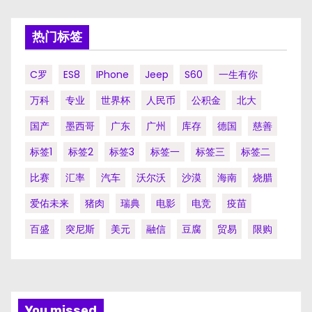
热门标签
C罗
ES8
IPhone
Jeep
S60
一生有你
万科
专业
世界杯
人民币
公积金
北大
国产
墨西哥
广东
广州
库存
德国
慈善
标签1
标签2
标签3
标签一
标签三
标签二
比赛
汇率
汽车
沃尔沃
沙漠
海南
烧腊
爱佑未来
猪肉
瑞典
电影
电竞
疫苗
百盛
突尼斯
美元
融信
豆腐
贸易
限购
You missed