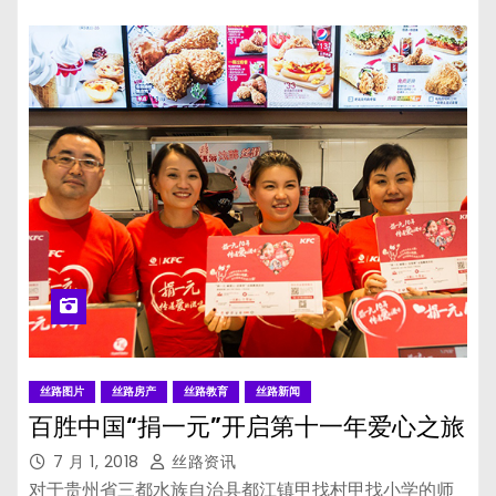
丝路图片
丝路房产
丝路教育
丝路新闻
百胜中国“捐一元”开启第十一年爱心之旅
7 月 1, 2018
丝路资讯
对于贵州省三都水族自治县都江镇甲找村甲找小学的师