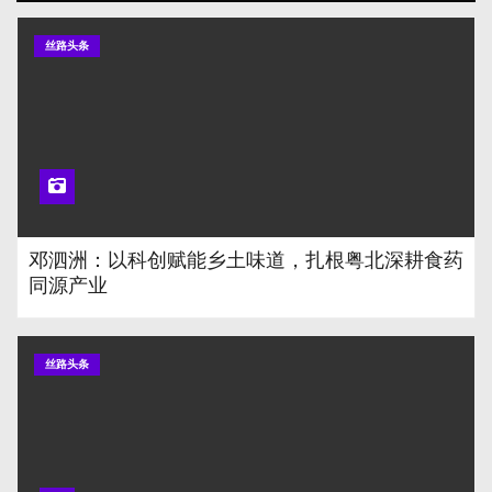
丝路头条
邓泗洲：以科创赋能乡土味道，扎根粤北深耕食药
同源产业
丝路头条