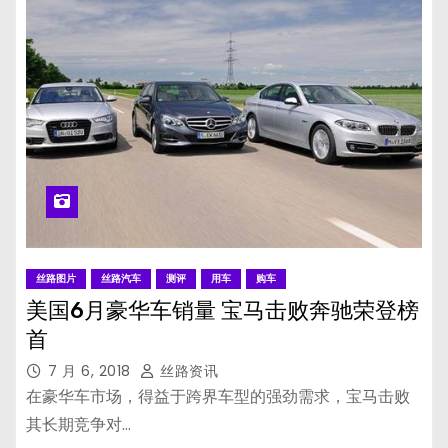
丝路图片
丝路汽车
测评
用车
购车
美国6月豪华车销量 宝马击败奔驰荣登榜
首
7 月 6, 2018
丝路资讯
在豪华车市场，得益于跨界车型的强劲需求，宝马击败
其长期竞争对…