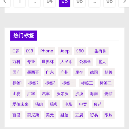
文
1
…
94
95
96
…
98
章
分
页
热门标签
C罗
ES8
IPhone
Jeep
S60
一生有你
万科
专业
世界杯
人民币
公积金
北大
国产
墨西哥
广东
广州
库存
德国
慈善
标签1
标签2
标签3
标签一
标签三
标签二
比赛
汇率
汽车
沃尔沃
沙漠
海南
烧腊
爱佑未来
猪肉
瑞典
电影
电竞
疫苗
百盛
突尼斯
美元
融信
豆腐
贸易
限购