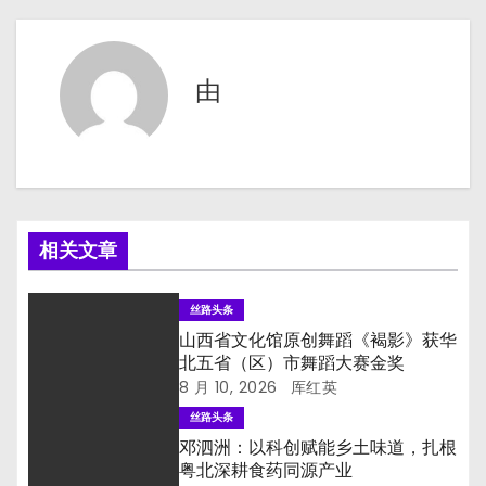
导
航
由
相关文章
丝路头条
山西省文化馆原创舞蹈《褐影》获华
北五省（区）市舞蹈大赛金奖
8 月 10, 2026
厍红英
丝路头条
邓泗洲：以科创赋能乡土味道，扎根
粤北深耕食药同源产业