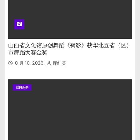
山西省文化馆原创舞蹈《褐影》获华北五省（区）
市舞蹈大赛金奖
8 月 10, 2026
厍红英
丝路头条