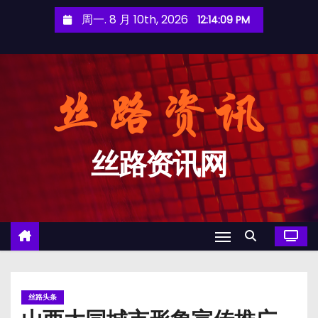
跳
周一. 8 月 10th, 2026
12:14:10 PM
至
内
容
丝路资讯网
丝路头条