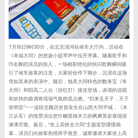
7月18日9时30分，在北京清河站候车大厅内，活动在
《幸福大同》的悠扬小提琴声中拉开序幕。随着歌手和
15名舞蹈演员的加入，一场精彩绝伦的快闪歌舞瞬间吸
引了候车旅客的注意，大家纷纷停下脚步，沉浸在这场
突如其来的表演中。随后，独具大同特色的数来宝《夸
大同》和阳高二人台《挂红灯》接连登场，诙谐的说唱
和欢快的曲调将现场气氛彻底点燃。“归来见天子，天子
坐明堂”——这段北魏历史曾发生在山西大同平城，《木
兰从军》的情景演出把巾帼英雄木兰的飒爽英姿展现得
淋漓尽致。最后，“坐上高铁去大同”主题造型缓缓揭
幕，演员们向旅客热情挥手致意，诚挚邀请大家坐上高