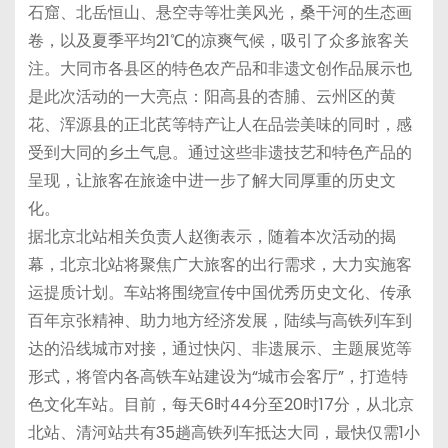
石窟、北岳恒山、悬空寺等壮美风光，桑干河的生态画
卷，以及夏季平均21℃的凉爽气候，吸引了众多旅客关
注。大同市各县区的特色农产品和非遗文创作品展示也
是此次活动的一大亮点：阳高县的杏脯、云州区的黄
花、浑源县的正北芪等特产让人在品尝美味的同时，感
受到大同的乡土气息。通过这些非遗技艺和特色产品的
呈现，让旅客在旅途中进一步了解大同厚重的历史文
化。
据北京北站相关负责人赵衡表示，随着本次活动的揭
幕，北京北站将聚焦广大旅客的出行需求，大力实施客
运提质计划。车站将围绕宣传中国优秀历史文化、传承
百年京张精神、助力地方经济发展，陆续与高铁列车到
达的沿线城市对接，通过快闪、非遗展示、主题展览等
形式，将管内各高铁车站建设为“城市会客厅”，打造特
色文化车站。目前，每天6时44分至20时17分，从北京
北站、清河站共有35趟高铁列车抵达大同，最快仅需1小