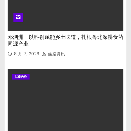
邓泗洲：以科创赋能乡土味道，扎根粤北深耕食药
同源产业
8 月 7, 2026
丝路资讯
丝路头条