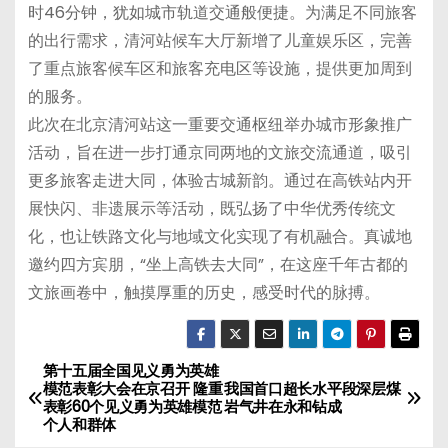
时46分钟，犹如城市轨道交通般便捷。为满足不同旅客
的出行需求，清河站候车大厅新增了儿童娱乐区，完善
了重点旅客候车区和旅客充电区等设施，提供更加周到
的服务。
此次在北京清河站这一重要交通枢纽举办城市形象推广
活动，旨在进一步打通京同两地的文旅交流通道，吸引
更多旅客走进大同，体验古城新韵。通过在高铁站内开
展快闪、非遗展示等活动，既弘扬了中华优秀传统文
化，也让铁路文化与地域文化实现了有机融合。真诚地
邀约四方宾朋，“坐上高铁去大同”，在这座千年古都的
文旅画卷中，触摸厚重的历史，感受时代的脉搏。
第十五届全国见义勇为英雄
文
模范表彰大会在京召开 隆重
我国首口超长水平段深层煤
表彰60个见义勇为英雄模范
岩气井在永和钻成
章
个人和群体