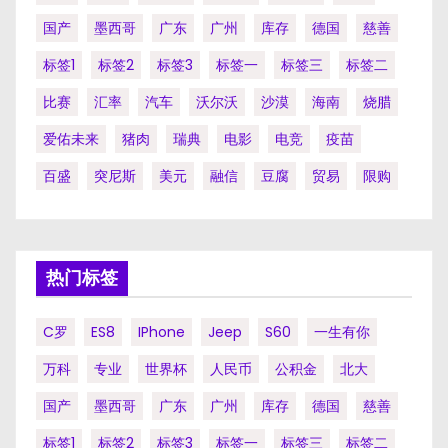
国产
墨西哥
广东
广州
库存
德国
慈善
标签1
标签2
标签3
标签一
标签三
标签二
比赛
汇率
汽车
沃尔沃
沙漠
海南
烧腊
爱佑未来
猪肉
瑞典
电影
电竞
疫苗
百盛
突尼斯
美元
融信
豆腐
贸易
限购
热门标签
C罗
ES8
IPhone
Jeep
S60
一生有你
万科
专业
世界杯
人民币
公积金
北大
国产
墨西哥
广东
广州
库存
德国
慈善
标签1
标签2
标签3
标签一
标签三
标签二