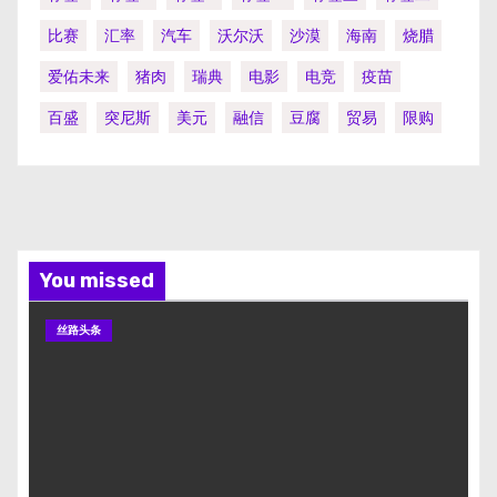
比赛
汇率
汽车
沃尔沃
沙漠
海南
烧腊
爱佑未来
猪肉
瑞典
电影
电竞
疫苗
百盛
突尼斯
美元
融信
豆腐
贸易
限购
You missed
丝路头条