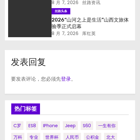
8 月 7, 2026
丝路资讯
丝路头条
2026“山河之上是生活”山西文旅体
验季正式启幕
8 月 7, 2026
厍红英
发表回复
要发表评论，您必须先
登录
。
热门标签
C罗
ES8
IPhone
Jeep
S60
一生有你
万科
专业
世界杯
人民币
公积金
北大