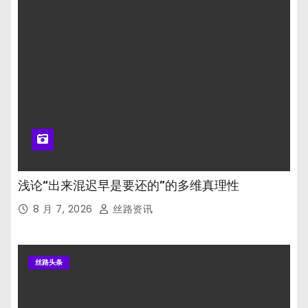
浅论“出来混迟早是要还的”的多维真理性
8 月 7, 2026
丝路资讯
丝路头条