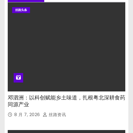
丝路头条
邓泗洲：以科创赋能乡土味道，扎根粤北深耕食药
同源产业
8 月 7, 2026
丝路资讯