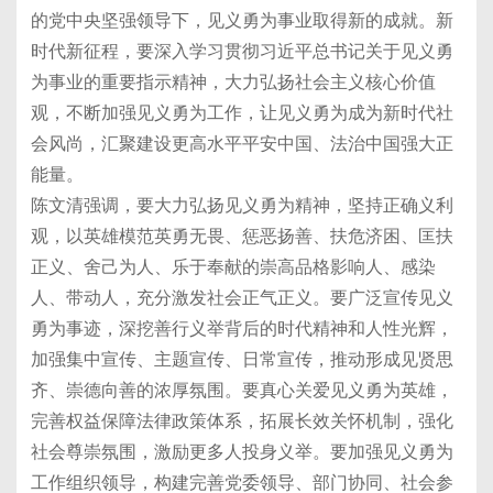
的党中央坚强领导下，见义勇为事业取得新的成就。新
时代新征程，要深入学习贯彻习近平总书记关于见义勇
为事业的重要指示精神，大力弘扬社会主义核心价值
观，不断加强见义勇为工作，让见义勇为成为新时代社
会风尚，汇聚建设更高水平平安中国、法治中国强大正
能量。
陈文清强调，要大力弘扬见义勇为精神，坚持正确义利
观，以英雄模范英勇无畏、惩恶扬善、扶危济困、匡扶
正义、舍己为人、乐于奉献的崇高品格影响人、感染
人、带动人，充分激发社会正气正义。要广泛宣传见义
勇为事迹，深挖善行义举背后的时代精神和人性光辉，
加强集中宣传、主题宣传、日常宣传，推动形成见贤思
齐、崇德向善的浓厚氛围。要真心关爱见义勇为英雄，
完善权益保障法律政策体系，拓展长效关怀机制，强化
社会尊崇氛围，激励更多人投身义举。要加强见义勇为
工作组织领导，构建完善党委领导、部门协同、社会参