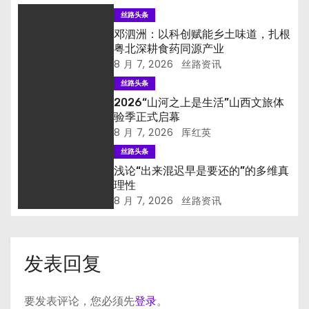
丝路头条
邓泗洲：以科创赋能乡土味道，扎根
粤北深耕食药同源产业
8 月 7, 2026
丝路资讯
丝路头条
2026“山河之上是生活”山西文旅体
验季正式启幕
8 月 7, 2026
厍红英
丝路头条
浅论“出来混迟早是要还的”的多维真
理性
8 月 7, 2026
丝路资讯
发表回复
要发表评论，您必须先
登录
。