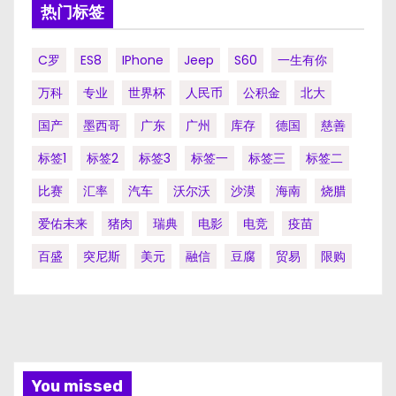
热门标签
C罗
ES8
IPhone
Jeep
S60
一生有你
万科
专业
世界杯
人民币
公积金
北大
国产
墨西哥
广东
广州
库存
德国
慈善
标签1
标签2
标签3
标签一
标签三
标签二
比赛
汇率
汽车
沃尔沃
沙漠
海南
烧腊
爱佑未来
猪肉
瑞典
电影
电竞
疫苗
百盛
突尼斯
美元
融信
豆腐
贸易
限购
You missed