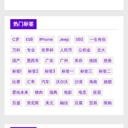
热门标签
C罗
ES8
IPhone
Jeep
S60
一生有你
万科
专业
世界杯
人民币
公积金
北大
国产
墨西哥
广东
广州
库存
德国
慈善
标签1
标签2
标签3
标签一
标签三
标签二
比赛
汇率
汽车
沃尔沃
沙漠
海南
烧腊
爱佑未来
猪肉
瑞典
电影
电竞
疫苗
百盛
突尼斯
美元
融信
豆腐
贸易
限购