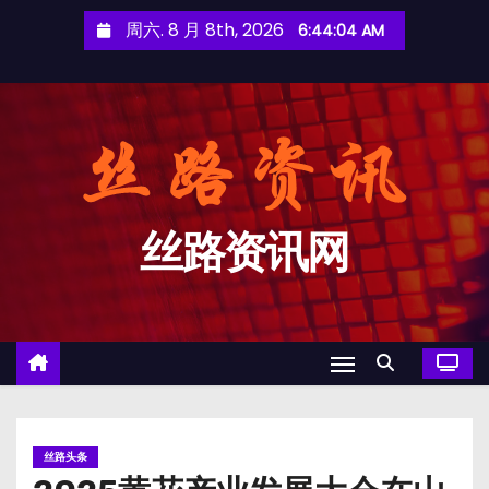
跳
周六. 8 月 8th, 2026
6:44:04 AM
至
内
容
丝路资讯网
丝路头条