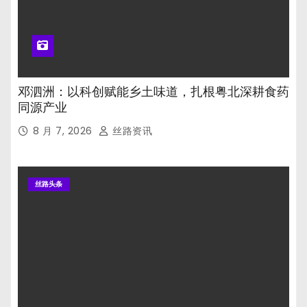
邓泗洲：以科创赋能乡土味道，扎根粤北深耕食药
同源产业
8 月 7, 2026
丝路资讯
丝路头条