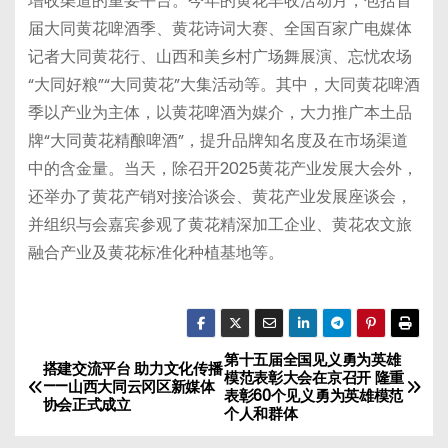
增收渠道的重要平台。今年的黄花丰收活动月，包括首
届大同黄花啤酒季、黄花诗词大赛、全国百家广电媒体
记者大同黄花行、山西和美乡村广场舞展演、忘忧农场
“大同好粮”“大同黄花”大集活动等。其中，大同黄花啤酒
季以产业为主体，以黄花啤酒为媒介，大力推广本土品
牌“大同黄花精酿啤酒”，提升品牌知名度及在市场渠道
中的含金量。当天，除召开2025黄花产业发展大会外，
还举办了黄花产销对接洽谈会、黄花产业发展座谈会，
并组织与会嘉宾参观了黄花精深加工企业、黄花农文旅
融合产业及黄花标准化种植基地等。
第十五届全国见义勇为英雄
文
搭建交流平台 助力文化传播
模范表彰大会在京召开 隆重
——山西大同云冈区新媒体
表彰60个见义勇为英雄模范
章
协会正式成立
个人和群体