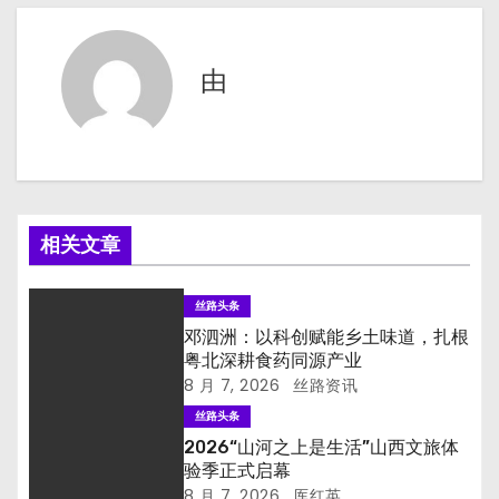
导
航
由
相关文章
丝路头条
邓泗洲：以科创赋能乡土味道，扎根
粤北深耕食药同源产业
8 月 7, 2026
丝路资讯
丝路头条
2026“山河之上是生活”山西文旅体
验季正式启幕
8 月 7, 2026
厍红英