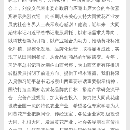
标志产品”等称号，大同被授予“中国黄花之都”称号。
会上，刘俊义代表市委市政府向应邀出席大会的各位嘉
宾表示热烈欢迎，向长期以来关心支持大同黄花产业发
展的社会各界人士表示衷心感谢！他说，近年来，大同
始终牢记习近平总书记殷殷嘱托，以市场需求为导向，
以科技创新为引领，以产业融合为动力，推动黄花标准
化种植、规模化发展、品牌化运营，取得显著成效，实
现了从田间到餐桌、从食品到商品的华丽蝶变。今年，
习近平总书记再次亲临山西考察，为山西坚定有序推进
转型发展指明了前进方向、提供了根本遵循。我们将深
入贯彻习近平总书记考察山西重要讲话重要指示精神，
围绕打造全国知名黄花品牌的目标，搭建产学研交流平
合，完善产业规划，加大资金投入，努力把大同黄花建
设成全国一流的特色农业产业。希望各位专家学者为大
同黄花产业把脉问诊、传经送宝，各位企业家积极投资
大同、扎根大同、发展黄花产业，社会各界朋友宣传推