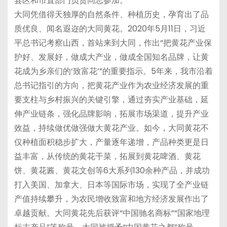
县区和市直部门负责同志参加。
大同凭借得天独厚的自然条件、种植历史，孕育出了品
质优良、闻名遐迩的大同黄花。2020年5月11日，习近
平总书记考察山西，首站来到大同，作出“把黄花产业保
护好、发展好，做成大产业，做成全国知名品牌，让黄
花成为乡亲们的‘致富花’”的重要指示。5年来，我市沿着
总书记指引的方向，把黄花产业作为农业经济发展的重
要支柱与乡村振兴的关键引擎，通过夯实产业基础，延
伸产业链条，强化品牌影响，拓展市场渠道，提升产业
效益，持续做优做强做大黄花产业。如今，大同黄花不
仅种植面积稳步扩大，产量逐年递增，产品种类更是日
益丰富，从传统的黄花干菜，拓展到黄花啤酒、黄花
饼、黄花酱、黄花文创等6大系列130余种产品，并成功
打入美国、加拿大、日本等国际市场，实现了全产业链
产值持续攀升，为农民增收致富和地方经济发展作出了
卓越贡献。大同黄花先后获评“中国驰名商标”“国家地理