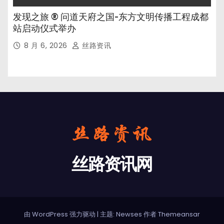
发现之旅 ® 问道天府之国-东方文明传播工程成都
站启动仪式举办
8 月 6, 2026
丝路资讯
丝路资讯网
由 WordPress 强力驱动
|
主题: Newses 作者
Themeansar