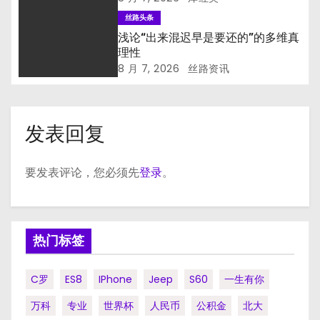
丝路头条
浅论“出来混迟早是要还的”的多维真
理性
8 月 7, 2026
丝路资讯
发表回复
要发表评论，您必须先
登录
。
热门标签
C罗
ES8
IPhone
Jeep
S60
一生有你
万科
专业
世界杯
人民币
公积金
北大