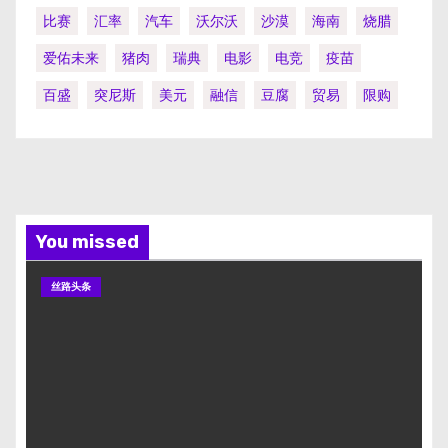
比赛
汇率
汽车
沃尔沃
沙漠
海南
烧腊
爱佑未来
猪肉
瑞典
电影
电竞
疫苗
百盛
突尼斯
美元
融信
豆腐
贸易
限购
You missed
丝路头条