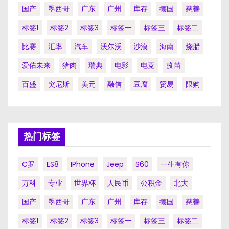
国产
墨西哥
广东
广州
库存
德国
慈善
标签1
标签2
标签3
标签一
标签三
标签二
比赛
汇率
汽车
沃尔沃
沙漠
海南
烧腊
爱佑未来
猪肉
瑞典
电影
电竞
疫苗
百盛
突尼斯
美元
融信
豆腐
贸易
限购
热门标签
C罗
ES8
IPhone
Jeep
S60
一生有你
万科
专业
世界杯
人民币
公积金
北大
国产
墨西哥
广东
广州
库存
德国
慈善
标签1
标签2
标签3
标签一
标签三
标签二