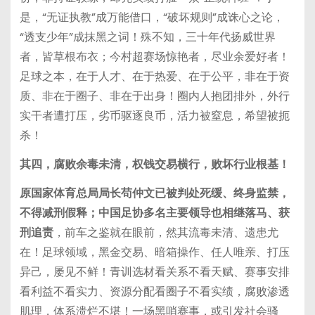
是，“无证执教”成万能借口，“破坏规则”成诛心之论，
“透支少年”成抹黑之词！殊不知，三十年代扬威世界
者，皆草根布衣；今村超赛场惊艳者，尽业余爱好者！
足球之本，在于人才、在于热爱、在于公平，非在于资
质、非在于圈子、非在于出身！圈内人抱团排外，外行
实干者遭打压，劣币驱逐良币，活力被窒息，希望被扼
杀！
其四，腐败余毒未清，权钱交易横行，败坏行业根基！
原国家体育总局局长苟仲文已被判处死缓、终身监禁，
不得减刑假释；中国足协多名主要领导也相继落马、获
刑追责
，前车之鉴就在眼前，然其流毒未清、遗患尤
在！足球领域，黑金交易、暗箱操作、任人唯亲、打压
异己，屡见不鲜！青训选材看关系不看天赋、赛事安排
看利益不看实力、资源分配看圈子不看实绩，腐败渗透
肌理，体系溃烂不堪！一场黑哨赛事，或引发社会骚