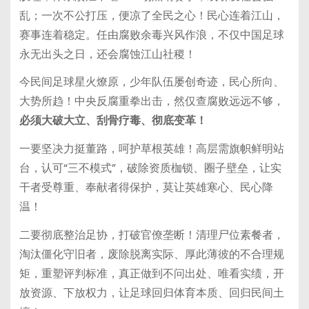
乱；一次不公打压，便凉了全民之心！民心连着江山，
赛事连着稳定。任由腐败余毒兴风作浪，不仅中国足球
永无出头之日，还会腐蚀江山社稷！
今民间足球星火燎原，少年队伍屡创奇迹，民心所向、
大势所趋！中央反腐重拳出击，然仅查腐败远远不够，
必须大破大立、刮骨疗毒、彻底变革！
一要坚决力挺董路，呵护草根英雄！高层需旗帜鲜明站
台，认可“三不模式”，破除资质枷锁、圈子壁垒，让实
干者受尊重、奉献者得保护，莫让英雄寒心、民心降
温！
二要彻底整治足协，打破官僚垄断！清理尸位素餐者，
淘汰僵化守旧者，废除脱离实际、厚此薄彼的不合理规
矩，重塑评判标准，真正做到不问出处、唯看实绩，开
放资源、下放权力，让足球回归体育本质、回归民间土