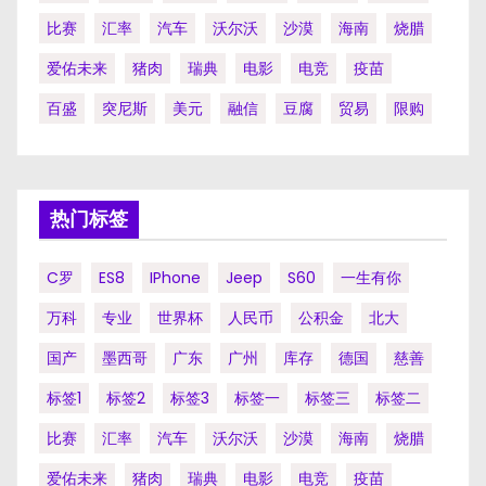
比赛
汇率
汽车
沃尔沃
沙漠
海南
烧腊
爱佑未来
猪肉
瑞典
电影
电竞
疫苗
百盛
突尼斯
美元
融信
豆腐
贸易
限购
热门标签
C罗
ES8
IPhone
Jeep
S60
一生有你
万科
专业
世界杯
人民币
公积金
北大
国产
墨西哥
广东
广州
库存
德国
慈善
标签1
标签2
标签3
标签一
标签三
标签二
比赛
汇率
汽车
沃尔沃
沙漠
海南
烧腊
爱佑未来
猪肉
瑞典
电影
电竞
疫苗