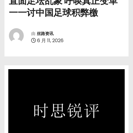
直面足坛乱象 呼唤真正变革
一一讨中国足球积弊檄
由
丝路资讯
6 月 11, 2026