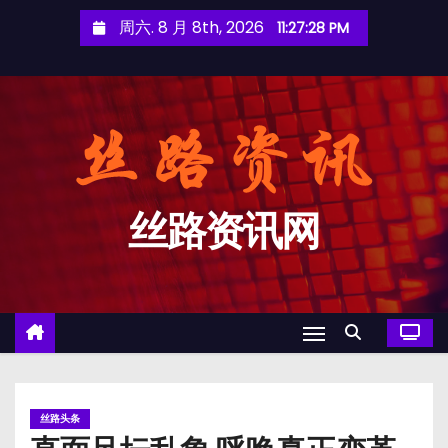
跳
周六. 8 月 8th, 2026
11:27:28 PM
至
内
容
丝路资讯网
丝路头条