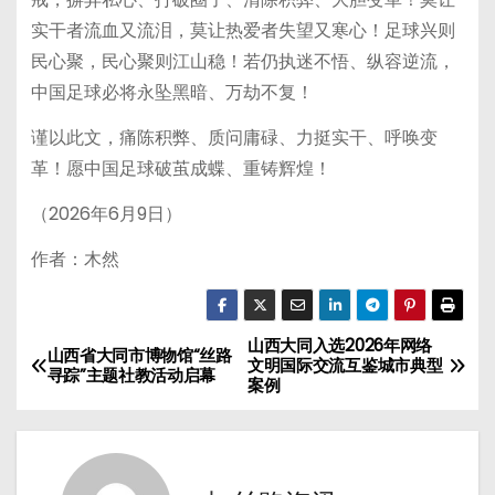
实干者流血又流泪，莫让热爱者失望又寒心！足球兴则
民心聚，民心聚则江山稳！若仍执迷不悟、纵容逆流，
中国足球必将永坠黑暗、万劫不复！
谨以此文，痛陈积弊、质问庸碌、力挺实干、呼唤变
革！愿中国足球破茧成蝶、重铸辉煌！
（2026年6月9日）
作者：木然
山西大同入选2026年网络
文
山西省大同市博物馆“丝路
文明国际交流互鉴城市典型
寻踪”主题社教活动启幕
案例
章
导