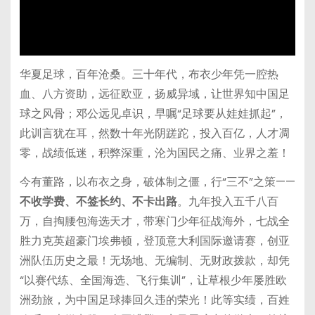
华夏足球，百年沧桑。三十年代，布衣少年凭一腔热
血、八方资助，远征欧亚，扬威异域，让世界知中国足
球之风骨；邓公远见卓识，早嘱“足球要从娃娃抓起”，
此训言犹在耳，然数十年光阴蹉跎，投入百亿，人才凋
零，战绩低迷，积弊深重，沦为国民之痛、业界之羞！
今有董路，以布衣之身，破体制之僵，行“三不”之策——
不收学费、不签长约、不卡出路
。九年投入五千八百
万，自掏腰包海选天才，带寒门少年征战海外，七战全
胜力克英超豪门埃弗顿，登顶意大利国际邀请赛，创亚
洲队伍历史之最！无场地、无编制、无财政拨款，却凭
“以赛代练、全国海选、飞行集训”，让草根少年屡胜欧
洲劲旅，为中国足球捧回久违的荣光！此等实绩，百姓