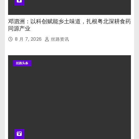
邓泗洲：以科创赋能乡土味道，扎根粤北深耕食药
同源产业
8 月 7, 2026
丝路资讯
丝路头条