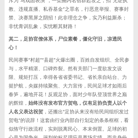
斥为“马戏团表演”，一众圈内名宿群起攻之，扣“无证执
教、违规直播、私吞基金”之罪名，行恶意举报、赛事封
禁、决赛黑屏之阴招！此非理念之争，实乃利益厮杀；
非忧青训乱象，实忧断其财路！
其二，足协官僚体系，尸位素餐，僵化守旧，凉透民
心！
民间赛事“村超”“县超”火爆出圈，百姓自发组织、全民参
与，水平精湛、口碑炸裂。然有关部门一度欲发文设
限、规矩打压，幸得各省省委书记、省长亲自站台、力
挺护航，央媒持续聚焦、大力宣传，民间足球才如雨后
春笋，遍地开花！反观足协，面对少年队登顶世界之巅
的辉煌，
始终没有发布官方贺电，仅有足协负责人以个
人名义表达祝贺
，还搬出“足协从来没有给民间组织发过
贺电”的说辞！这套由行业内部自行划定的条条框框，看
似恪守行政流程，实则脱离民心、本末倒置。足球的初
心是为国争光，评判的标尺理应是赛场实绩，而非身份