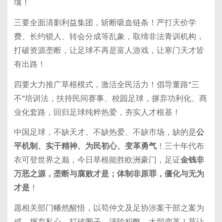
壤！
三要全面清剿利益集团，斩断吸血链条！严打天价学
费、长约锁人、转会分成等乱象，取缔非法青训机构，
打破资源垄断，让足球不再是富人游戏，让寒门天才皆
有出路！
四要大力推广草根模式，激活全民活力！倡导董路“三
不”培训法，扶持民间赛事、校园足球，摒弃功利化、商
业化套路，回归足球纯粹热爱，夯实人才根基！
中国足球，不缺天才、不缺热爱、不缺市场，缺的是
公
平机制、实干精神、为民初心、变革勇气
！三十年代布
衣可登世界之巅，今日草根能胜欧洲豪门，足证
金钱非
万恶之源，垄断与腐败才是；体制非原罪，僵化与无为
才是
！
愿相关部门幡然醒悟，以苟仲文及足协涉案干部之案为
戒，摒弃私心、打破圈子、清除积弊、大胆变革！莫让