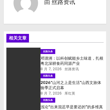
航
由
丝路资讯
相关文章
丝路头条
邓泗洲：以科创赋能乡土味道，扎根
粤北深耕食药同源产业
8 月 7, 2026
丝路资讯
丝路头条
2026“山河之上是生活”山西文旅体
验季正式启幕
8 月 7, 2026
厍红英
丝路头条
浅论“出来混迟早是要还的”的多维真