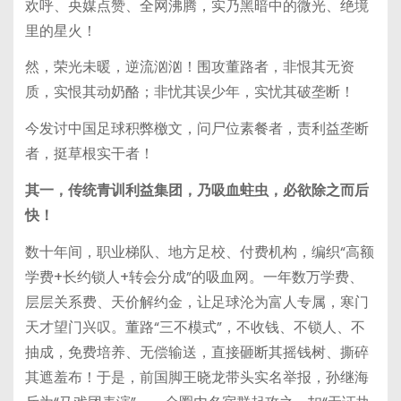
欢呼、央媒点赞、全网沸腾，实乃黑暗中的微光、绝境
里的星火！
然，荣光未暖，逆流汹汹！围攻董路者，非恨其无资
质，实恨其动奶酪；非忧其误少年，实忧其破垄断！
今发讨中国足球积弊檄文，问尸位素餐者，责利益垄断
者，挺草根实干者！
其一，传统青训利益集团，乃吸血蛀虫，必欲除之而后
快！
数十年间，职业梯队、地方足校、付费机构，编织“高额
学费+长约锁人+转会分成”的吸血网。一年数万学费、
层层关系费、天价解约金，让足球沦为富人专属，寒门
天才望门兴叹。董路“三不模式”，不收钱、不锁人、不
抽成，免费培养、无偿输送，直接砸断其摇钱树、撕碎
其遮羞布！于是，前国脚王晓龙带头实名举报，孙继海