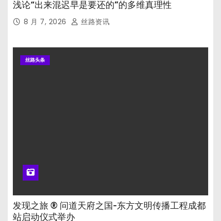
浅论“出来混迟早是要还的”的多维真理性
8 月 7, 2026
丝路资讯
丝路头条
发现之旅 ® 问道天府之国-东方文明传播工程成都
站启动仪式举办