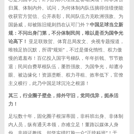
归属、体制内外。试问，为何体制内队伍摘得佳绩便能
收获官方贺信、公开表彰，民间队伍力克欧洲强敌、为
国扬威，却被陈旧规则挡在认可门外？
中国足球当立新
规：不问出身门第，不分体制民间，唯以是否为国争光
论高下！
亚足联致贺、体育总局发文、央视专题报道，
唯独足协沉默，所谓“规矩”，不过是僵化惰性、权力傲
慢的遮羞布！百亿投入国字号梯队，年年折戟、节节败
退；民间自费草根队伍，屡胜强敌、为国争光，却遭冷
眼、被边缘化！资源垄断、权力寻租、效率低下，官僚
主义横行，此乃中国足球沉沦之根源！
其三，行业圈子壁垒，排外守旧，党同伐异，扼杀活
力！
足坛数十年，固化圈子根深蒂固，非科班出身、非体制
内人员，纵有通天本领，亦难立足！董路以媒体人身
份，非持证教练，却凭实绩打脸一众“正统科班”！于