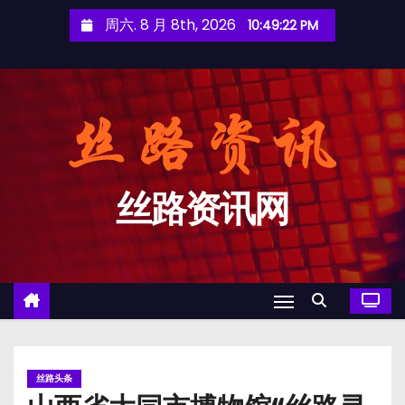
跳
周六. 8 月 8th, 2026
10:49:22 PM
至
内
容
丝路资讯网
丝路头条