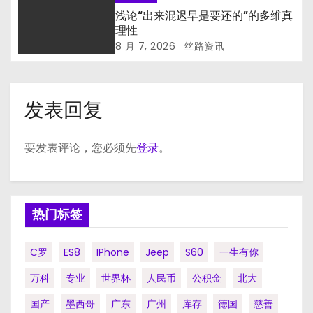
浅论“出来混迟早是要还的”的多维真
理性
8 月 7, 2026
丝路资讯
发表回复
要发表评论，您必须先
登录
。
热门标签
C罗
ES8
IPhone
Jeep
S60
一生有你
万科
专业
世界杯
人民币
公积金
北大
国产
墨西哥
广东
广州
库存
德国
慈善