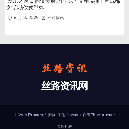
发现之旅 ® 问道天府之国-东方文明传播工程成都
站启动仪式举办
8 月 6, 2026
丝路资讯
丝路资讯网
由 WordPress 强力驱动
|
主题: Newses 作者
Themeansar
专题列表