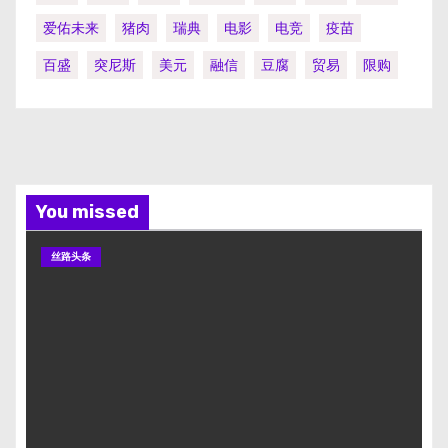
爱佑未来
猪肉
瑞典
电影
电竞
疫苗
百盛
突尼斯
美元
融信
豆腐
贸易
限购
You missed
丝路头条