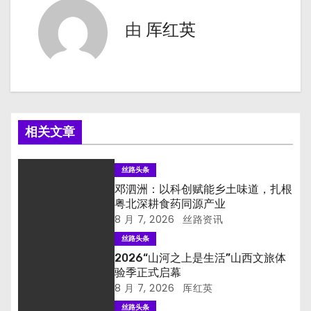
导
由
厍红英
航
相关文章
丝路头条
邓泗洲：以科创赋能乡土味道，扎根
粤北深耕食药同源产业
8 月 7, 2026
丝路资讯
丝路头条
2026“山河之上是生活”山西文旅体
验季正式启幕
8 月 7, 2026
厍红英
丝路头条