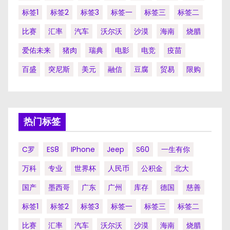
标签1
标签2
标签3
标签一
标签三
标签二
比赛
汇率
汽车
沃尔沃
沙漠
海南
烧腊
爱佑未来
猪肉
瑞典
电影
电竞
疫苗
百盛
突尼斯
美元
融信
豆腐
贸易
限购
热门标签
C罗
ES8
IPhone
Jeep
S60
一生有你
万科
专业
世界杯
人民币
公积金
北大
国产
墨西哥
广东
广州
库存
德国
慈善
标签1
标签2
标签3
标签一
标签三
标签二
比赛
汇率
汽车
沃尔沃
沙漠
海南
烧腊