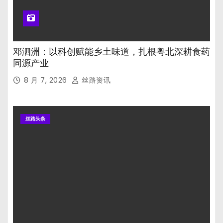
邓泗洲：以科创赋能乡土味道，扎根粤北深耕食药
同源产业
8 月 7, 2026
丝路资讯
丝路头条