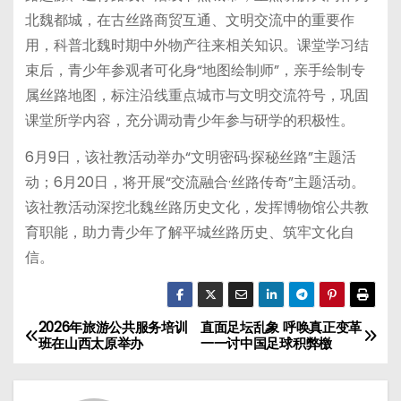
北魏都城，在古丝路商贸互通、文明交流中的重要作
用，科普北魏时期中外物产往来相关知识。课堂学习结
束后，青少年参观者可化身“地图绘制师”，亲手绘制专
属丝路地图，标注沿线重点城市与文明交流符号，巩固
课堂所学内容，充分调动青少年参与研学的积极性。
6月9日，该社教活动举办“文明密码·探秘丝路”主题活
动；6月20日，将开展“交流融合·丝路传奇”主题活动。
该社教活动深挖北魏丝路历史文化，发挥博物馆公共教
育职能，助力青少年了解平城丝路历史、筑牢文化自
信。
2026年旅游公共服务培训
直面足坛乱象 呼唤真正变革
文
班在山西太原举办
一一讨中国足球积弊檄
章