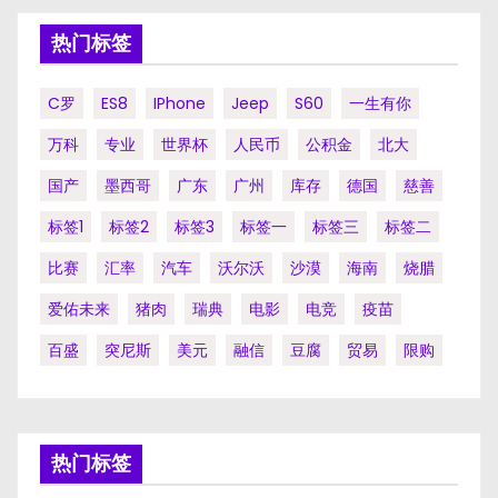
热门标签
C罗
ES8
IPhone
Jeep
S60
一生有你
万科
专业
世界杯
人民币
公积金
北大
国产
墨西哥
广东
广州
库存
德国
慈善
标签1
标签2
标签3
标签一
标签三
标签二
比赛
汇率
汽车
沃尔沃
沙漠
海南
烧腊
爱佑未来
猪肉
瑞典
电影
电竞
疫苗
百盛
突尼斯
美元
融信
豆腐
贸易
限购
热门标签