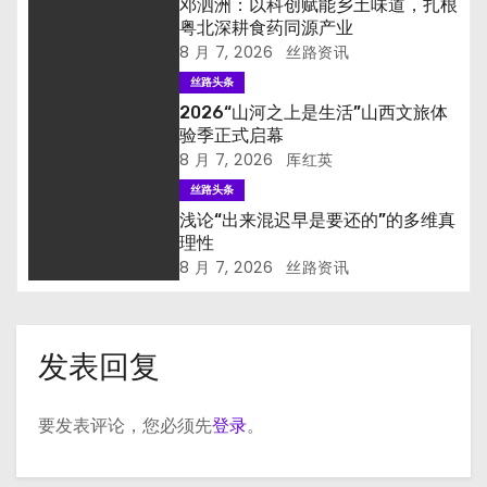
邓泗洲：以科创赋能乡土味道，扎根
粤北深耕食药同源产业
8 月 7, 2026
丝路资讯
丝路头条
2026“山河之上是生活”山西文旅体
验季正式启幕
8 月 7, 2026
厍红英
丝路头条
浅论“出来混迟早是要还的”的多维真
理性
8 月 7, 2026
丝路资讯
发表回复
要发表评论，您必须先
登录
。