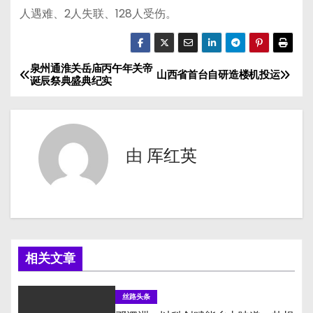
人遇难、2人失联、128人受伤。
泉州通淮关岳庙丙午年关帝
文
山西省首台自研造楼机投运
诞辰祭典盛典纪实
章
导
由
厍红英
航
相关文章
丝路头条