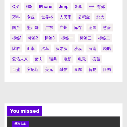
C罗
ES8
IPhone
Jeep
S60
一生有你
万科
专业
世界杯
人民币
公积金
北大
国产
墨西哥
广东
广州
库存
德国
慈善
标签1
标签2
标签3
标签一
标签三
标签二
比赛
汇率
汽车
沃尔沃
沙漠
海南
烧腊
爱佑未来
猪肉
瑞典
电影
电竞
疫苗
百盛
突尼斯
美元
融信
豆腐
贸易
限购
You missed
丝路头条