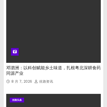
邓泗洲：以科创赋能乡土味道，扎根粤北深耕食药
同源产业
8 月 7, 2026
丝路资讯
丝路头条