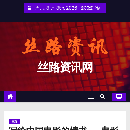
跳
周六. 8 月 8th, 2026
2:39:22 PM
至
内
容
丝路资讯网
文化