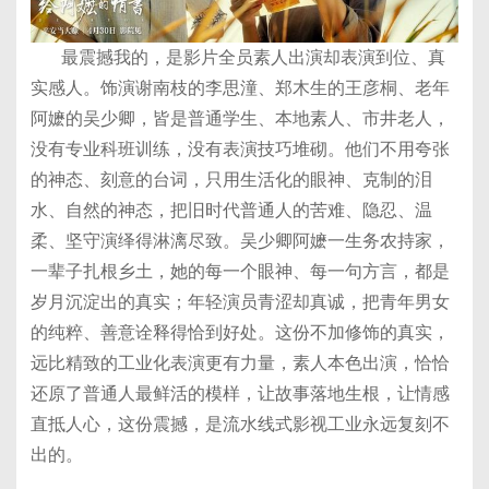
最震撼我的，是影片全员素人出演却表演到位、真
实感人。饰演谢南枝的李思潼、郑木生的王彦桐、老年
阿嬷的吴少卿，皆是普通学生、本地素人、市井老人，
没有专业科班训练，没有表演技巧堆砌。他们不用夸张
的神态、刻意的台词，只用生活化的眼神、克制的泪
水、自然的神态，把旧时代普通人的苦难、隐忍、温
柔、坚守演绎得淋漓尽致。吴少卿阿嬷一生务农持家，
一辈子扎根乡土，她的每一个眼神、每一句方言，都是
岁月沉淀出的真实；年轻演员青涩却真诚，把青年男女
的纯粹、善意诠释得恰到好处。这份不加修饰的真实，
远比精致的工业化表演更有力量，素人本色出演，恰恰
还原了普通人最鲜活的模样，让故事落地生根，让情感
直抵人心，这份震撼，是流水线式影视工业永远复刻不
出的。