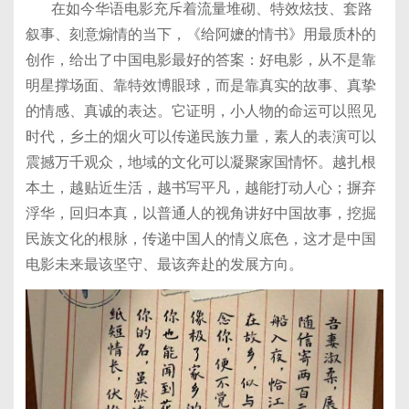
在如今华语电影充斥着流量堆砌、特效炫技、套路
叙事、刻意煽情的当下，《给阿嬷的情书》用最质朴的
创作，给出了中国电影最好的答案：好电影，从不是靠
明星撑场面、靠特效博眼球，而是靠真实的故事、真挚
的情感、真诚的表达。它证明，小人物的命运可以照见
时代，乡土的烟火可以传递民族力量，素人的表演可以
震撼万千观众，地域的文化可以凝聚家国情怀。越扎根
本土，越贴近生活，越书写平凡，越能打动人心；摒弃
浮华，回归本真，以普通人的视角讲好中国故事，挖掘
民族文化的根脉，传递中国人的情义底色，这才是中国
电影未来最该坚守、最该奔赴的发展方向。