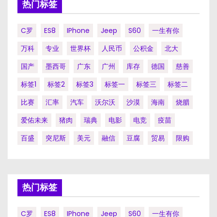
热门标签
C罗
ES8
IPhone
Jeep
S60
一生有你
万科
专业
世界杯
人民币
公积金
北大
国产
墨西哥
广东
广州
库存
德国
慈善
标签1
标签2
标签3
标签一
标签三
标签二
比赛
汇率
汽车
沃尔沃
沙漠
海南
烧腊
爱佑未来
猪肉
瑞典
电影
电竞
疫苗
百盛
突尼斯
美元
融信
豆腐
贸易
限购
热门标签
C罗
ES8
IPhone
Jeep
S60
一生有你