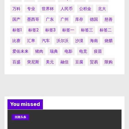
万科
专业
世界杯
人民币
公积金
北大
国产
墨西哥
广东
广州
库存
德国
慈善
标签1
标签2
标签3
标签一
标签三
标签二
比赛
汇率
汽车
沃尔沃
沙漠
海南
烧腊
爱佑未来
猪肉
瑞典
电影
电竞
疫苗
百盛
突尼斯
美元
融信
豆腐
贸易
限购
You missed
丝路头条