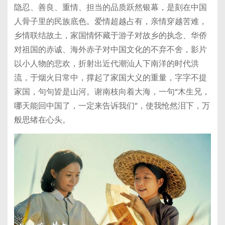
隐忍、善良、重情、担当的品质跃然银幕，是刻在中国
人骨子里的民族底色。爱情超越占有，亲情穿越苦难，
乡情联结故土，家国情怀藏于游子对故乡的执念、华侨
对祖国的赤诚、海外赤子对中国文化的不弃不舍，影片
以小人物的悲欢，折射出近代潮汕人下南洋的时代洪
流，于烟火日常中，撑起了家国大义的重量，字字不提
家国，句句皆是山河。谢南枝向着大海，一句“木生兄，
哪天能回中国了，一定来告诉我们”，使我怆然泪下，万
般思绪在心头。