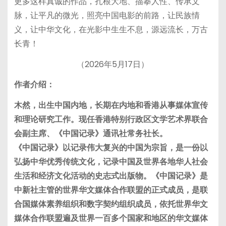
更多这样真诚的作品，扎根大地、描摹人性、传承文
脉，让平凡的微光，照亮中国电影的前路，让民族情
义，让中华文化，在光影中生生不息，源远流长，万古
长青！
（2026年5月17日）
作
者
介
绍
：
木然，出生中国内地，长期在内地和香港从事媒体宣传
和理论研究工作。现任香港特别行政区文学艺术界联合
会副主席、《中国记录》通讯社常务社长。
《中国记录》
以
记
录
伟
大
复兴
的
中
国
为
宗
旨，
是一份以
弘扬中华优秀传统文化，记录中国及世界各地华人社会
生活和经济文化活动的史志式出版物。《中国记录》是
中新社主管的世界华文媒体合作联盟的正式成员，
是
联
合
国
媒体
素
养
组织
和
数
字
契约
组织
成
员，
依托世界华文
媒体合作联盟遍及世界一百多个国家和地区的华文媒体