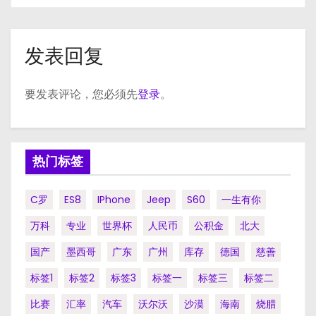
发表回复
要发表评论，您必须先
登录
。
热门标签
C罗
ES8
IPhone
Jeep
S60
一生有你
万科
专业
世界杯
人民币
公积金
北大
国产
墨西哥
广东
广州
库存
德国
慈善
标签1
标签2
标签3
标签一
标签三
标签二
比赛
汇率
汽车
沃尔沃
沙漠
海南
烧腊