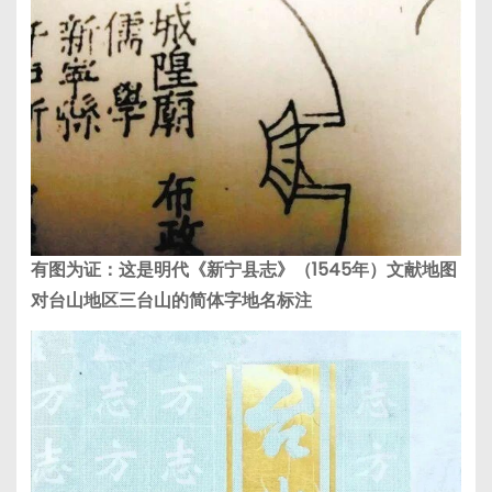
有图为证：这是
明代
《新宁
县志
》
（1545年）
文献
地图
对
台山地区
三台山的
简体字地名标注