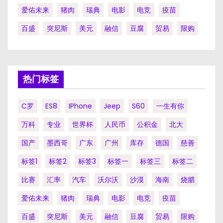
爱佑未来
猪肉
瑞典
电影
电竞
疫苗
百盛
突尼斯
美元
融信
豆腐
贸易
限购
热门标签
C罗
ES8
IPhone
Jeep
S60
一生有你
万科
专业
世界杯
人民币
公积金
北大
国产
墨西哥
广东
广州
库存
德国
慈善
标签1
标签2
标签3
标签一
标签三
标签二
比赛
汇率
汽车
沃尔沃
沙漠
海南
烧腊
爱佑未来
猪肉
瑞典
电影
电竞
疫苗
百盛
突尼斯
美元
融信
豆腐
贸易
限购