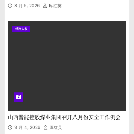
8 月 5, 2026
厍红英
丝路头条
山西晋能控股煤业集团召开八月份安全工作例会
8 月 4, 2026
厍红英