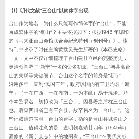
【1】明代文献“三台山”以简体字出现
台山作为地名，为什么只能写作简体字的“台山”，不能
写成繁体字的“臺山”？主要依据如下：根据1948 年编印
的《马来亚台山会馆联合会纪念特刊（创刊号）》。该
特刊中收录了时任主编黄载灵先生所著的《本邑史略》
一文，文中不仅详细梳理了台山建县立邑的完整历史，
更清晰阐释了“新宁”一名的命名初衷、“三台山”与县名台
山的关联等关键细节。台山这个名字的前身是“新宁”，
沿用多年；直到“民国三年，政府以国内有三县均名「新
宁」（一在广西，一在湖南，一为本邑）易于混淆。乃
令本邑易名。初拟改为「三台」。因县署之后枕三台山
也。后查四川省已有三台县。故卒易名为「台山」”。这
些记载清楚表明，台山的台字，指的是台山县城名山之
三台山。值得注意的是，查明朝嘉靖廿四年（1545年）
纂修的《新宁县志》中的地图看，“三台山”在明代文献