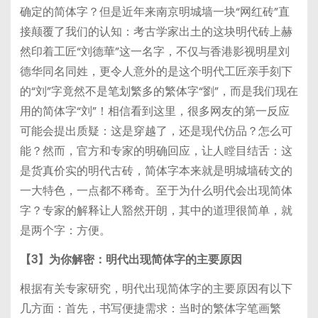
确定的简体字？但是近年来南京明城墙一块“网红砖”直
接颠覆了我们的认知：考古学家出土的这块明代砖上赫
然印着工匠“刘德華”这一名字，不仅与香港影视明星刘
德华同名同姓，更令人意外的是这个明代工匠亲手刻下
的“刘”字竟然不是笔划繁多的繁体字“劉”，而是我们现在
用的简体字“刘”！相信看到这里，很多网友的第一反应
可能会提出质疑：这是穿越了，还是现代仿品？怎么可
能？然而，官方和专家的明确回应，让人瞠目结舌：这
是货真价实的明代古砖，简体字本来就是明城墙砖文的
一大特色，一点都不稀奇。至于为什么明代会出现简体
字？专家的解释让人豁然开朗，其中的道理很简单，就
是两个字：方便。
【3】
为你解密：
明代出现简体字
的
主要原因
根据有关专家研究，明代出现简体字的主要原因有以下
几方面：首先，书写便捷需求：当时的繁体字笔画繁