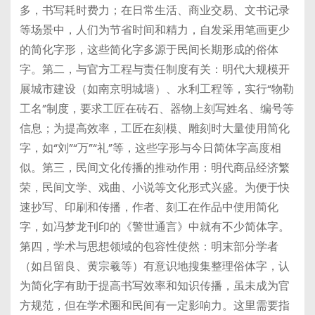
多，书写耗时费力；在日常生活、商业交易、文书记录
等场景中，人们为节省时间和精力，自发采用笔画更少
的简化字形，这些简化字多源于民间长期形成的俗体
字。第二，与官方工程与责任制度有关：明代大规模开
展城市建设（如南京明城墙）、水利工程等，实行“物勒
工名”制度，要求工匠在砖石、器物上刻写姓名、编号等
信息；为提高效率，工匠在刻模、雕刻时大量使用简化
字，如“刘”“万”“礼”等，这些字形与今日简体字高度相
似。第三，民间文化传播的推动作用：明代商品经济繁
荣，民间文学、戏曲、小说等文化形式兴盛。为便于快
速抄写、印刷和传播，作者、刻工在作品中使用简化
字，如冯梦龙刊印的《警世通言》中就有不少简体字。
第四，学术与思想领域的包容性使然：明末部分学者
（如吕留良、黄宗羲等）有意识地搜集整理俗体字，认
为简化字有助于提高书写效率和知识传播，虽未成为官
方规范，但在学术圈和民间有一定影响力。这里需要指