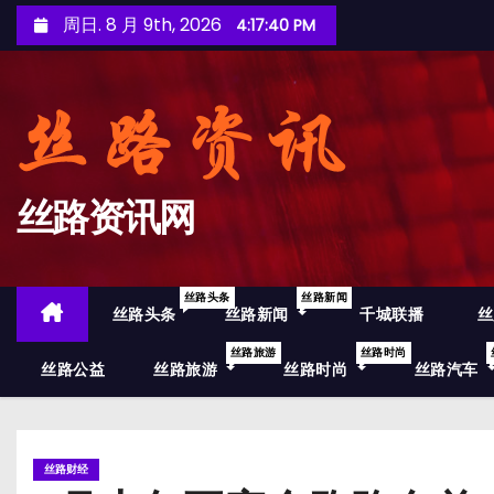
跳
周日. 8 月 9th, 2026
4:17:42 PM
至
内
容
丝路资讯网
丝路头条
丝路新闻
丝路头条
丝路新闻
千城联播
丝
丝路旅游
丝路时尚
丝路公益
丝路旅游
丝路时尚
丝路汽车
丝路财经