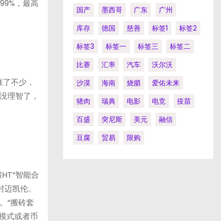
99%，最高
国产
墨西哥
广东
广州
库存
德国
慈善
标签1
标签2
标签3
标签一
标签三
标签二
比赛
汇率
汽车
沃尔沃
涨了不少，
沙漠
海南
烧腊
爱佑未来
没理智了，
猪肉
瑞典
电影
电竞
疫苗
百盛
突尼斯
美元
融信
豆腐
贸易
限购
HT“智能合
封迈凯伦、
。“搬砖套
的模式或者币