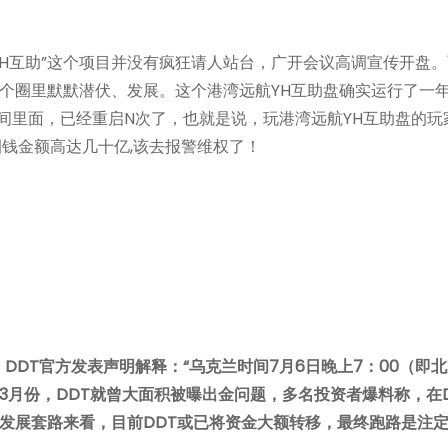
“YH互助”这个项目并没有疯狂请人站台，广开会议高调宣传开盘
个圈里默默潜伏、发展。这个港湾远航YH互助盘确实运行了一
时间里面，已经重启N次了，也就是说，玩港湾远航YH互助盘的玩
圈钱金额高达几十亿,该去报警维权了！
DDT官方发表声明解释：“乌克兰时间7月6日晚上7：00（即北
3月份，DDT就曾大面积被曝出金问题，多名投资者爆料称，在
发展套路来看，目前DDT或已将资金大额转移，最终跑路是注