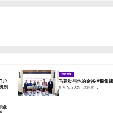
丝路财经
门户
马建勋与他的金裕控股集
机制
11 月 9, 2025
丝路资讯
能拿