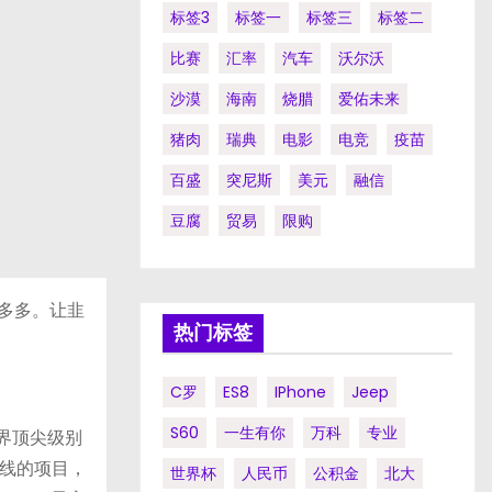
标签3
标签一
标签三
标签二
比赛
汇率
汽车
沃尔沃
沙漠
海南
烧腊
爱佑未来
猪肉
瑞典
电影
电竞
疫苗
百盛
突尼斯
美元
融信
豆腐
贸易
限购
多多。让韭
热门标签
C罗
ES8
IPhone
Jeep
S60
一生有你
万科
专业
世界顶尖级别
线的项目，
世界杯
人民币
公积金
北大