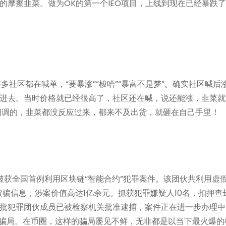
摩擦韭菜。做为OK的第一个IEO项目，上线到现在已经暴跌了
社区都在喊单，“要暴涨”“梭哈”“暴富不是梦”。确实社区喊后
进去。当时价格就已经很高了，社区还在喊，说还能涨，韭菜就
回调的，韭菜都没反应过来，都来不及出货，就砸在自己手里！
破获全国首例利用区块链“智能合约”犯罪案件。该团伙共利用虚假
人被骗信息，涉案价值高达1亿余元。抓获犯罪嫌疑人10名，扣押查
批犯罪团伙成员已被检察机关批准逮捕，案件正在进一步办理中
诈骗骗局。在币圈，这样的骗局屡见不鲜，无非都是以当下最火爆