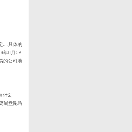
定……具体的
年11月08
谓的公司地
台计划
就离崩盘跑路