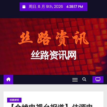
跳
周日. 8 月 9th, 2026
4:38:17 PM
至
内
容
丝路资讯网
丝路财经