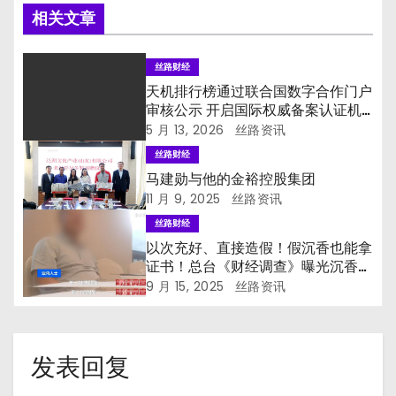
相关文章
丝路财经
天机排行榜通过联合国数字合作门户
审核公示 开启国际权威备案认证机
制
5 月 13, 2026
丝路资讯
丝路财经
马建勋与他的金裕控股集团
11 月 9, 2025
丝路资讯
丝路财经
以次充好、直接造假！假沉香也能拿
证书！总台《财经调查》曝光沉香市
场乱象→
9 月 15, 2025
丝路资讯
发表回复