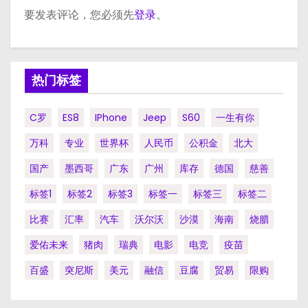
要发表评论，您必须先
登录
。
热门标签
C罗
ES8
IPhone
Jeep
S60
一生有你
万科
专业
世界杯
人民币
公积金
北大
国产
墨西哥
广东
广州
库存
德国
慈善
标签1
标签2
标签3
标签一
标签三
标签二
比赛
汇率
汽车
沃尔沃
沙漠
海南
烧腊
爱佑未来
猪肉
瑞典
电影
电竞
疫苗
百盛
突尼斯
美元
融信
豆腐
贸易
限购