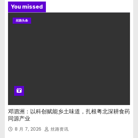
You missed
丝路头条
邓泗洲：以科创赋能乡土味道，扎根粤北深耕食药
同源产业
8 月 7, 2026
丝路资讯