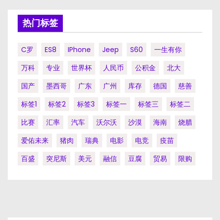
热门标签
C罗
ES8
IPhone
Jeep
S60
一生有你
万科
专业
世界杯
人民币
公积金
北大
国产
墨西哥
广东
广州
库存
德国
慈善
标签1
标签2
标签3
标签一
标签三
标签二
比赛
汇率
汽车
沃尔沃
沙漠
海南
烧腊
爱佑未来
猪肉
瑞典
电影
电竞
疫苗
百盛
突尼斯
美元
融信
豆腐
贸易
限购