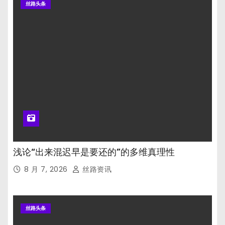
丝路头条
浅论“出来混迟早是要还的”的多维真理性
8 月 7, 2026
丝路资讯
丝路头条